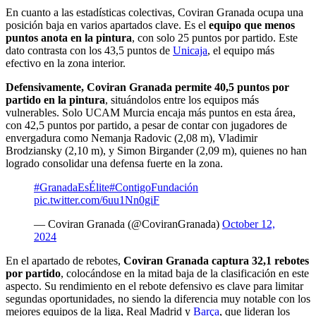
En cuanto a las estadísticas colectivas, Coviran Granada ocupa una
posición baja en varios apartados clave. Es el
equipo que menos
puntos anota en la pintura
, con solo 25 puntos por partido. Este
dato contrasta con los 43,5 puntos de
Unicaja
, el equipo más
efectivo en la zona interior.
Defensivamente, Coviran Granada permite 40,5 puntos por
partido en la pintura
, situándolos entre los equipos más
vulnerables. Solo UCAM Murcia encaja más puntos en esta área,
con 42,5 puntos por partido, a pesar de contar con jugadores de
envergadura como Nemanja Radovic (2,08 m), Vladimir
Brodziansky (2,10 m), y Simon Birgander (2,09 m), quienes no han
logrado consolidar una defensa fuerte en la zona.
#GranadaEsÉlite
#ContigoFundación
pic.twitter.com/6uu1Nn0giF
— Coviran Granada (@CoviranGranada)
October 12,
2024
En el apartado de rebotes,
Coviran Granada captura 32,1 rebotes
por partido
, colocándose en la mitad baja de la clasificación en este
aspecto. Su rendimiento en el rebote defensivo es clave para limitar
segundas oportunidades, no siendo la diferencia muy notable con los
mejores equipos de la liga, Real Madrid y
Barça
, que lideran los