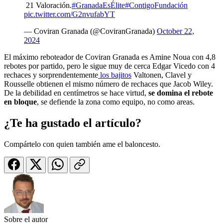
21 Valoración.
#GranadaEsÉlite
#ContigoFundación
pic.twitter.com/G2nvufabYT
— Coviran Granada (@CoviranGranada)
October 22,
2024
El máximo reboteador de Coviran Granada es Amine Noua con 4,8
rebotes por partido, pero le sigue muy de cerca Edgar Vicedo con 4
rechaces y sorprendentemente
los bajitos
Valtonen, Clavel y
Rousselle obtienen el mismo número de rechaces que Jacob Wiley.
De la debilidad en centímetros se hace virtud,
se domina el rebote
en bloque
, se defiende la zona como equipo, no como areas.
¿Te ha gustado el artículo?
Compártelo con quien también ame el baloncesto.
Sobre el autor