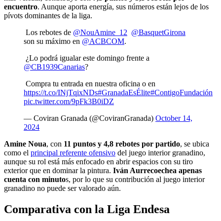
encuentro
. Aunque aporta energía, sus números están lejos de los
pívots dominantes de la liga.
Los rebotes de
@NouAmine_12
@BasquetGirona
son su máximo en
@ACBCOM
.
¿Lo podrá igualar este domingo frente a
@CB1939Canarias
?
Compra tu entrada en nuestra oficina o en
https://t.co/INjTqixNDs
#GranadaEsÉlite
#ContigoFundación
pic.twitter.com/9pFk3B0iDZ
— Coviran Granada (@CoviranGranada)
October 14,
2024
Amine Noua
, con
11 puntos y 4,8 rebotes por partido
, se ubica
como el
principal referente ofensivo
del juego interior granadino,
aunque su rol está más enfocado en abrir espacios con su tiro
exterior que en dominar la pintura.
Iván Aurrecoechea apenas
cuenta con minuto
s, por lo que su contribución al juego interior
granadino no puede ser valorado aún.
Comparativa con la Liga Endesa