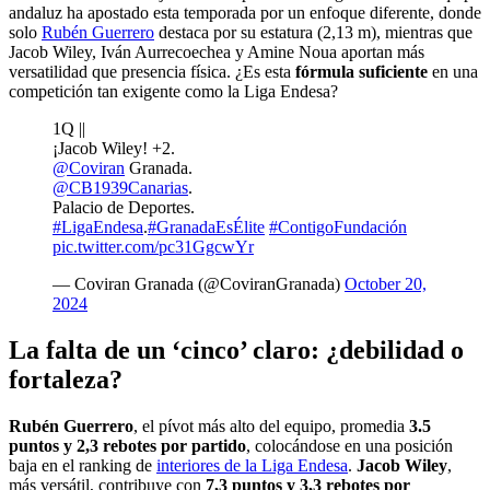
andaluz ha apostado esta temporada por un enfoque diferente, donde
solo
Rubén Guerrero
destaca por su estatura (2,13 m), mientras que
Jacob Wiley, Iván Aurrecoechea y Amine Noua aportan más
versatilidad que presencia física. ¿Es esta
fórmula suficiente
en una
competición tan exigente como la Liga Endesa?
1Q ||
¡Jacob Wiley! +2.
@Coviran
Granada.
@CB1939Canarias
.
Palacio de Deportes.
#LigaEndesa
.
#GranadaEsÉlite
#ContigoFundación
pic.twitter.com/pc31GgcwYr
— Coviran Granada (@CoviranGranada)
October 20,
2024
La falta de un ‘cinco’ claro: ¿debilidad o
fortaleza?
Rubén Guerrero
, el pívot más alto del equipo, promedia
3.5
puntos y 2,3 rebotes por partido
, colocándose en una posición
baja en el ranking de
interiores de la Liga Endesa
.
Jacob Wiley
,
más versátil, contribuye con
7,3 puntos y 3,3 rebotes por