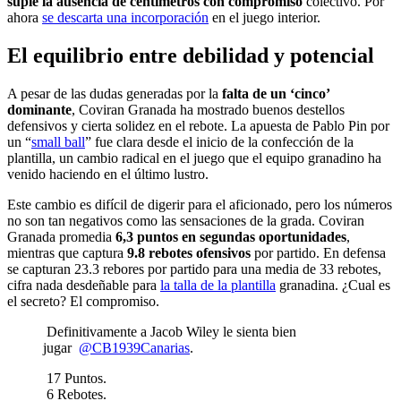
suple la ausencia de centímetros con compromiso
colectivo. Por
ahora
se descarta una incorporación
en el juego interior.
El equilibrio entre debilidad y potencial
A pesar de las dudas generadas por la
falta de un ‘cinco’
dominante
, Coviran Granada ha mostrado buenos destellos
defensivos y cierta solidez en el rebote. La apuesta de Pablo Pin por
un “
small ball
” fue clara desde el inicio de la confección de la
plantilla, un cambio radical en el juego que el equipo granadino ha
venido haciendo en el último lustro.
Este cambio es difícil de digerir para el aficionado, pero los números
no son tan negativos como las sensaciones de la grada. Coviran
Granada promedia
6,3 puntos en segundas oportunidades
,
mientras que captura
9.8 rebotes ofensivos
por partido. En defensa
se capturan 23.3 rebores por partido para una media de 33 rebotes,
cifra nada desdeñable para
la talla de la plantilla
granadina. ¿Cual es
el secreto? El compromiso.
Definitivamente a Jacob Wiley le sienta bien
jugar
@CB1939Canarias
.
17 Puntos.
6 Rebotes.