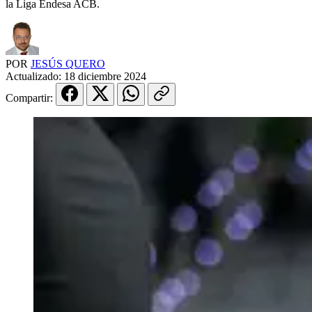
la Liga Endesa ACB.
POR
JESÚS QUERO
Actualizado:
18 diciembre 2024
Compartir: