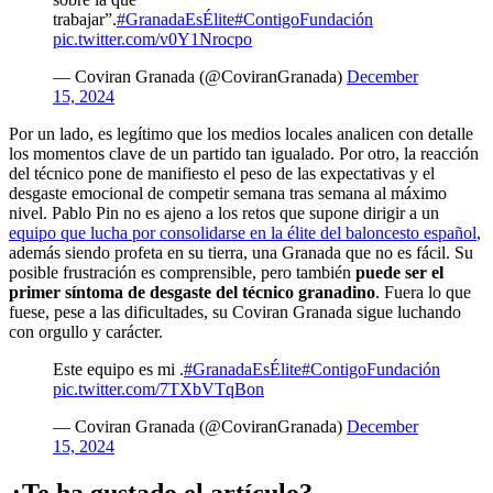
trabajar”.
#GranadaEsÉlite
#ContigoFundación
pic.twitter.com/v0Y1Nrocpo
— Coviran Granada (@CoviranGranada)
December
15, 2024
Por un lado, es legítimo que los medios locales analicen con detalle
los momentos clave de un partido tan igualado. Por otro, la reacción
del técnico pone de manifiesto el peso de las expectativas y el
desgaste emocional de competir semana tras semana al máximo
nivel. Pablo Pin no es ajeno a los retos que supone dirigir a un
equipo que lucha por consolidarse en la élite del baloncesto español
,
además siendo profeta en su tierra, una Granada que no es fácil. Su
posible frustración es comprensible, pero también
puede ser el
primer síntoma de desgaste del técnico granadino
. Fuera lo que
fuese, pese a las dificultades, su Coviran Granada sigue luchando
con orgullo y carácter.
Este equipo es mi .
#GranadaEsÉlite
#ContigoFundación
pic.twitter.com/7TXbVTqBon
— Coviran Granada (@CoviranGranada)
December
15, 2024