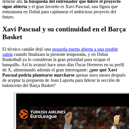
detiene ahí:
la búsqueda del entrenador que lidere el proyecto
sigue abierta
y el gran favorito es Xavi Pascual, una figura que
entusiasma en Dubái para capitanear el ambicioso proyecto del
futuro.
Xavi Pascual y su continuidad en el Barça
Basket
El técnico catalán dejó una
pequeña puerta abierta a una posible
salida
cuando finalizara la presente temporada, y en Dubai
Basketball ya lo consideran la gran prioridad para ocupar el
banquillo. Así lo avanzó hace unos días Óscar Herreros en su perfil
de X, alimentando además el gran interrogante:
¿por qué Xavi
Pascual podría plantearse marcharse
apenas unos meses después
de aceptar la propuesta de Joan Laporta para liderar la sección de
baloncesto del Barça Basket?