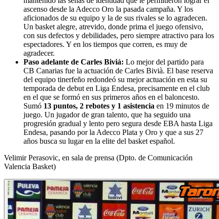
mantenido las señas de identidad que le permitieron lograr el
ascenso desde la Adecco Oro la pasada campaña. Y los
aficionados de su equipo y la de sus rivales se lo agradecen.
Un basket alegre, atrevido, donde prima el juego ofensivo,
con sus defectos y debilidades, pero siempre atractivo para los
espectadores. Y en los tiempos que corren, es muy de
agradecer.
Paso adelante de Carles Biviá:
Lo mejor del partido para
CB Canarias fue la actuación de Carles Bivià. El base reserva
del equipo tinerfeño redondeó su mejor actuación en esta su
temporada de debut en Liga Endesa, precisamente en el club
en el que se formó en sus primeros años en el baloncesto.
Sumó
13 puntos, 2 rebotes y 1 asistencia
en 19 minutos de
juego. Un jugador de gran talento, que ha seguido una
progresión gradual y lento pero segura desde EBA hasta Liga
Endesa, pasando por la Adecco Plata y Oro y que a sus 27
años busca su lugar en la elite del basket español.
Velimir Perasovic, en sala de prensa (Dpto. de Comunicación
Valencia Basket)