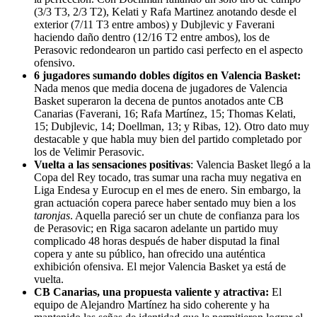
(3/3 T3, 2/3 T2), Kelati y Rafa Martinez anotando desde el
exterior (7/11 T3 entre ambos) y Dubjlevic y Faverani
haciendo daño dentro (12/16 T2 entre ambos), los de
Perasovic redondearon un partido casi perfecto en el aspecto
ofensivo.
6 jugadores sumando dobles dígitos en Valencia Basket:
Nada menos que media docena de jugadores de Valencia
Basket superaron la decena de puntos anotados ante CB
Canarias (Faverani, 16; Rafa Martínez, 15; Thomas Kelati,
15; Dubjlevic, 14; Doellman, 13; y Ribas, 12). Otro dato muy
destacable y que habla muy bien del partido completado por
los de Velimir Perasovic.
Vuelta a las sensaciones positivas
: Valencia Basket llegó a la
Copa del Rey tocado, tras sumar una racha muy negativa en
Liga Endesa y Eurocup en el mes de enero. Sin embargo, la
gran actuación copera parece haber sentado muy bien a los
taronjas
. Aquella pareció ser un chute de confianza para los
de Perasovic; en Riga sacaron adelante un partido muy
complicado 48 horas después de haber disputad la final
copera y ante su público, han ofrecido una auténtica
exhibición ofensiva. El mejor Valencia Basket ya está de
vuelta.
CB Canarias, una propuesta valiente y atractiva:
El
equipo de Alejandro Martínez ha sido coherente y ha