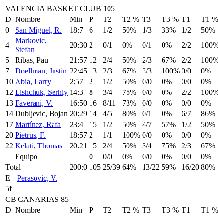
VALENCIA BASKET CLUB 105
D
Nombre
Min
P
T2
T2 %
T3
T3 %
T1
T1 %
0
San Miguel, R.
18:7
6
1/2
50%
1/3
33%
1/2
50%
Markovic,
4
20:30
2
0/1
0%
0/1
0%
2/2
100
Stefan
5
Ribas, Pau
21:57
12
2/4
50%
2/3
67%
2/2
100
7
Doellman, Justin
22:45
13
2/3
67%
3/3
100%
0/0
0%
10
Abia, Larry
2:57
2
1/2
50%
0/0
0%
0/0
0%
12
Lishchuk, Serhiy
14:3
8
3/4
75%
0/0
0%
2/2
100
13
Faverani, V.
16:50
16
8/11
73%
0/0
0%
0/0
0%
14
Dubljevic, Bojan
20:29
14
4/5
80%
0/1
0%
6/7
86%
17
Martínez, Rafa
23:4
15
1/2
50%
4/7
57%
1/2
50%
20
Pietrus, F.
18:57
2
1/1
100%
0/0
0%
0/0
0%
22
Kelati, Thomas
20:21
15
2/4
50%
3/4
75%
2/3
67%
Equipo
0
0/0
0%
0/0
0%
0/0
0%
Total
200:0
105
25/39
64%
13/22
59%
16/20
80%
E
Perasovic, V.
5f
CB CANARIAS 85
D
Nombre
Min
P
T2
T2 %
T3
T3 %
T1
T1 %