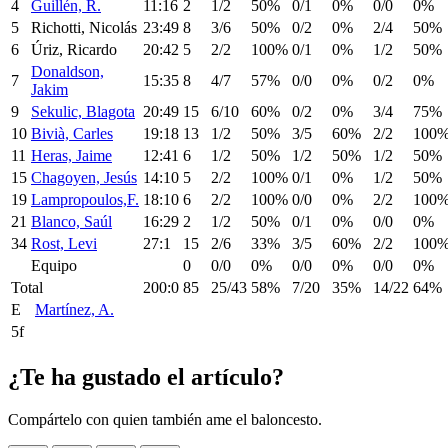
4
Guillén, R.
11:16
2
1/2
50%
0/1
0%
0/0
0%
5
Richotti, Nicolás
23:49
8
3/6
50%
0/2
0%
2/4
50%
6
Úriz, Ricardo
20:42
5
2/2
100%
0/1
0%
1/2
50%
Donaldson,
7
15:35
8
4/7
57%
0/0
0%
0/2
0%
Jakim
9
Sekulic, Blagota
20:49
15
6/10
60%
0/2
0%
3/4
75%
10
Bivià, Carles
19:18
13
1/2
50%
3/5
60%
2/2
100
11
Heras, Jaime
12:41
6
1/2
50%
1/2
50%
1/2
50%
15
Chagoyen, Jesús
14:10
5
2/2
100%
0/1
0%
1/2
50%
19
Lampropoulos,F.
18:10
6
2/2
100%
0/0
0%
2/2
100
21
Blanco, Saúl
16:29
2
1/2
50%
0/1
0%
0/0
0%
34
Rost, Levi
27:1
15
2/6
33%
3/5
60%
2/2
100
Equipo
0
0/0
0%
0/0
0%
0/0
0%
Total
200:0
85
25/43
58%
7/20
35%
14/22
64%
E
Martínez, A.
5f
¿Te ha gustado el artículo?
Compártelo con quien también ame el baloncesto.