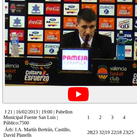
J 21 | 16/02/2013 | 19:00 | Pabellon
Municipal Fuente San Luis |
1
2
3
4
Público:7500
Árb: J.A. Martín Bertrán, Castillo,
28|23
32|19
22|18
23|25
David Planells