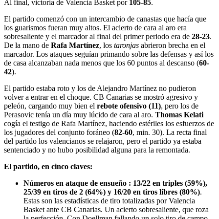
Al final, victoria de Valencia Basket por
105-85
.
El partido comenzó con un intercambio de canastas que hacía que
los guarismos fueran muy altos. El acierto de cara al aro era
sobresaliente y el marcador al final del primer periodo era de
28-23
.
De la mano de
Rafa Martínez
, los
taronjas
abrieron brecha en el
marcador. Los ataques seguían primando sobre las defensas y así los
de casa alcanzaban nada menos que los 60 puntos al descanso (
60-
42
).
El partido estaba roto y los de Alejandro Martínez no pudieron
volver a entrar en el choque. CB Canarias se mostró agresivo y
peleón, cargando muy bien el
rebote ofensivo (11)
, pero los de
Perasovic tenía un día muy lúcido de cara al aro.
Thomas Kelati
cogía el testigo de Rafa Martínez, haciendo estériles los esfuerzos de
los jugadores del conjunto foráneo (
82-60
, min. 30). La recta final
del partido los valencianos se relajaron, pero el partido ya estaba
sentenciado y no hubo posibilidad alguna para la remontada.
El partido, en cinco claves:
Números en ataque de ensueño : 13/22 en triples (59%),
25/39 en tiros de 2 (64%) y 16/20 en tiros libres (80%)
.
Estas son las estadísticas de tiro totalizadas por Valencia
Basket ante CB Canarias. Un acierto sobresaliente, que roza
la perfección. Con Doellman fallando un solo tiro de campo