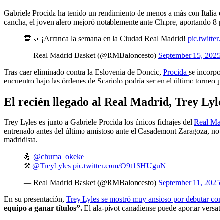
Gabriele Procida ha tenido un rendimiento de menos a más con Italia 
cancha, el joven alero mejoró notablemente ante Chipre, aportando 8 
🔛👊 ¡Arranca la semana en la Ciudad Real Madrid!
pic.twitt
— Real Madrid Basket (@RMBaloncesto)
September 15, 202
Tras caer eliminado contra la Eslovenia de Doncic,
Procida
se incorp
encuentro bajo las órdenes de Scariolo podría ser en el último torneo
El recién llegado al Real Madrid, Trey Lyl
Trey Lyles es junto a Gabriele Procida los únicos fichajes del
Real Ma
entrenado antes del último amistoso ante el Casademont Zaragoza, no 
madridista.
💪
@chuma_okeke
⚒
@TreyLyles
pic.twitter.com/O9t1SHUguN
— Real Madrid Basket (@RMBaloncesto)
September 11, 2025
En su presentación,
Trey Lyles se mostró muy ansioso por debutar co
equipo a ganar títulos”.
El ala-pívot canadiense puede aportar versatil