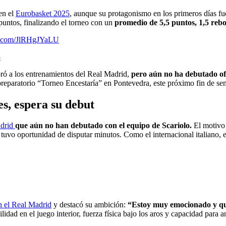
en el
Eurobasket 2025
, aunque su protagonismo en los primeros días fu
puntos, finalizando el torneo con un
promedio de 5,5 puntos, 1,5 rebo
er.com/JlRHgJYaLU
5
oró a los entrenamientos del Real Madrid,
pero aún no ha debutado of
 preparatorio “Torneo Encestaría” en Pontevedra, este próximo fin de s
es, espera su debut
drid
que aún no han debutado con el equipo de Scariolo.
El motivo 
tuvo oportunidad de disputar minutos. Como el internacional italiano, 
n el Real Madrid
y destacó su ambición:
“Estoy muy emocionado y quie
idad en el juego interior, fuerza física bajo los aros y capacidad para ano