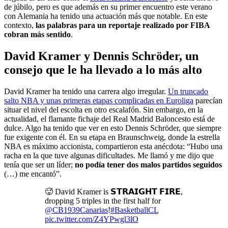
de júbilo, pero es que además en su primer encuentro este verano
con Alemania ha tenido una actuación más que notable. En este
contexto,
las palabras para un reportaje realizado por FIBA
cobran más sentido
.
David Kramer y Dennis Schröder, un
consejo que le ha llevado a lo más alto
David Kramer ha tenido una carrera algo irregular.
Un truncado
salto NBA y unas primeras etapas complicadas en Euroliga
parecían
situar el nivel del escolta en otro escalafón. Sin embargo, en la
actualidad, el flamante fichaje del Real Madrid Baloncesto está de
dulce. Algo ha tenido que ver en esto Dennis Schröder, que siempre
fue exigente con él. En su etapa en Braunschweig, donde la estrella
NBA es máximo accionista, compartieron esta anécdota: “Hubo una
racha en la que tuve algunas dificultades. Me llamó y me dijo que
tenía que ser un líder;
no podía tener dos malos partidos seguidos
(…) me encantó”.
🥵 David Kramer is 𝗦𝗧𝗥𝗔𝗜𝗚𝗛𝗧 𝗙𝗜𝗥𝗘,
dropping 5 triples in the first half for
@CB1939Canarias
!
#BasketballCL
pic.twitter.com/Z4YPwgl3lO