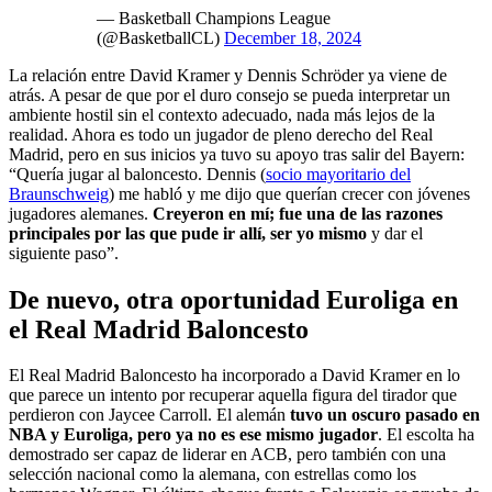
— Basketball Champions League
(@BasketballCL)
December 18, 2024
La relación entre David Kramer y Dennis Schröder ya viene de
atrás. A pesar de que por el duro consejo se pueda interpretar un
ambiente hostil sin el contexto adecuado, nada más lejos de la
realidad. Ahora es todo un jugador de pleno derecho del Real
Madrid, pero en sus inicios ya tuvo su apoyo tras salir del Bayern:
“Quería jugar al baloncesto. Dennis (
socio mayoritario del
Braunschweig
) me habló y me dijo que querían crecer con jóvenes
jugadores alemanes.
Creyeron en mí; fue una de las razones
principales por las que pude ir allí, ser yo mismo
y dar el
siguiente paso”.
De nuevo, otra oportunidad Euroliga en
el Real Madrid Baloncesto
El Real Madrid Baloncesto ha incorporado a David Kramer en lo
que parece un intento por recuperar aquella figura del tirador que
perdieron con Jaycee Carroll. El alemán
tuvo un oscuro pasado en
NBA y Euroliga, pero ya no es ese mismo jugador
. El escolta ha
demostrado ser capaz de liderar en ACB, pero también con una
selección nacional como la alemana, con estrellas como los