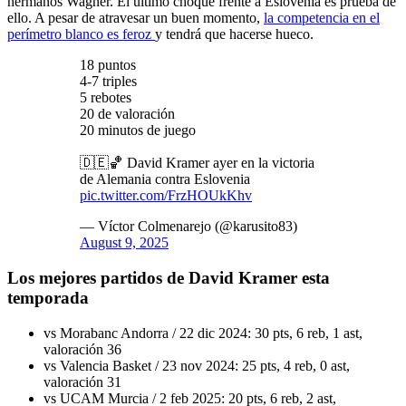
hermanos Wagner. El último choque frente a Eslovenia es prueba de
ello. A pesar de atravesar un buen momento,
la competencia en el
perímetro blanco es feroz
y tendrá que hacerse hueco.
18 puntos
4-7 triples
5 rebotes
20 de valoración
20 minutos de juego
🇩🇪🏀 David Kramer ayer en la victoria
de Alemania contra Eslovenia
pic.twitter.com/FrzHOUkKhv
— Víctor Colmenarejo (@karusito83)
August 9, 2025
Los mejores partidos de David Kramer esta
temporada
vs Morabanc Andorra / 22 dic 2024: 30 pts, 6 reb, 1 ast,
valoración 36
vs Valencia Basket / 23 nov 2024: 25 pts, 4 reb, 0 ast,
valoración 31
vs UCAM Murcia / 2 feb 2025: 20 pts, 6 reb, 2 ast,