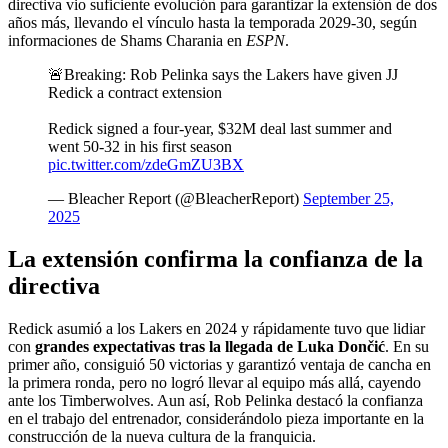
directiva vio suficiente evolución para garantizar la extensión de dos
años más, llevando el vínculo hasta la temporada 2029-30, según
informaciones de Shams Charania en
ESPN
.
🚨Breaking: Rob Pelinka says the Lakers have given JJ
Redick a contract extension
Redick signed a four-year, $32M deal last summer and
went 50-32 in his first season
pic.twitter.com/zdeGmZU3BX
— Bleacher Report (@BleacherReport)
September 25,
2025
La extensión confirma la confianza de la
directiva
Redick asumió a los Lakers en 2024 y rápidamente tuvo que lidiar
con
grandes expectativas tras la llegada de Luka Dončić
. En su
primer año, consiguió 50 victorias y garantizó ventaja de cancha en
la primera ronda, pero no logró llevar al equipo más allá, cayendo
ante los Timberwolves. Aun así, Rob Pelinka destacó la confianza
en el trabajo del entrenador, considerándolo pieza importante en la
construcción de la nueva cultura de la franquicia.