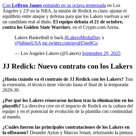
Con
LeBron James
entrando en su octava temporada
en Los
Ángeles y 23ª en la NBA, la misión de Redick es clara: ajustar el
equilibrio entre ataque y defensa para que los Lakers vuelvan a ser
un candidato real al título.
El equipo debuta el 21 de octubre,
contra los Golden State Warriors
, en el Crypto.com Arena.
Lakers Basketball is back.
#LakersMediaDay
x
@bibigoUSA
pic.twitter.com/qvqH5ge8Co
— Los Angeles Lakers (@Lakers)
September 29, 2025
JJ Redick: Nuevo contrato con los Lakers
¿Hasta cuándo va el contrato de JJ Redick con los Lakers?
Tras
la extensión, el técnico tiene vínculo hasta el final de la temporada
2029-30.
¿Por qué los Lakers renovaron incluso tras la eliminación en los
playoffs?
La directiva cree en el impacto de Redick en la cultura del
equipo y en el potencial de evolución de la plantilla con continuidad
al mando.
¿Cuáles fueron las principales contrataciones de los Lakers en
la offseason?
Deandre Ayton y Marcus Smart, reforzando la pintura