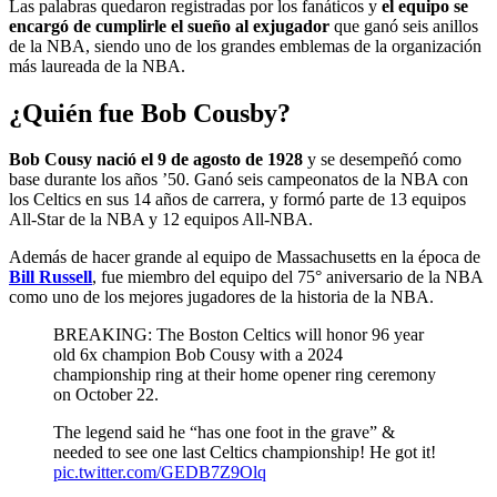
Las palabras quedaron registradas por los fanáticos y
el equipo se
encargó de cumplirle el sueño al exjugador
que ganó seis anillos
de la NBA, siendo uno de los grandes emblemas de la organización
más laureada de la NBA.
¿Quién fue Bob Cousby?
Bob Cousy nació el 9 de agosto de 1928
y se desempeñó como
base durante los años ’50. Ganó seis campeonatos de la NBA con
los Celtics en sus 14 años de carrera, y formó parte de 13 equipos
All-Star de la NBA y 12 equipos All-NBA.
Además de hacer grande al equipo de Massachusetts en la época de
Bill Russell
, fue miembro del equipo del 75° aniversario de la NBA
como uno de los mejores jugadores de la historia de la NBA.
BREAKING: The Boston Celtics will honor 96 year
old 6x champion Bob Cousy with a 2024
championship ring at their home opener ring ceremony
on October 22.
The legend said he “has one foot in the grave” &
needed to see one last Celtics championship! He got it!
pic.twitter.com/GEDB7Z9Olq