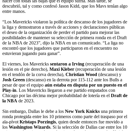
hacer con todas las bajas que el equipo sufría. Más tarde, se
descubrió, tal y como confesó Jason Kidd, que los Mavs tenían algo
entre manos.
“Los Mavericks violaron la política de descanso de los jugadores de
la liga y demostraron a través de acciones y declaraciones públicas
el deseo de la organización de perder el partido para mejorar las
posibilidades de mantener su selección de primera ronda en el Draft
de la NBA de 2023”, dijo la NBA en un comunicado. “La liga no
encontró que los jugadores que participaron en el encuentro no
estuvieran jugando para ganar”.
El viernes, los Mavericks
sentaron a Irving
(recuperación de una
lesión en el pie derecho),
Maxi Kleber
(recuperación de una lesión
en el tendón de la corva derecha),
Christian Wood
(descanso) y
Josh Green
(descanso) en la derrota por 115-112 ante los Bulls a
pesar de que el equipo
aún estaba en disputa por un puesto en el
Play-in
. Los Mavericks llegaron a ese partido empatados con
Chicago por las décima mejor probabilidad de lotería en el
Draft de
la NBA
de 2023.
Sin embargo, Dallas le debe a los
New York Knicks
una primera
ronda protegida entre los 10 primeros como parte del traspaso por el
ala-pívot
Kristaps Porzingis
, quien desde entonces fue movido a
los
Washington Wizards
. Si la selección de Dallas cae entre los 10