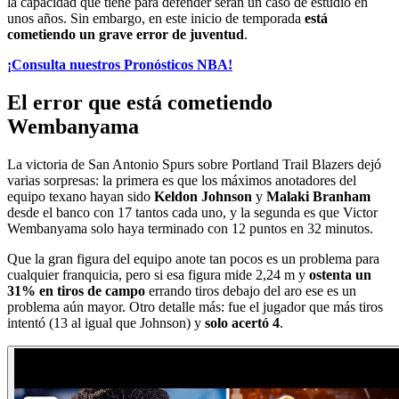
la capacidad que tiene para defender serán un caso de estudio en
unos años. Sin embargo, en este inicio de temporada
está
cometiendo un grave error de juventud
.
¡Consulta nuestros Pronósticos NBA!
El error que está cometiendo
Wembanyama
La victoria de San Antonio Spurs sobre Portland Trail Blazers dejó
varias sorpresas: la primera es que los máximos anotadores del
equipo texano hayan sido
Keldon Johnson
y
Malaki Branham
desde el banco con 17 tantos cada uno, y la segunda es que Victor
Wembanyama solo haya terminado con 12 puntos en 32 minutos.
Que la gran figura del equipo anote tan pocos es un problema para
cualquier franquicia, pero si esa figura mide 2,24 m y
ostenta un
31% en tiros de campo
errando tiros debajo del aro ese es un
problema aún mayor. Otro detalle más: fue el jugador que más tiros
intentó (13 al igual que Johnson) y
solo acertó 4
.