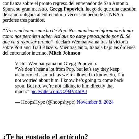
confianza sobre el pronto regreso del entrenador de San Antonio
Spurs, su gran maestro,
Gregg Popovich
, luego de que una cuestión
de salud obligara al entrenador 5 veces campeón de la NBA a
perderse tres partidos.
“No escuchamos mucho de Pop. Nos mantienen informados tanto
como nos permiten saber. Así que no estoy preocupado por él. Sé
que va a regresar pronto”
, declaró Wembanyama tras la victoria
sobre Portland Trail Blazers. Mientras tanto, trabaja bajo las órdenes
del entrenador interino,
Mitch Johnson
.
Victor Wembanyama on Gregg Popovich:
“We don’t hear a lot from Pop, but let’s say they keep
us informed as much as we’re allowed to know. So, I’m
not worried about him. I know he’s going to come back
soon. But no, we’re not talking to him directly that
much.”
pic.twitter.com/C294V4hlAJ
— HoopsHype (@hoopshype)
November 8, 2024
¿Te ha gustado el artículo?