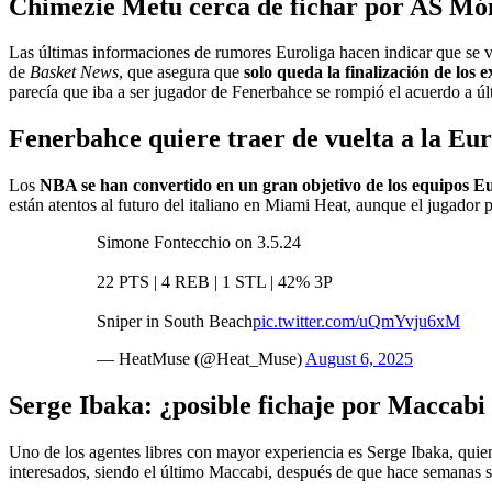
Chimezie Metu cerca de fichar por AS Mó
Las últimas informaciones de rumores Euroliga hacen indicar que se 
de
Basket News
, que asegura que
solo queda la finalización de los
parecía que iba a ser jugador de Fenerbahce se rompió el acuerdo a úl
Fenerbahce quiere traer de vuelta a la Eu
Los
NBA se han convertido en un gran objetivo de los equipos E
están atentos al futuro del italiano en Miami Heat, aunque el jugador 
Simone Fontecchio on 3.5.24
22 PTS | 4 REB | 1 STL | 42% 3P
Sniper in South Beach
pic.twitter.com/uQmYvju6xM
— HeatMuse (@Heat_Muse)
August 6, 2025
Serge Ibaka: ¿posible fichaje por Maccabi
Uno de los agentes libres con mayor experiencia es Serge Ibaka, qui
interesados, siendo el último Maccabi, después de que hace semanas 