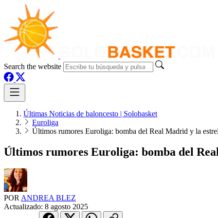
Search the website
Últimas Noticias de baloncesto | Solobasket
Euroliga
Últimos rumores Euroliga: bomba del Real Madrid y la estr
Últimos rumores Euroliga: bomba del Real
POR
ANDREA BLEZ
Actualizado:
8 agosto 2025