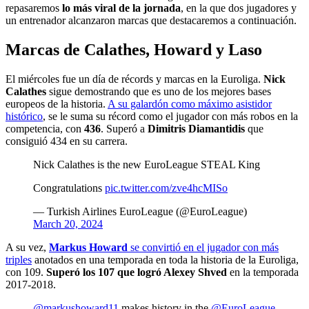
repasaremos
lo más viral de la jornada
, en la que dos jugadores y
un entrenador alcanzaron marcas que destacaremos a continuación.
Marcas de Calathes, Howard y Laso
El miércoles fue un día de récords y marcas en la Euroliga.
Nick
Calathes
sigue demostrando que es uno de los mejores bases
europeos de la historia.
A su galardón como máximo asistidor
histórico
, se le suma su récord como el jugador con más robos en la
competencia, con
436
. Superó a
Dimitris Diamantidis
que
consiguió 434 en su carrera.
Nick Calathes is the new EuroLeague STEAL King
Congratulations
pic.twitter.com/zve4hcMISo
— Turkish Airlines EuroLeague (@EuroLeague)
March 20, 2024
A su vez,
Markus Howard
se convirtió en el jugador con más
triples
anotados en una temporada en toda la historia de la Euroliga,
con 109.
Superó los 107 que logró Alexey Shved
en la temporada
2017-2018.
@markushoward11
makes history in the
@EuroLeague