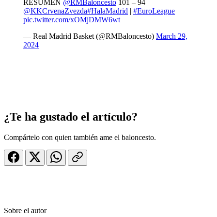
RESUMEN
@RMBaloncesto
101 – 94
@KKCrvenaZvezda
#HalaMadrid
|
#EuroLeague
pic.twitter.com/xOMjDMW6wt
— Real Madrid Basket (@RMBaloncesto)
March 29,
2024
¿Te ha gustado el artículo?
Compártelo con quien también ame el baloncesto.
Sobre el autor