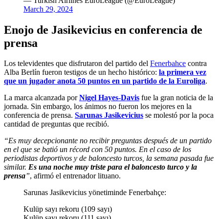
— Turkish Airlines EuroLeague (@EuroLeague)
March 29, 2024
Enojo de Jasikevicius en conferencia de
prensa
Los televidentes que disfrutaron del partido del
Fenerbahce
contra
Alba Berlín fueron testigos de un hecho histórico:
la primera vez
que un jugador anota 50 puntos en un partido de la Euroliga
.
La marca alcanzada por
Nigel Hayes-Davis
fue la gran noticia de la
jornada. Sin embargo, los ánimos no fueron los mejores en la
conferencia de prensa.
Sarunas Jasikevicius
se molestó por la poca
cantidad de preguntas que recibió.
“Es muy decepcionante no recibir preguntas después de un partido
en el que se batió un récord con 50 puntos. En el caso de los
periodistas deportivos y de baloncesto turcos, la semana pasada fue
similar.
Es una noche muy triste para el baloncesto turco y la
prensa
”
, afirmó el entrenador lituano.
Sarunas Jasikevicius yönetiminde Fenerbahçe:
Kulüp sayı rekoru (109 sayı)
Kulüp sayı rekoru (111 sayı)