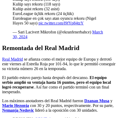
Kulüp sayı rekoru (118 sayı)
Kulüp asist rekoru (32 asist)
EuroLeague üçlük rekoru (24 üçlük)
Euroleague en çok sayı atan oyuncu rekoru (Nigel
Hayes 50 sayı)
pic.twitter.com/l9fYp84tzY
— Sari Lacivert Mikrofon (@ekranfenerbahce)
March
30, 2024
Remontada del Real Madrid
Real Madrid
se afianza como el mejor equipo de Europa y derrotó
este viernes al Estrella Roja por 101-94, lo que le permitió conseguir
su victoria número 26 en la temporada.
El partido estuvo parejo hasta después del descanso.
El equipo
serbio amplió su ventaja hasta 16 puntos, pero el equipo local
logró recuperarse
. Así fue como el partido terminó con un final
inesperado.
Los máximos anotadores del Real Madrid fueron
Dzanan Musa
y
Mario Hezonja
con 30 y 20 puntos, respectivamente. Por su parte,
Nemanja Nedovic
lideró a la oposición con 30 unidades.