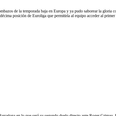
mbazos de la temporada baja en Europa y ya pudo saborear la gloria c
a décima posición de Euroliga que permitiría al equipo acceder al prime
rcelona en lo que será su segundo duelo directo ante Roger Grimau. El