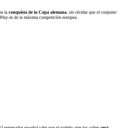
on la
conquista de la Copa alemana
, sin olvidar que el conjunto
r Play-in de la máxima competición europea.
 entrenador español sabe que el partido ante los culers
será