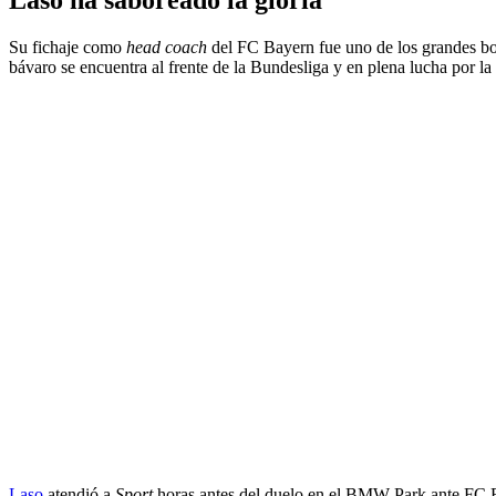
Su fichaje como
head coach
del FC Bayern fue uno de los grandes bo
bávaro se encuentra al frente de la Bundesliga y en plena lucha por l
Laso
atendió a
Sport
horas antes del duelo en el BMW Park ante FC Ba