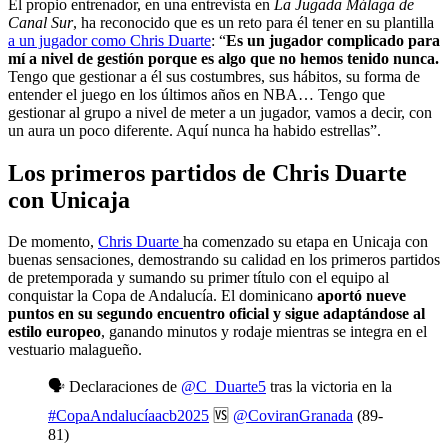
El propio entrenador, en una entrevista en
La Jugada Málaga de
Canal Sur
, ha reconocido que es un reto para él tener en su plantilla
a un jugador como Chris Duarte
: “
Es un jugador complicado para
mí a nivel de gestión porque es algo que no hemos tenido nunca.
Tengo que gestionar a él sus costumbres, sus hábitos, su forma de
entender el juego en los últimos años en NBA… Tengo que
gestionar al grupo a nivel de meter a un jugador, vamos a decir, con
un aura un poco diferente. Aquí nunca ha habido estrellas”.
Los primeros partidos de Chris Duarte
con Unicaja
De momento,
Chris Duarte
ha comenzado su etapa en Unicaja con
buenas sensaciones, demostrando su calidad en los primeros partidos
de pretemporada y sumando su primer título con el equipo al
conquistar la Copa de Andalucía. El dominicano
aportó nueve
puntos en su segundo encuentro oficial y sigue adaptándose al
estilo europeo
, ganando minutos y rodaje mientras se integra en el
vestuario malagueño.
🗣️ Declaraciones de
@C_Duarte5
tras la victoria en la
#CopaAndalucíaacb2025
🆚
@CoviranGranada
(89-
81)