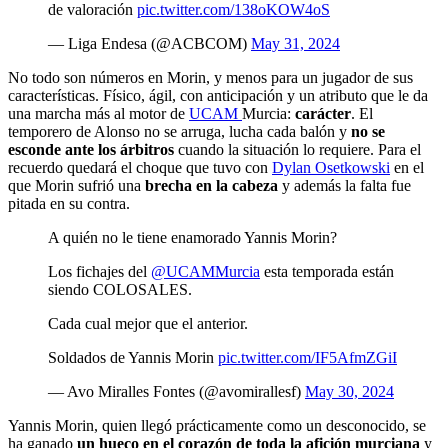
de valoración
pic.twitter.com/138oKOW4oS
— Liga Endesa (@ACBCOM)
May 31, 2024
No todo son números en Morin, y menos para un jugador de sus
características. Físico, ágil, con anticipación y un atributo que le da
una marcha más al motor de
UCAM
Murcia:
carácter
. El
temporero de Alonso no se arruga, lucha cada balón y
no se
esconde ante los árbitros
cuando la situación lo requiere. Para el
recuerdo quedará el choque que tuvo con
Dylan Osetkowski
en el
que Morin sufrió una
brecha en la cabeza
y además la falta fue
pitada en su contra.
A quién no le tiene enamorado Yannis Morin?
Los fichajes del
@UCAMMurcia
esta temporada están
siendo COLOSALES.
Cada cual mejor que el anterior.
Soldados de Yannis Morin
pic.twitter.com/IF5AfmZGiI
— Avo Miralles Fontes (@avomirallesf)
May 30, 2024
Yannis Morin, quien llegó prácticamente como un desconocido, se
ha ganado
un hueco en el corazón de toda la afición murciana
y