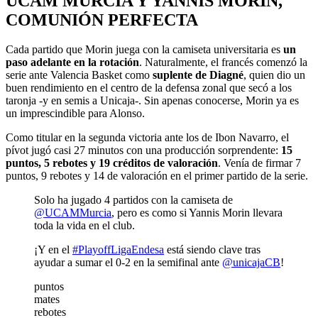
UCAM MURCIA Y YANNIS MORIN,
COMUNIÓN PERFECTA
Cada partido que Morin juega con la camiseta universitaria es
un
paso adelante en la rotación
. Naturalmente, el francés comenzó la
serie ante Valencia Basket como
suplente de Diagné
, quien dio un
buen rendimiento en el centro de la defensa zonal que secó a los
taronja -y en semis a Unicaja-. Sin apenas conocerse, Morin ya es
un imprescindible para Alonso.
Como titular en la segunda victoria ante los de Ibon Navarro, el
pívot jugó casi 27 minutos con una producción sorprendente:
15
puntos, 5 rebotes y 19 créditos de valoración
. Venía de firmar 7
puntos, 9 rebotes y 14 de valoración en el primer partido de la serie.
Solo ha jugado 4 partidos con la camiseta de
@UCAMMurcia
, pero es como si Yannis Morin llevara
toda la vida en el club.
¡Y en el
#PlayoffLigaEndesa
está siendo clave tras
ayudar a sumar el 0-2 en la semifinal ante
@unicajaCB
!
puntos
mates
rebotes