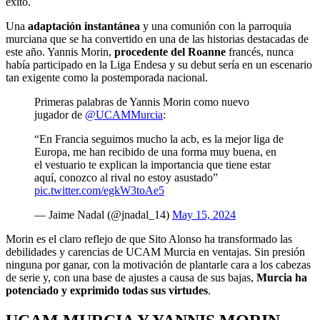
éxito.
Una
adaptación instantánea
y una comunión con la parroquia
murciana que se ha convertido en una de las historias destacadas de
este año. Yannis Morin,
procedente del Roanne
francés, nunca
había participado en la Liga Endesa y su debut sería en un escenario
tan exigente como la postemporada nacional.
Primeras palabras de Yannis Morin como nuevo
jugador de
@UCAMMurcia
:
“En Francia seguimos mucho la acb, es la mejor liga de
Europa, me han recibido de una forma muy buena, en
el vestuario te explican la importancia que tiene estar
aquí, conozco al rival no estoy asustado”
pic.twitter.com/egkW3toAe5
— Jaime Nadal (@jnadal_14)
May 15, 2024
Morin es el claro reflejo de que Sito Alonso ha transformado las
debilidades y carencias de UCAM Murcia en ventajas. Sin presión
ninguna por ganar, con la motivación de plantarle cara a los cabezas
de serie y, con una base de ajustes a causa de sus bajas,
Murcia ha
potenciado y exprimido todas sus virtudes
.