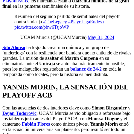
Playoff ACB
, los murcianos están
a cuarenta minutos de la gran
final
en las primeras semifinales de su historia.
Resumen del segundo partido de semifinales del playoff
contra Unicaja.
#TheLegacy
#PlayoLigaEndesa
pic.twitter.com/pbw6TtjoWP
— UCAM Murcia (@UCAMMurcia)
May 31, 2024
Sito Alonso
ha logrado crear una química y un grupo de
‘underdogs’ con la resiliencia por bandera que no entiende de rivales
grandes. La misión de
asaltar el Martín Carpena
en su
eliminatoria ante el
Unicaja
se antojaba prácticamente imposible,
pues los malagueños registraban un
balance de 24-2
en toda la
temporada como locales, pero la historia es bien distinta.
YANNIS MORIN, LA SENSACIÓN DEL
PLAYOFF ACB
Con las ausencias de dos interiores clave como
Simon Birgander
y
Dejan Todorovic
, UCAM Murcia se vio obligado a reforzarse bajo
los tableros justo antes del Playoff ACB, con
Moussa Diagné
y el
canterano
Fabián Flores
como únicos pívots.
Yannis Morin
entró
en la ecuación universitaria sin planearlo, pero resultó ser todo un