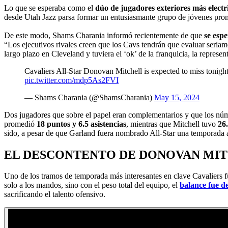
Lo que se esperaba como el
dúo de jugadores exteriores más electr
desde Utah Jazz parsa formar un entusiasmante grupo de jóvenes prom
De este modo, Shams Charania informó recientemente de que
se esp
“Los ejecutivos rivales creen que los Cavs tendrán que evaluar seriame
largo plazo en Cleveland y tuviera el ‘ok’ de la franquicia, la repres
Cavaliers All-Star Donovan Mitchell is expected to miss tonight
pic.twitter.com/mdp5As2FVI
— Shams Charania (@ShamsCharania)
May 15, 2024
Dos jugadores que sobre el papel eran complementarios y que los núm
promedió
18 puntos y 6.5 asistencias
, mientras que Mitchell tuvo
26.
sido, a pesar de que Garland fuera nombrado All-Star una temporada a
EL DESCONTENTO DE DONOVAN MI
Uno de los tramos de temporada más interesantes en clave Cavaliers fu
solo a los mandos, sino con el peso total del equipo, el
balance fue d
sacrificando el talento ofensivo.