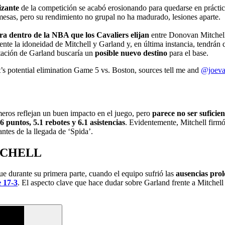
izante
de la competición se acabó erosionando para quedarse en prácti
esas, pero su rendimiento no grupal no ha madurado, lesiones aparte.
era dentro de la NBA que los Cavaliers elijan
entre Donovan Mitchel
nte la idoneidad de Mitchell y Garland y, en última instancia, tendrán 
entación de Garland buscaría un
posible nuevo destino
para el base.
’s potential elimination Game 5 vs. Boston, sources tell me and
@joeva
eros reflejan un buen impacto en el juego, pero
parece no ser suficie
6 puntos, 5.1 rebotes y 6.1 asistencias
. Evidentemente, Mitchell firmó 
ntes de la llegada de ‘Spida’.
TCHELL
e durante su primera parte, cuando el equipo sufrió las
ausencias pro
e 17-3
. El aspecto clave que hace dudar sobre Garland frente a Mitchell 