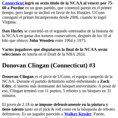
Connecticut
logró su sexto título de la NCAA al vencer por 75-
60 a Purdue
en un gran partido, que comenzó parejo en el primer
tiempo, pero luego se inclinó en favor de los Huskies. UConn
consiguió el primer bicampeonato desde 2006, cuando lo logró
Virginia.
Dan Hurley
se convirtió en el segundo entrenador de la historia de
la NCAA en ganar dos torneos consecutivos, después de los 10 al
hilo que obtuvo
John Wooden
entre 1964 y 1975.
Varios jugadores que disputaron la final de la NCAA serán
selecciones
de lotería en el Draft de la NBA 2024.
Donovan Clingan (Connecticut) #3
Donovan Clingan
es el pivot de UConn, el equipo campeón de la
NCAA. Durante el partido definitorio sufrió enfrentando a
Zach
Edey
, el interno más dominante del básquet universitario. A pesar de
eso, Clingan terminó con 11 puntos, 5 rebotes y un bloqueo en 31
minutos.
El joven de 2.18 m
se impone defensivamente en la pintura y
tiene talento
tanto en el pick & roll como en la búsqueda de rebotes
defensivos. Es un jugador parecido a
Walker Kessler
. Fuerte,