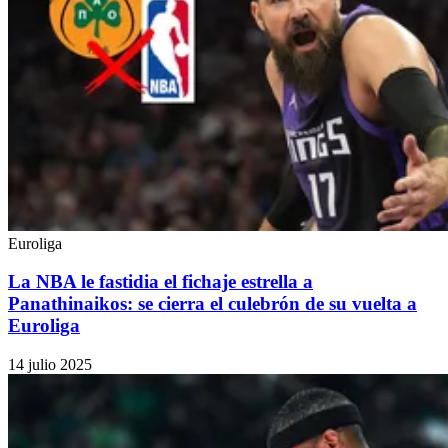
Euroliga
La NBA le fastidia el fichaje estrella a
Panathinaikos: se cierra el culebrón de su vuelta a
Euroliga
14 julio 2025