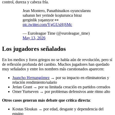
control, dureza y cabeza fría.
Jean Montero, Panathinaikos oyuncularını
sahanın her yerinde koşturunca biraz
gerginlik yaşanıyor 👀
pic.twitter.com/YgGUsHjSMc
— Euroleague Time (@euroleague_time)
May 13, 2026
Los jugadores señalados
En los medios y foros griegos no se habla aún de revolución, pero sí
de reflexión profunda del cambio. Muchos jugadores han quedado
muy señalados y entre los nombres más cuestionados aparecen:
Juancho Hernangómez
→ por su impacto en eliminatorias y
relación rendimiento/salario
Jerian Grant → por su limitada creación en partidos cerrados
Omer Yurtseven → por problemas defensivos ante ritmo alto
Otros casos generan más debate que crítica directa
:
Kostas Sloukas → por edad, desgaste y dependencia del
equipo