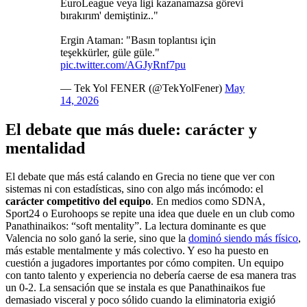
EuroLeague veya ligi kazanamazsa görevi
bırakırım' demiştiniz.."
Ergin Ataman: "Basın toplantısı için
teşekkürler, güle güle."
pic.twitter.com/AGJyRnf7pu
— Tek Yol FENER (@TekYolFener)
May
14, 2026
El debate que más duele: carácter y
mentalidad
El debate que más está calando en Grecia no tiene que ver con
sistemas ni con estadísticas, sino con algo más incómodo: el
carácter competitivo del equipo
. En medios como SDNA,
Sport24 o Eurohoops se repite una idea que duele en un club como
Panathinaikos: “soft mentality”. La lectura dominante es que
Valencia no solo ganó la serie, sino que la
dominó siendo más físico
,
más estable mentalmente y más colectivo. Y eso ha puesto en
cuestión a jugadores importantes por cómo compiten. Un equipo
con tanto talento y experiencia no debería caerse de esa manera tras
un 0-2. La sensación que se instala es que Panathinaikos fue
demasiado visceral y poco sólido cuando la eliminatoria exigió