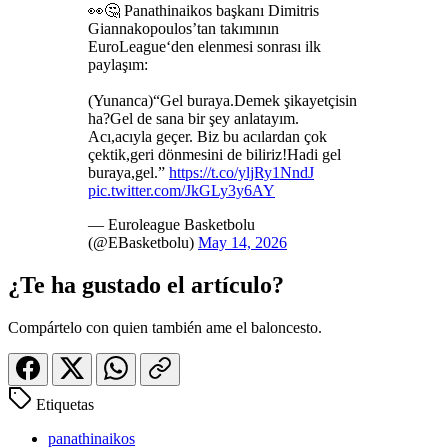
👀🤔 Panathinaikos başkanı Dimitris
Giannakopoulos’tan takımının
EuroLeague‘den elenmesi sonrası ilk
paylaşım:
(Yunanca)“Gel buraya.Demek şikayetçisin
ha?Gel de sana bir şey anlatayım.
Acı,acıyla geçer. Biz bu acılardan çok
çektik,geri dönmesini de biliriz!Hadi gel
buraya,gel.”
https://t.co/yljRy1NndJ
pic.twitter.com/JkGLy3y6AY
— Euroleague Basketbolu
(@EBasketbolu)
May 14, 2026
¿Te ha gustado el artículo?
Compártelo con quien también ame el baloncesto.
Etiquetas
panathinaikos