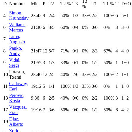
T3
D
Nombre
Min
P
T2
T2 %
T3
T1
T1 %
T
D+O
%
Simon,
4
23:42
9
2/4
50%
1/3
33%
2/2
100%
6
5+1
Krunoslav
Williams,
6
21:30
6
3/5
60%
0/4
0%
0/0
0%
3
3+0
Marcus
Lima,
7
Augusto
Panko,
8
31:47
12
5/7
71%
0/1
0%
2/3
67%
4
4+0
Andy
Vidal,
9
21:55
3
1/3
33%
0/1
0%
1/2
50%
1
1+0
Sergi
Urtasun,
10
28:46
12
2/5
40%
2/6
33%
2/2
100%
2
1+1
Txemi
Calloway,
11
19:12
5
1/1
100%
1/3
33%
0/0
0%
1
1+0
Earl
Perovic,
13
9:36
6
2/5
40%
0/0
0%
2/2
100%
3
1+2
Kosta
Vázquez,
17
19:16
7
3/6
50%
0/0
0%
1/2
50%
6
4+2
Fran
Díaz,
19
Alberto
Zoric,