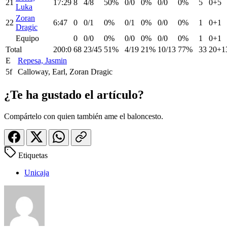
21
17:29
8
4/8
50%
0/0
0%
0/0
0%
5
0+5
Luka
Zoran
22
6:47
0
0/1
0%
0/1
0%
0/0
0%
1
0+1
Dragic
Equipo
0
0/0
0%
0/0
0%
0/0
0%
1
0+1
Total
200:0
68
23/45
51%
4/19
21%
10/13
77%
33
20+1
E
Repesa, Jasmin
5f
Calloway, Earl, Zoran Dragic
¿Te ha gustado el artículo?
Compártelo con quien también ame el baloncesto.
Etiquetas
Unicaja