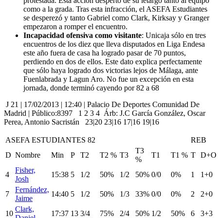
protestada. Esta acción despertó de su letargo tanto al equipo
como a la grada. Tras esta infracción, el ASEFA Estudiantes
se desperezó y tanto Gabriel como Clark, Kirksay y Granger
empezaron a romper el encuentro.
Incapacidad ofensiva como visitante
: Unicaja sólo en tres
encuentros de los diez que lleva disputados en Liga Endesa
este año fuera de casa ha logrado pasar de 70 puntos,
perdiendo en dos de ellos. Este dato explica perfectamente
que sólo haya logrado dos victorias lejos de Málaga, ante
Fuenlabrada y Lagun Aro. No fue un excepción en esta
jornada, donde terminó cayendo por 82 a 68
J 21 | 17/02/2013 | 12:40 | Palacio De Deportes Comunidad De
Madrid | Público:8397
1
2
3
4
Árb: J.C García González, Oscar
Perea, Antonio Sacristán 23|20 23|16 17|16 19|16
ASEFA ESTUDIANTES 82
REB
T3
D
Nombre
Min
P
T2
T2 %
T3
T1
T1 %
T
D+O
%
Fisher,
4
15:38
5
1/2
50%
1/2
50%
0/0
0%
1
1+0
Josh
Fernández,
7
14:40
5
1/2
50%
1/3
33%
0/0
0%
2
2+0
Jaime
Clark,
10
17:37
13
3/4
75%
2/4
50%
1/2
50%
6
3+3
Daniel