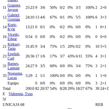
Granger,
11
25:23
9
3/6
50%
0/2
0%
3/3
100%
2
2+0
Jayson
Gabriel,
12
24:10
13
4/6
67%
0/1
0%
5/5
100%
6
3+3
Germán
Kuric,
14
13:21
0
0/1
0%
0/2
0%
0/0
0%
1
0+1
Kyle
Vicedo,
16
0:54
0
0/0
0%
0/2
0%
0/0
0%
0
0+0
Edgar
Kirksay,
21
31:45
9
3/4
75%
1/5
20%
0/2
0%
10
5+5
Tariq
English,
23
26:36
17
1/6
17%
3/7
43%
6/11
55%
4
3+1
Carl
Barnes,
31
24:27
9
3/5
60%
0/0
0%
3/4
75%
3
2+1
Lamont
Nogueira,
35
5:29
2
1/1
100%
0/0
0%
0/0
0%
1
1+0
Lucas
Equipo
0
0/0
0%
0/0
0%
0/0
0%
3
2+1
Total
200:0
82
20/37
54%
8/28
29%
18/27
67%
39
24+1
E
Vidorreta, Txus
5f
UNICAJA 68
REB