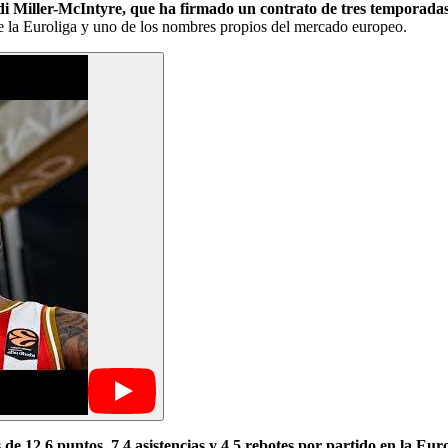
i Miller-McIntyre, que ha firmado un contrato de tres temporada
 la Euroliga y uno de los nombres propios del mercado europeo.
e 12,6 puntos, 7,4 asistencias y 4,5 rebotes por partido en la Eur