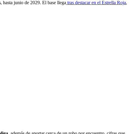
s
, hasta junio de 2029. El base llega
tras destacar en el Estrella Roja
,
oliga
, además de aportar cerca de un robo por encuentro, cifras que