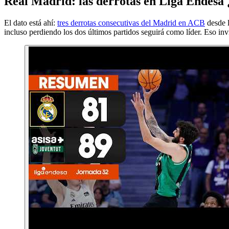
Real Madrid: las derrotas en Liga Endesa
El dato está ahí:
tres derrotas consecutivas del Madrid en ACB
desde l
incluso perdiendo los dos últimos partidos seguirá como líder. Eso inv