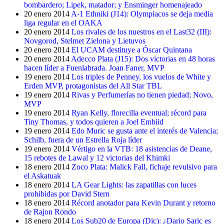
bombardero; Lipek, matador; y Ensminger homenajeado
20 enero 2014
A-1 Ethniki (J14): Olympiacos se deja media
liga regular en el OAKA
20 enero 2014
Los rivales de los nuestros en el Last32 (III):
Novgorod, Stelmet Zielona y Lietuvos
20 enero 2014
El UCAM destituye a Óscar Quintana
20 enero 2014
Adecco Plata (J15): Dos victorias en 48 horas
hacen líder a Fuenlabrada. Joan Faner, MVP
19 enero 2014
Los triples de Penney, los vuelos de White y
Erden MVP, protagonistas del All Star TBL
19 enero 2014
Rivas y Perfumerías no tienen piedad; Novo,
MVP
19 enero 2014
Ryan Kelly, florecilla eventual; récord para
Tiny Thomas, y todos quieren a Joel Embiid
19 enero 2014
Edo Muric se gusta ante el interés de Valencia;
Schilb, fuera de un Estrella Roja líder
19 enero 2014
Vértigo en la VTB: 18 asistencias de Deane,
15 rebotes de Lawal y 12 victorias del Khimki
18 enero 2014
Zoco Plata: Malick Fall, fichaje revulsivo para
el Askatuak
18 enero 2014
LA Gear Lights: las zapatillas con luces
prohibidas por David Stern
18 enero 2014
Récord anotador para Kevin Durant y retorno
de Rajon Rondo
18 enero 2014
Los Sub20 de Europa (Dic): ¿Dario Saric es