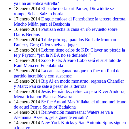
ya una auténtica estrella?
18 enero 2014
El bache de Jabari Parker; Dinwiddie se
rompe; Sebas Saiz lo borda
17 enero 2014
Dragic endosa al Fenerbahçe la tercera derrota.
Mucho Milán para el Baskonia
16 enero 2014
Partizan echa la caña en río revuelto sobre
Dairis Bertans
15 enero 2014
Triple prórroga para los Bulls de ironman
Butler y Greg Oden vuelve a jugar
15 enero 2014
Lebron tiene celos de KD; Claver no pierde la
fe y Payton: “¡en la NBA no se defiende!”
15 enero 2014
Zoco Plata: Álvaro Lobo será el sustituto de
Raúl Mena en Fuenlabrada
15 enero 2014
La canasta ganadora que no fue: un final de
partido increíble y con suspense
15 enero 2014
Big Al en modo monstruo; regresan Chandler
y Marc; Pau se sale a pesar de la derrota
14 enero 2014
Jesús Fernández, refuerzo para River Andorra;
Mena ficha por Planasa Navarra
14 enero 2014
Se fue Antoni Mas Villalta, el último mohicano
de aquel Penya Spirit of Badalona
14 enero 2014
Reinvención manresana: Waters se va a
Alemania. Asselin, ¿el siguiente en salir?
14 enero 2014
New York Knicks y San Antonio Spurs siguen
a lo suyo