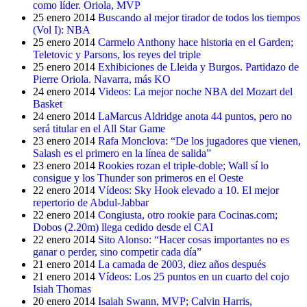
como líder. Oriola, MVP
25 enero 2014
Buscando al mejor tirador de todos los tiempos
(Vol I): NBA
25 enero 2014
Carmelo Anthony hace historia en el Garden;
Teletovic y Parsons, los reyes del triple
25 enero 2014
Exhibiciones de Lleida y Burgos. Partidazo de
Pierre Oriola. Navarra, más KO
24 enero 2014
Videos: La mejor noche NBA del Mozart del
Basket
24 enero 2014
LaMarcus Aldridge anota 44 puntos, pero no
será titular en el All Star Game
23 enero 2014
Rafa Monclova: “De los jugadores que vienen,
Salash es el primero en la línea de salida”
23 enero 2014
Rookies rozan el triple-doble; Wall sí lo
consigue y los Thunder son primeros en el Oeste
22 enero 2014
Vídeos: Sky Hook elevado a 10. El mejor
repertorio de Abdul-Jabbar
22 enero 2014
Congiusta, otro rookie para Cocinas.com;
Dobos (2.20m) llega cedido desde el CAI
22 enero 2014
Sito Alonso: “Hacer cosas importantes no es
ganar o perder, sino competir cada día”
21 enero 2014
La camada de 2003, diez años después
21 enero 2014
Vídeos: Los 25 puntos en un cuarto del cojo
Isiah Thomas
20 enero 2014
Isaiah Swann, MVP; Calvin Harris,