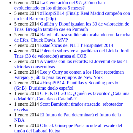
6 enero 2014
La Generación del 97: ¿Cómo han
evolucionado en los últimos 5 meses?
5 enero 2014
#HospiSB14 (Final): Real Madrid campeón con
un letal Barreiro (20p)
5 enero 2014
Guillén y Diouf igualan los 33 de valoración de
Trias. Breogán también cae en Pumarín
5 enero 2014
Banvit afianza su liderato acabando con la racha
de Efes. Chuck Davis, MVP
4 enero 2014
Estadísticas del NIJT l’Hospitalet 2014
4 enero 2014
Palencia sobrevive al partidazo del Lleida. Jordi
Trias (33 de valoración) arrasa al COB
3 enero 2014
A vueltas con los récords: El Joventut de las 41
victorias consecutivas
2 enero 2014
Lee y Curry se comen a los Heat; recordman
Varejao, y júbilo para los equipos de New York
2 enero 2014
#HospiSB14: Plantillas y Scouting previo
(Gr.B). Durísimo duelo español
1 enero 2014
C.E. KDT 2014: ¿Quién es favorito? ¿Cataluña
o Madrid? ¿Canarias o Cataluña?
1 enero 2014
Scott Bamforth: tirador atascado, reboteador
excelso
1 enero 2014
El futuro de Pau determinará el futuro de la
NBA
1 enero 2014
Oficial: Giuseppe Poeta acude al rescate del
timón del Laboral Kutxa