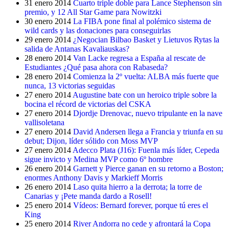
31 enero 2014
Cuarto triple doble para Lance Stephenson sin
premio, y 12 All Star Game para Nowitzki
30 enero 2014
La FIBA pone final al polémico sistema de
wild cards y las donaciones para conseguirlas
29 enero 2014
¿Negocian Bilbao Basket y Lietuvos Rytas la
salida de Antanas Kavaliauskas?
28 enero 2014
Van Lacke regresa a España al rescate de
Estudiantes ¿Qué pasa ahora con Rabaseda?
28 enero 2014
Comienza la 2º vuelta: ALBA más fuerte que
nunca, 13 victorias seguidas
27 enero 2014
Augustine bate con un heroico triple sobre la
bocina el récord de victorias del CSKA
27 enero 2014
Djordje Drenovac, nuevo tripulante en la nave
vallisoletana
27 enero 2014
David Andersen llega a Francia y triunfa en su
debut; Dijon, líder sólido con Moss MVP
27 enero 2014
Adecco Plata (J16): Fuenla más líder, Cepeda
sigue invicto y Medina MVP como 6º hombre
26 enero 2014
Garnett y Pierce ganan en su retorno a Boston;
enormes Anthony Davis y Markieff Morris
26 enero 2014
Laso quita hierro a la derrota; la torre de
Canarias y ¡Pete manda dardo a Rosell!
25 enero 2014
Vídeos: Bernard forever, porque tú eres el
King
25 enero 2014
River Andorra no cede y afrontará la Copa