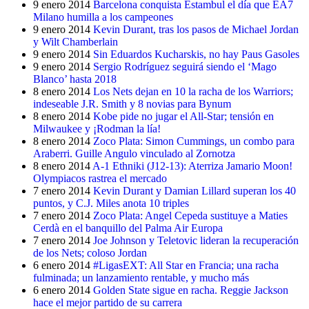
9 enero 2014
Barcelona conquista Estambul el día que EA7
Milano humilla a los campeones
9 enero 2014
Kevin Durant, tras los pasos de Michael Jordan
y Wilt Chamberlain
9 enero 2014
Sin Eduardos Kucharskis, no hay Paus Gasoles
9 enero 2014
Sergio Rodríguez seguirá siendo el ‘Mago
Blanco’ hasta 2018
8 enero 2014
Los Nets dejan en 10 la racha de los Warriors;
indeseable J.R. Smith y 8 novias para Bynum
8 enero 2014
Kobe pide no jugar el All-Star; tensión en
Milwaukee y ¡Rodman la lía!
8 enero 2014
Zoco Plata: Simon Cummings, un combo para
Araberri. Guille Angulo vinculado al Zornotza
8 enero 2014
A-1 Ethniki (J12-13): Aterriza Jamario Moon!
Olympiacos rastrea el mercado
7 enero 2014
Kevin Durant y Damian Lillard superan los 40
puntos, y C.J. Miles anota 10 triples
7 enero 2014
Zoco Plata: Angel Cepeda sustituye a Maties
Cerdà en el banquillo del Palma Air Europa
7 enero 2014
Joe Johnson y Teletovic lideran la recuperación
de los Nets; coloso Jordan
6 enero 2014
#LigasEXT: All Star en Francia; una racha
fulminada; un lanzamiento rentable, y mucho más
6 enero 2014
Golden State sigue en racha. Reggie Jackson
hace el mejor partido de su carrera