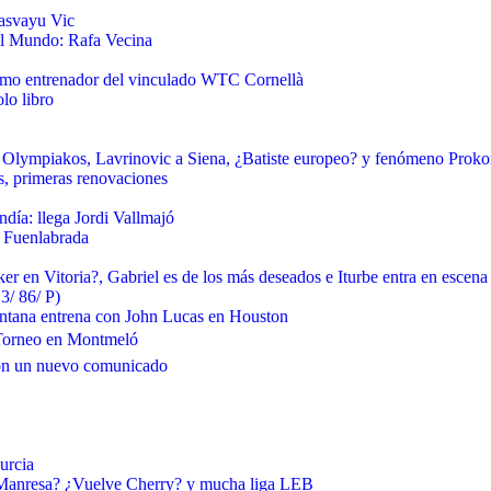
kasvayu Vic
el Mundo: Rafa Vecina
como entrenador del vinculado WTC Cornellà
lo libro
 Olympiakos, Lavrinovic a Siena, ¿Batiste europeo? y fenómeno Prok
s, primeras renovaciones
día: llega Jordi Vallmajó
 Fuenlabrada
r en Vitoria?, Gabriel es de los más deseados e Iturbe entra en escena
3/ 86/ P)
Santana entrena con John Lucas en Houston
 Torneo en Montmeló
 con un nuevo comunicado
urcia
 Manresa? ¿Vuelve Cherry? y mucha liga LEB