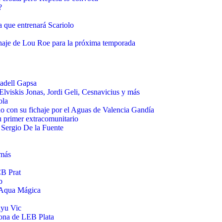
?
a que entrenará Scariolo
haje de Lou Roe para la próxima temporada
badell Gapsa
lviskis Jonas, Jordi Geli, Cesnavicius y más
ola
do con su fichaje por el Aguas de Valencia Gandía
u primer extracomunitario
 Sergio De la Fuente
 más
CB Prat
b
a Aqua Mágica
ayu Vic
gona de LEB Plata