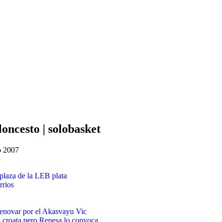
oncesto | solobasket
io 2007
plaza de la LEB plata
rrios
renovar por el Akasvayu Vic
n croata pero Repesa lo convoca