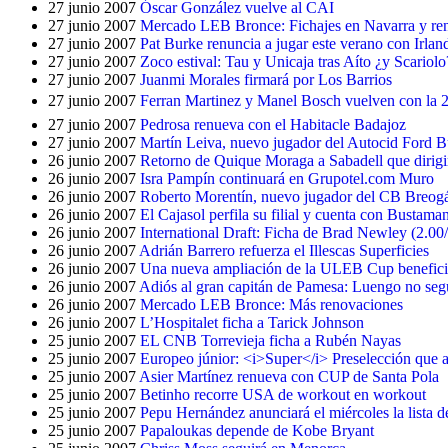
27 junio 2007
Óscar González vuelve al CAI
27 junio 2007
Mercado LEB Bronce: Fichajes en Navarra y re
27 junio 2007
Pat Burke renuncia a jugar este verano con Irlan
27 junio 2007
Zoco estival: Tau y Unicaja tras Aíto ¿y Scariol
27 junio 2007
Juanmi Morales firmará por Los Barrios
27 junio 2007
Ferran Martinez y Manel Bosch vuelven con la 2ª
27 junio 2007
Pedrosa renueva con el Habitacle Badajoz
27 junio 2007
Martín Leiva, nuevo jugador del Autocid Ford 
26 junio 2007
Retorno de Quique Moraga a Sabadell que dirigi
26 junio 2007
Isra Pampín continuará en Grupotel.com Muro
26 junio 2007
Roberto Morentín, nuevo jugador del CB Breog
26 junio 2007
El Cajasol perfila su filial y cuenta con Bustam
26 junio 2007
International Draft: Ficha de Brad Newley (2.00
26 junio 2007
Adrián Barrero refuerza el Illescas Superficies
26 junio 2007
Una nueva ampliación de la ULEB Cup beneficia
26 junio 2007
Adiós al gran capitán de Pamesa: Luengo no seg
26 junio 2007
Mercado LEB Bronce: Más renovaciones
26 junio 2007
L’Hospitalet ficha a Tarick Johnson
25 junio 2007
EL CNB Torrevieja ficha a Rubén Nayas
25 junio 2007
Europeo júnior: <i>Super</i> Preselección que a
25 junio 2007
Asier Martínez renueva con CUP de Santa Pola
25 junio 2007
Betinho recorre USA de workout en workout
25 junio 2007
Pepu Hernández anunciará el miércoles la lista 
25 junio 2007
Papaloukas depende de Kobe Bryant