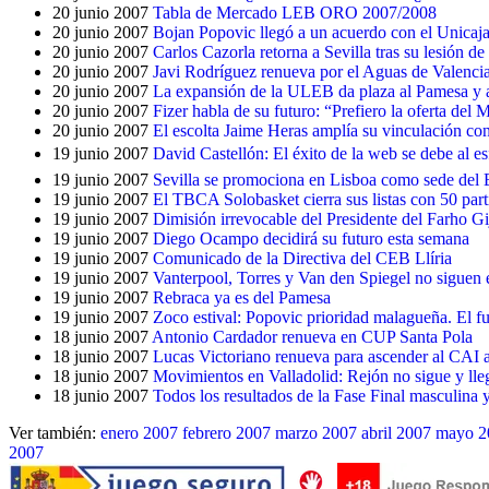
20 junio 2007
Tabla de Mercado LEB ORO 2007/2008
20 junio 2007
Bojan Popovic llegó a un acuerdo con el Unicaj
20 junio 2007
Carlos Cazorla retorna a Sevilla tras su lesión de 
20 junio 2007
Javi Rodríguez renueva por el Aguas de Valenci
20 junio 2007
La expansión de la ULEB da plaza al Pamesa y 
20 junio 2007
Fizer habla de su futuro: “Prefiero la oferta del
20 junio 2007
El escolta Jaime Heras amplía su vinculación co
19 junio 2007
David Castellón: El éxito de la web se debe al e
19 junio 2007
Sevilla se promociona en Lisboa como sede del
19 junio 2007
El TBCA Solobasket cierra sus listas con 50 parti
19 junio 2007
Dimisión irrevocable del Presidente del Farho G
19 junio 2007
Diego Ocampo decidirá su futuro esta semana
19 junio 2007
Comunicado de la Directiva del CEB Llíria
19 junio 2007
Vanterpool, Torres y Van den Spiegel no sigue
19 junio 2007
Rebraca ya es del Pamesa
19 junio 2007
Zoco estival: Popovic prioridad malagueña. El fu
18 junio 2007
Antonio Cardador renueva en CUP Santa Pola
18 junio 2007
Lucas Victoriano renueva para ascender al CAI
18 junio 2007
Movimientos en Valladolid: Rejón no sigue y lle
18 junio 2007
Todos los resultados de la Fase Final masculina 
Ver también:
enero 2007
febrero 2007
marzo 2007
abril 2007
mayo 2
2007