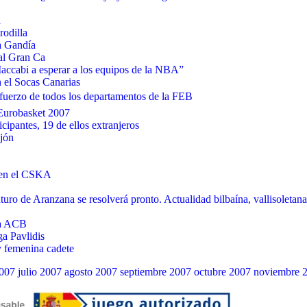
a
rodilla
a Gandía
al Gran Ca
 Maccabi a esperar a los equipos de la NBA”
n el Socas Canarias
sfuerzo de todos los departamentos de la FEB
 Eurobasket 2007
cipantes, 19 de ellos extranjeros
ijón
n en el CSKA
turo de Aranzana se resolverá pronto. Actualidad bilbaína, vallisoleta
 a ACB
ga Pavlidis
y femenina cadete
007
julio 2007
agosto 2007
septiembre 2007
octubre 2007
noviembre 