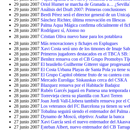
29 junio 2007
Oriol Humet se marcha de Granada a… ¿Sevilla
29 junio 2007
Análisis del Draft 2007: Primeras conclusiones
29 junio 2007
Berdi Pérez será el director general de un Unicaj
29 junio 2007
Sánchez Richter, última renovación en Illescas
29 junio 2007
Palma Aqua Mágica confirma oficialmente el fic
28 junio 2007
Rodríguez sí, Alonso no
28 junio 2007
Cristian Oliva nuevo base para los potablava
28 junio 2007
Más renovaciones y fichajes en Esplugues
28 junio 2007
Xavi Costa será uno de los timones de Imaje Sa
28 junio 2007
Primeros jugadores destacados en el TBCA SB: E
28 junio 2007
Benítez renueva con el CB Grupo Promobys Tíj
28 junio 2007
El brasileño Guilherme Gitterer sigue progresan
28 junio 2007
El Costa Urbana Playas de Santa Pola ya tiene s
28 junio 2007
El Grupo Capitol obtiene fruto de su cantera con
28 junio 2007
Mercado Euroliga: Siskauskas cerca del CSKA
28 junio 2007
Blazquez renueva por el Habitacle Badajoz
28 junio 2007
Rubén Garcés jugará en Pamesa una temporada
28 junio 2007
Torrevieja cierra su plantilla con Xavi Terren
28 junio 2007
Joan Jordi Vall-Llobera también renueva por el 
28 junio 2007
Los veteranos del FC Barcelona ya tienen su we
28 junio 2007
Tobalina seguirá siendo el entrenador del Palm
27 junio 2007
Dynamo de Moscú, objetivo: Asaltar la banca
27 junio 2007
Xavi García será el nuevo entrenador del Akasv
27 junio 2007
Esteban Albert, nuevo entrenador del CB Tarra