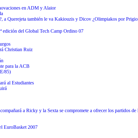
novaciones en ADM y Alaior
da
o?, a Querejeta también le va Kakiouzis y Dicov ¿Olimpiakos por Prigio
 edición del Global Tech Camp Ordino 07
Burgos
rá Christian Ruiz
án
ante para la ACB
/E/85)
rá al Estudiantes
uirá
compañará a Ricky y la Sexta se compromete a ofrecer los partidos de 
del EuroBasket 2007