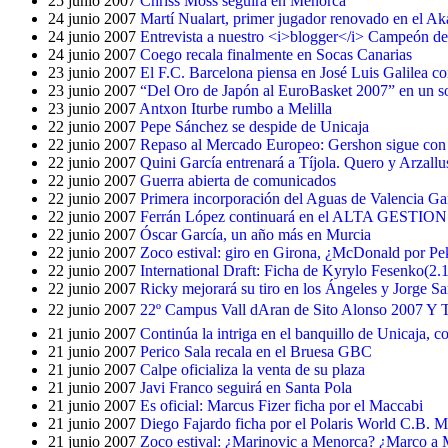
25 junio 2007
Chriss Moss seguirá en Menorca
24 junio 2007
Martí Nualart, primer jugador renovado en el A
24 junio 2007
Entrevista a nuestro <i>blogger</i> Campeón d
24 junio 2007
Coego recala finalmente en Socas Canarias
23 junio 2007
El F.C. Barcelona piensa en José Luis Galilea 
23 junio 2007
“Del Oro de Japón al EuroBasket 2007” en un so
23 junio 2007
Antxon Iturbe rumbo a Melilla
22 junio 2007
Pepe Sánchez se despide de Unicaja
22 junio 2007
Repaso al Mercado Europeo: Gershon sigue con
22 junio 2007
Quini García entrenará a Tíjola. Quero y Arzallu
22 junio 2007
Guerra abierta de comunicados
22 junio 2007
Primera incorporación del Aguas de Valencia Gan
22 junio 2007
Ferrán López continuará en el ALTA GESTION
22 junio 2007
Óscar García, un año más en Murcia
22 junio 2007
Zoco estival: giro en Girona, ¿McDonald por Peke
22 junio 2007
International Draft: Ficha de Kyrylo Fesenko(2.1
22 junio 2007
Ricky mejorará su tiro en los Ángeles y Jorge 
22 junio 2007
22º Campus Vall dAran de Sito Alonso 2007 Y
21 junio 2007
Continúa la intriga en el banquillo de Unicaja,
21 junio 2007
Perico Sala recala en el Bruesa GBC
21 junio 2007
Calpe oficializa la venta de su plaza
21 junio 2007
Javi Franco seguirá en Santa Pola
21 junio 2007
Es oficial: Marcus Fizer ficha por el Maccabi
21 junio 2007
Diego Fajardo ficha por el Polaris World C.B. M
21 junio 2007
Zoco estival: ¿Marinovic a Menorca? ¿Marco a