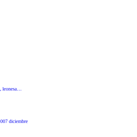
na, leonesa…
2007
diciembre