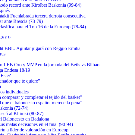
do record ante Kirolbet Baskonia (99-84)
spués
takit Fuenlabrada tercera derrota consecutiva
ar ante Brescia (73-79)
clasifica para el Top 16 de la Eurocup (78-84)
-2019
it BBL. Aguilar jugará con Reggio Emilia
ras
en LEB Oro y MVP en la jornada del Betis vs Bilbao
iga Endesa 18/19
 Este?
enador que te quiere”
a
eos individuales
comparar y completar el tejido del basket”
d que el baloncesto español merece la pena”
askonia (72-74)
oscú al Khimki (80-87)
del Baloncesto en Badalona
sus malas decisiones en el final (90-94)
rín a líder de valoración en Eurocup