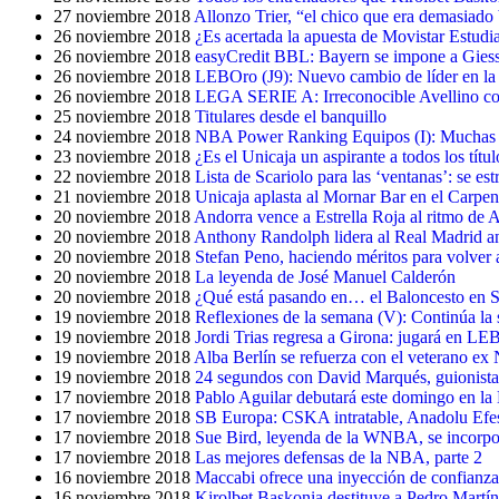
27 noviembre 2018
Allonzo Trier, “el chico que era demasiado
26 noviembre 2018
¿Es acertada la apuesta de Movistar Estudi
26 noviembre 2018
easyCredit BBL: Bayern se impone a Giessen
26 noviembre 2018
LEBOro (J9): Nuevo cambio de líder en la 
26 noviembre 2018
LEGA SERIE A: Irreconocible Avellino con 
25 noviembre 2018
Titulares desde el banquillo
24 noviembre 2018
NBA Power Ranking Equipos (I): Muchas so
23 noviembre 2018
¿Es el Unicaja un aspirante a todos los títul
22 noviembre 2018
Lista de Scariolo para las ‘ventanas’: se 
21 noviembre 2018
Unicaja aplasta al Mornar Bar en el Carpen
20 noviembre 2018
Andorra vence a Estrella Roja al ritmo de 
20 noviembre 2018
Anthony Randolph lidera al Real Madrid an
20 noviembre 2018
Stefan Peno, haciendo méritos para volver
20 noviembre 2018
La leyenda de José Manuel Calderón
20 noviembre 2018
¿Qué está pasando en… el Baloncesto en S
19 noviembre 2018
Reflexiones de la semana (V): Continúa la 
19 noviembre 2018
Jordi Trias regresa a Girona: jugará en LE
19 noviembre 2018
Alba Berlín se refuerza con el veterano e
19 noviembre 2018
24 segundos con David Marqués, guionis
17 noviembre 2018
Pablo Aguilar debutará este domingo en la
17 noviembre 2018
SB Europa: CSKA intratable, Anadolu Efes
17 noviembre 2018
Sue Bird, leyenda de la WNBA, se incorpor
17 noviembre 2018
Las mejores defensas de la NBA, parte 2
16 noviembre 2018
Maccabi ofrece una inyección de confianza
16 noviembre 2018
Kirolbet Baskonia destituye a Pedro Martín