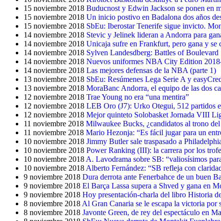
15 noviembre 2018
Buducnost y Edwin Jackson se ponen en mo
15 noviembre 2018
Un inicio postivo en Badalona dos años de
15 noviembre 2018
SbEu: Iberostar Tenerife sigue invicto. Mon
14 noviembre 2018
Stevic y Jelinek lideran a Andorra para gan
14 noviembre 2018
Unicaja sufre en Frankfurt, pero gana y se 
14 noviembre 2018
Sylven Landesdberg: Battles of Boulevard
14 noviembre 2018
Nuevos uniformes NBA City Edition 2018
14 noviembre 2018
Las mejores defensas de la NBA (parte 1)
13 noviembre 2018
SbEu: Resúmenes Lega Serie A y easyCred
13 noviembre 2018
MoraBanc Andorra, el equipo de las dos ca
12 noviembre 2018
Trae Young no era “una mentira”
12 noviembre 2018
LEB Oro (J7): Urko Otegui, 512 partidos 
12 noviembre 2018
Mejor quinteto Solobasket Jornada VIII L
11 noviembre 2018
Milwaukee Bucks, ¿candidatos al trono del
11 noviembre 2018
Mario Hezonja: “Es fácil jugar para un entr
10 noviembre 2018
Jimmy Butler sale traspasado a Philadelphi
10 noviembre 2018
Power Ranking (III): la carrera por los trof
10 noviembre 2018
A. Lavodrama sobre SB: “valiosísimos para 
10 noviembre 2018
Alberto Fernández: “SB refleja con clarida
9 noviembre 2018
Dura derrota ante Fenerbahce de un buen B
9 noviembre 2018
El Barça Lassa supera a Shved y gana en M
9 noviembre 2018
Hoy presentación-charla del libro Historia 
8 noviembre 2018
Al Gran Canaria se le escapa la victoria por 
8 noviembre 2018
Javonte Green, de rey del espectáculo en Ma