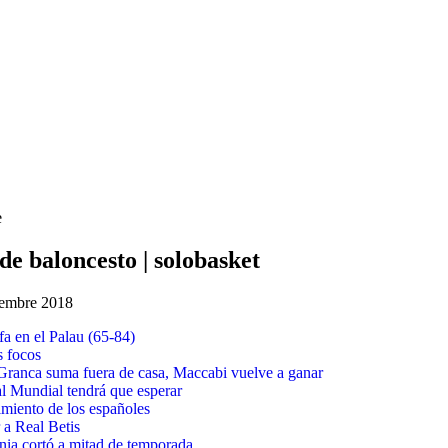
e
e baloncesto | solobasket
viembre 2018
fa en el Palau (65-84)
s focos
Granca suma fuera de casa, Maccabi vuelve a ganar
al Mundial tendrá que esperar
miento de los españoles
 a Real Betis
nia cortó a mitad de temporada