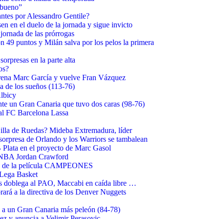
 bueno”
antes por Alessandro Gentile?
 en el duelo de la jornada y sigue invicto
jornada de las prórrogas
49 puntos y Milán salva por los pelos la primera
rpresas en la parte alta
os?
estrena Marc García y vuelve Fran Vázquez
a de los sueños (113-76)
Albicy
te un Gran Canaria que tuvo dos caras (98-76)
 al FC Barcelona Lassa
illa de Ruedas? Mideba Extremadura, líder
sorpresa de Orlando y los Warriors se tambalean
B Plata en el proyecto de Marc Gasol
x NBA Jordan Crawford
ta de la película CAMPEONES
 Lega Basket
 doblega al PAO, Maccabi en caída libre …
ará a la directiva de los Denver Nuggets
 a un Gran Canaria más peleón (84-78)
ez y anuncia a Velimir Perasovic