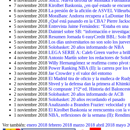
8 noviembre 2018
SbEu: Nueva derrota de Montakit Fuenlabrada
7 noviembre 2018
Kirolbet Baskonia, ¿en qué estado se encuen
6 noviembre 2018
La presión de la afición de ASVEL Villeurb
5 noviembre 2018
MoraBanc Andorra recupera a LaDontae He
5 noviembre 2018
¿Qué está pasando en la CBA? Pierre Jacks
5 noviembre 2018
Entrevista Jaime Fernández: “Estaba en una 
5 noviembre 2018
Daimiel sobre SB: “información e investigaci
5 noviembre 2018
Resumen Jornada 6 easyCredit BBL: Solo Ba
5 noviembre 2018
Los días universitarios no son solo los jue
5 noviembre 2018
Solobasket: 20 años informando de NBA
4 noviembre 2018
LEGA SERIE A: Caleb Green vuelve a brilla
4 noviembre 2018
Antonio Martín sobre los redactores de Solob
4 noviembre 2018
Willy Hernangómez se reafirma como pívot s
3 noviembre 2018
Power Ranking NBA (II): la carrera por los t
3 noviembre 2018
Jae Crowder y el valor del entorno
2 noviembre 2018
El Madrid tira de oficio y la muñeca de Ru
2 noviembre 2018
Shved y la defensa dan la primera al Khimki
2 noviembre 2018
Si compraste 1ª/2ª ed. Historia del Balonces
2 noviembre 2018
Solobasket: 20 años informando de ACB
2 noviembre 2018
Solobasket: 20 años recordando el pasado
1 noviembre 2018
Analizando a Branden Frazier: velocidad y t
1 noviembre 2018
El Kirolbet Baskonia se reencuentra con la v
1 noviembre 2018
NBA, reflexiones de la semana (II): Rendimi
Ver también:
enero 2018
febrero 2018
marzo 2018
abril 2018
mayo 2