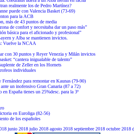
. Giedraitis lidera a un Alba Berlín en racha
tran realmente los de Pedro Martínez?
anne puede con Valencia Basket (73-69)
nton para la ACB
on, más de 43 puntos de media
zona de confort y necesitaba dar un paso más”
ón básica para el aficionado y profesional”
yern y Alba se mantienen invictos.
ves: Vuelve la NCAA
r con 30 puntos y Reyer Venezia y Milán invictos
asket: “cantera inigualable de talento”
uplente de Zeller en los Hornets
rofeos individuales
dy Fernández para remontar en Kaunas (79-90)
 ante un inofensivo Gran Canaria (87 a 72)
to en España tienes un 25%desc. para la 3ª
iro
ictoria en Euroliga (82-56)
ento de los españoles
018
junio 2018
julio 2018
agosto 2018
septiembre 2018
octubre 2018