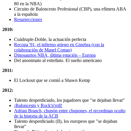
80 en la NBA)
Circuito de Baloncesto Profesional (CBP), una efímera ABA
a la española
Resurrecciones
2010:
Cuádruple-Doble, la actuación perfecta
Recopa '91, el infierno griego en Ginebra (con la
colaboración de Manel Comas)
Dinosaurios NBA, última estación – Europa
Del anonimato al estrellato. El sueño americano
2011:
El Lockout que se comió a Shawn Kemp
2012:
Talento desperdiciado, los jugadores que "se dejaban llevar"
¡Baloncesto y Rock'n'roll!
Adrian Branch, chupón entre chupones, el recordman oculto
de la historia de la ACB
Talento desperdiciado (II), los europeos que "se dejaban
llevar"