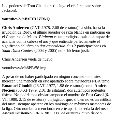
Los poderes de Tom Chambers (incluye el célebre mate sobre
Jackson):
youtube://v/nBzEfD2ZRkQ
Chris Andersen
(7-VII-1978, 2.08 de estatura) ha sido, hasta la
irrupción de Rudy, el último jugador de raza blanca en participar en
el Concurso de Mates.
Birdman
es un prodigioso saltador, capaz de
acariciar con la cabeza el aro y que entiende perfectamente el
significado del término
dar espectáculo
. Sus 2 participaciones en
Slam Dunk Contest
(2004 y 2005) no le hicieron justicia.
Chris Andersen vuela de nuevo:
youtube://v/Mh6PPa581mg
A pesar de no haber participado en ningún concurso de mates,
merecen una mención en este apartado sobre matadores NBA tanto
Emanuel Ginobili
(28-VII-1977, 1.98 de estatura) como
Andrés
Nocioni
(30-XI-1979, 2.01 de estatura), dos auténticos portentos
físicos. No podríamos obviar tampoco el nombre de
Pau Gasol
(6-
VII-1980, 2.15 de estatura), un jugador que, si bien no es un estilista
del mate, siempre aparece en los rankings de máximos matadores de
la liga. Otro nombre a mencionar en este apartado sería la del ruso
Andrei Kirilenko
(18-II-1981, 2.06 de estatura), cuyo físico y