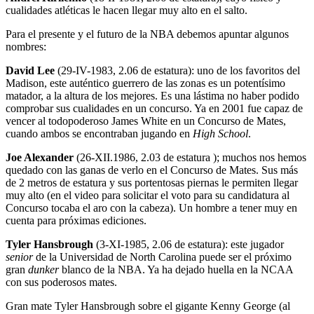
cualidades atléticas le hacen llegar muy alto en el salto.
Para el presente y el futuro de la NBA debemos apuntar algunos
nombres:
David Lee
(29-IV-1983, 2.06 de estatura): uno de los favoritos del
Madison, este auténtico guerrero de las zonas es un potentísimo
matador, a la altura de los mejores. Es una lástima no haber podido
comprobar sus cualidades en un concurso. Ya en 2001 fue capaz de
vencer al todopoderoso James White en un Concurso de Mates,
cuando ambos se encontraban jugando en
High School
.
Joe Alexander
(26-XII.1986, 2.03 de estatura ); muchos nos hemos
quedado con las ganas de verlo en el Concurso de Mates. Sus más
de 2 metros de estatura y sus portentosas piernas le permiten llegar
muy alto (en el video para solicitar el voto para su candidatura al
Concurso tocaba el aro con la cabeza). Un hombre a tener muy en
cuenta para próximas ediciones.
Tyler Hansbrough
(3-XI-1985, 2.06 de estatura): este jugador
senior
de la Universidad de North Carolina puede ser el próximo
gran
dunker
blanco de la NBA. Ya ha dejado huella en la NCAA
con sus poderosos mates.
Gran mate Tyler Hansbrough sobre el gigante Kenny George (al