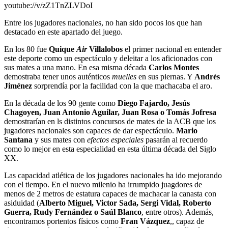
youtube://v/zZ1TnZLVDoI
Entre los jugadores nacionales, no han sido pocos los que han
destacado en este apartado del juego.
En los 80 fue
Quique
Air
Villalobos
el primer nacional en entender
este deporte como un espectáculo y deleitar a los aficionados con
sus mates a una mano. En esa misma década
Carlos Montes
demostraba tener unos auténticos
muelles
en sus piernas. Y
Andrés
Jiménez
sorprendía por la facilidad con la que machacaba el aro.
En la década de los 90 gente como
Diego Fajardo, Jesús
Chagoyen, Juan Antonio Aguilar, Juan Rosa o Tomás Jofresa
demostrarían en ls distintos concursos de mates de la ACB que los
jugadores nacionales son capaces de dar espectáculo.
Mario
Santana
y sus mates con
efectos especiales
pasarán al recuerdo
como lo mejor en esta especialidad en esta última década del Siglo
XX.
Las capacidad atlética de los jugadores nacionales ha ido mejorando
con el tiempo. En el nuevo milenio ha irrumpido juagdores de
menos de 2 metros de estatura capaces de machacar la canasta con
asiduidad (
Alberto Miguel, Victor Sada, Sergi Vidal, Roberto
Guerra, Rudy Fernández o Saúl Blanco
, entre otros). Además,
encontramos portentos físicos como
Fran Vázquez
,, capaz de