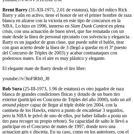
Brent Barry
(31-XII-1971, 2.01 de estatura), hijo del mítico Rick
Barry y aún en activo, tiene el honor de ser el primer hombre de raza
blanca en alzarse con la victoria en este tipo de concursos en la
NBA. Lo hizo en 1996, inmerso en
Slam Dunk Contest
en plena
crisis, con una actuación de buen nivel, que fue rematada con un
mate desde la línea de personal ejecutado con solvencia y elegancia.
Barry es un jugador de gran clase, que puede subir el balón, tirar
con gran acierto desde la línea de 3 (llegó a quedar en el 3º puesto
del Concurso de Triples de 2003) y acabar contraataques con
poderosos mates. En el aire es muy plástico y elegante.
El elegante mate de Barry desde el tiro libre:
youtube://v/3toFlRh0_J8
Bob Sura
(25-III-1973, 1.96 de estatura) es otro jugador de raza
blanca de grandes condiciones físicas y dotado de un buen tiro
exterior (participó en Concurso de Triples del año 2000), todo un
all
around player
capaz de llegar al triple doble (en 2004, con la
camiseta de los Hawks, estuvo a punto de encadenar 3 seguidos,
pero la NBA le privó de uno de ellos, por haber fallado a posta un
tiro para recoger su propio rebote). Su capacidad de salto le llevó a
participar en el Concurso de mates de 1997, donde tuvo una
actuacion gris y discreta. En su caso, como en los anteriores, con el