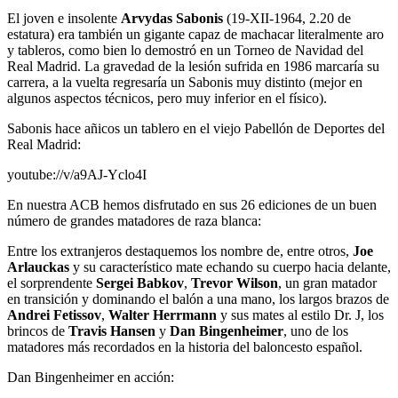
El joven e insolente
Arvydas Sabonis
(19-XII-1964, 2.20 de
estatura) era también un gigante capaz de machacar literalmente aro
y tableros, como bien lo demostró en un Torneo de Navidad del
Real Madrid. La gravedad de la lesión sufrida en 1986 marcaría su
carrera, a la vuelta regresaría un Sabonis muy distinto (mejor en
algunos aspectos técnicos, pero muy inferior en el físico).
Sabonis hace añicos un tablero en el viejo Pabellón de Deportes del
Real Madrid:
youtube://v/a9AJ-Yclo4I
En nuestra ACB hemos disfrutado en sus 26 ediciones de un buen
número de grandes matadores de raza blanca:
Entre los extranjeros destaquemos los nombre de, entre otros,
Joe
Arlauckas
y su característico mate echando su cuerpo hacia delante,
el sorprendente
Sergei Babkov
,
Trevor Wilson
, un gran matador
en transición y dominando el balón a una mano, los largos brazos de
Andrei Fetissov
,
Walter Herrmann
y sus mates al estilo Dr. J, los
brincos de
Travis Hansen
y
Dan Bingenheimer
, uno de los
matadores más recordados en la historia del baloncesto español.
Dan Bingenheimer en acción: