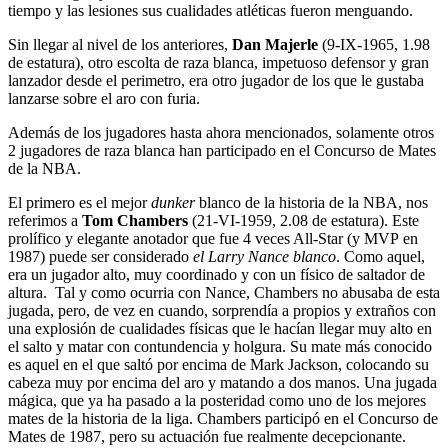
tiempo y las lesiones sus cualidades atléticas fueron menguando.
Sin llegar al nivel de los anteriores,
Dan Majerle
(9-IX-1965, 1.98
de estatura), otro escolta de raza blanca, impetuoso defensor y gran
lanzador desde el perimetro, era otro jugador de los que le gustaba
lanzarse sobre el aro con furia.
Además de los jugadores hasta ahora mencionados, solamente otros
2 jugadores de raza blanca han participado en el Concurso de Mates
de la NBA.
El primero es el mejor
dunker
blanco de la historia de la NBA, nos
referimos a
Tom Chambers
(21-VI-1959, 2.08 de estatura). Este
prolífico y elegante anotador que fue 4 veces All-Star (y MVP en
1987) puede ser considerado
el
Larry Nance blanco
. Como aquel,
era un jugador alto, muy coordinado y con un físico de saltador de
altura. Tal y como ocurria con Nance, Chambers no abusaba de esta
jugada, pero, de vez en cuando, sorprendía a propios y extraños con
una explosión de cualidades físicas que le hacían llegar muy alto en
el salto y matar con contundencia y holgura. Su mate más conocido
es aquel en el que saltó por encima de Mark Jackson, colocando su
cabeza muy por encima del aro y matando a dos manos. Una jugada
mágica, que ya ha pasado a la posteridad como uno de los mejores
mates de la historia de la liga. Chambers participó en el Concurso de
Mates de 1987, pero su actuación fue realmente decepcionante.