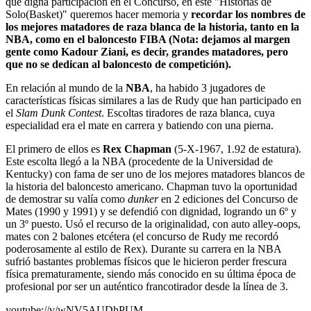
que digna participación en el Concurso, en este "Historias de
Solo(Basket)" queremos hacer memoria y
recordar los nombres de
los mejores matadores de raza blanca de la historia, tanto en la
NBA, como en el baloncesto FIBA (Nota: dejamos al margen
gente como Kadour Ziani, es decir, grandes matadores, pero
que no se dedican al baloncesto de competición).
En relación al mundo de la
NBA
, ha habido 3 jugadores de
características físicas similares a las de Rudy que han participado en
el
Slam Dunk C
ontest
. Escoltas tiradores de raza blanca, cuya
especialidad era el mate en carrera y batiendo con una pierna.
El primero de ellos es
Rex Chapman
(5-X-1967, 1.92 de estatura).
Este escolta llegó a la NBA (procedente de la Universidad de
Kentucky) con fama de ser uno de los mejores matadores blancos de
la historia del baloncesto americano. Chapman tuvo la oportunidad
de demostrar su valía como
dunker
en 2 ediciones del Concurso de
Mates (1990 y 1991) y se defendió con dignidad, logrando un 6º y
un 3º puesto. Usó el recurso de la originalidad, con auto alley-oops,
mates con 2 balones etcétera (el concurso de Rudy me recordó
poderosamente al estilo de Rex). Durante su carrera en la NBA
sufrió bastantes problemas físicos que le hicieron perder frescura
física prematuramente, siendo más conocido en su última época de
profesional por ser un auténtico francotirador desde la línea de 3.
youtube://v/wNV5AUDhPUM