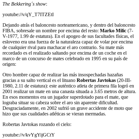
The Bekkering´s show
:
youtube://v/qY_T7ITZEtI
Dejando atrás el baloncesto norteamericano, y dentro del baloncesto
FIBA, sobresale un nombre por encima del resto:
Marko Milic
(7-
V-1977, 1.99 de estatura). En el apogeo de sus facultades físicas, el
esloveno era una fuerza de la naturaleza capaz de volar por encima
de cualquier rival para machacar el aro contrario. Su mate más
recordado es el realizado saltando por encima de un coche en el
marco de un concurso de mates celebrado en 1995 en su país de
origen:
Otro hombre capaz de realizar las más insospechadas hazañas
gracias a su salto vertical es el lituano
Robertas Javtokas
(20-III-
1980, 2.11 de estatura): este auténtico atleta de primera fila logró en
2001 realizar un mate en una canasta situada a 3.65 metros de altura.
En esos momentos era un jugador superdotado para el mate, que
lograba situar su cabeza sobre el aro sin aparente dificultad.
Desgraciadamente, en 2002 sufrió un grave accidente de moto que
hizo que sus cualidades atléticas se vieran mermadas.
Robertas Javtokas rozando el cielo:
youtube://v/kvYgYijGCtY