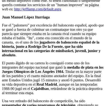
un medio deportivo como éste. Si tenéis curiosidad o simplemente
queréis contratar los servicios de un "human improver" su página
web es:
http://jefflamp.com/default.aspx
Juan Manuel López Iturriaga
Fue el "palomero" por excelencia del baloncesto español, apodo que
se ganó a fuerza de culminar un contraataque tras otro ya que
parecía que siempre estaba en la canasta rival cuando su equipo
robaba el balón. "Itu", como era conocido en el mundo de la
canasta, es el
uno de los
jugadores de baloncesto español de la
historia, junto a Rodrigo De la Fuente, que ha sido
internacional en las categorías de minibasket, juvenil, junior y
absoluto
.
El punto álgido de su carrera lo consiguió como uno de los
integrantes del equipo nacional que ganó la
medalla de plata en los
Juegos Olímpicos de Los Ángeles 1984.
Titular en la mayor parte
de los partidos y el cuarto máximo anotador del equipo. En la final
ante Estados Unidos jugó 15 minutos y anotó 6 puntos. Desarrolló
su vida deportiva en el
Real Madrid
, aunque en las temporadas
1988-90 jugó en el
Cajabilbao
, retirándose de la práctica deportiva
al terminar esta etapa.
Una vez retirado del baloncesto de competición, ha sido
presentador de varios programas de televisión
, obteniendo su