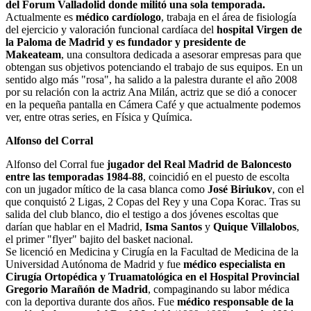
del Forum Valladolid donde militó una sola temporada.
Actualmente es
médico cardíologo
, trabaja en el área de fisiología
del ejercicio y valoración funcional cardíaca del
hospital Virgen de
la Paloma de Madrid y es fundador y presidente de
Makeateam
, una consultora dedicada a asesorar empresas para que
obtengan sus objetivos potenciando el trabajo de sus equipos. En un
sentido algo más "rosa", ha salido a la palestra durante el año 2008
por su relación con la actriz Ana Milán, actriz que se dió a conocer
en la pequeña pantalla en Cámera Café y que actualmente podemos
ver, entre otras series, en Física y Química.
Alfonso del Corral
Alfonso del Corral fue
jugador del Real Madrid de Baloncesto
entre las temporadas 1984-88
, coincidió en el puesto de escolta
con un jugador mítico de la casa blanca como
José Biriukov
, con el
que conquistó 2 Ligas, 2 Copas del Rey y una Copa Korac. Tras su
salida del club blanco, dio el testigo a dos jóvenes escoltas que
darían que hablar en el Madrid,
Isma Santos
y
Quique Villalobos
,
el primer "flyer" bajito del basket nacional.
Se licenció en Medicina y Cirugía en la Facultad de Medicina de la
Universidad Autónoma de Madrid y fue
médico especialista en
Cirugía Ortopédica y Truamatológica en el Hospital Provincial
Gregorio Marañón de Madrid
, compaginando su labor médica
con la deportiva durante dos años. Fue
médico responsable de la