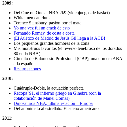
2009:
Del One on One al NBA 2k9 (videojuegos de basket)
White men can dunk
Terence Stansbury, pasión por el mate
Yo una vez fui un crack de esto
Fernando Romay, de costa a costa
¡El Atlético de Madrid de Jesús Gil llega a la ACB!
Los pequeños grandes hombres de la zona
Mis monstruos favoritos (el reverso tenebroso de los dorados
80 en la NBA)
Circuito de Baloncesto Profesional (CBP), una efímera ABA
a la española
Resurrecciones
2010:
Cuádruple-Doble, la actuación perfecta
Recopa '91, el infierno griego en Ginebra (con la
colaboración de Manel Comas)
Dinosaurios NBA, última estación – Europa
Del anonimato al estrellato. El sueño americano
2011: