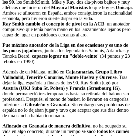
los 90
, los Smith&Smith, Mike y Ray, dos ala-pivots bajitos y muy
atléticos que hicieron del
Mayoral Maristas
lo que hoy es
Unicaja
.
Ambos se afincaron en España, ambos consiguieron la nacionalidad
española, pero tuvieron suerte dispar en la vida.
Ray Smith cambio el concepto de pivot en la ACB
, un anotador
compulsivo que tenía buena mano en los lanzamientos lejanos pero
capaz de jugar en posiciones cercanas al aro.
Fue máximo anotador de la Liga en dos ocasiones y es uno de
los pocos jugadores
, junto a los legendarios Sabonis, Arlauckas y
Tanoka Beard,
capaces lograr un "doble-veinte"
(34 puntos y 23
rebotes en 1990).
Además de en Málaga, militó en
Cajacanarias, Grupo Libro
Valladolid, Tenerife Canarias, Monte Huelva y Ourense
. Tras
dejar la liga española a finales de los 90, Ray Smith jugó por
Austria (UKJ Suba St. Polten)
y
Francia (Strasbourg IG)
,
donde permaneció tres temporadas hasta su retirada del baloncesto
profesional. Después, el mono de basket, lo llevaron en categorías
inferiores a
Gibraleón
y
Granada
. Sin embargo sus problemas de
espalda no lo dejaban jugar y tuvo que aceptar que sus días dentro
de una cancha habían terminado.
Afincado en Granada de manera definitiva
, no ha ocupado su
vida en algo concreto, durante un tiempo
se sacó todos los carnés