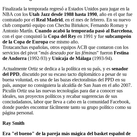
Finalizada la temporada regresó a Estados Unidos para jugar en la
NBA con los
Utah Jazz desde 1988 hasta 1990
, año en el que fue
contratado por el
Real Madrid
, en el mes de febrero. En su nuevo
club compartió equipo con Chechu Biriukov, Fernando Romay y
Antonio Martín.
Cuando acabó la temporada pasó al Barcelona
,
con el que conquistó la
Copa del Rey
en 1991 y fue
subcampeón
de la Copa de Europa
ese mismo año.
Trotacanchas españolas, otros equipos ACB que contaron con los
servicios del pivot "
más deseado por las féminas
" fueron
Festina
de Andorra
(1992-93) y
Unicaja de Málaga
(1993-94).
Actualmente Ortiz se dedica a la política en su país, y es
senador
del PPD
, discutido por su escaso tacto diplomático a pesar de su
buena voluntad, es una de las bazas electoralistas del PPD en su
país, aunque no consiguiera la alcaldía de San Juan en el año 2007.
Piculín Ortiz usa las nuevas tecnologías para dar a conocer sus
ideales, sus proyectos políticos y recabar sugerencias de sus
conciudadanos, labor que lleva a cabo en la comunidad Facebook,
donde puedes encontrar fácilmente tanto su grupo político como su
página personal.
Ray Smith
Era "el bueno" de la pareja más mágica del basket español de