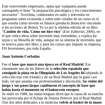
Este extrovertido empresario, opina que cualquiera puede
conseguirlo si tiene "la preparación psicológica y los conocimientos
necesarios". Novelista, colaborador en radio y televisión en
programas sobre economía y sobre todo creador de un curso en el
que enseña cómo invertir en futuros (
producto financiero vinculado
a las acciones de Bolsa
). Ya va por la séptima edición de su libro
"
Cambio de vida. Cómo me hice rico
" (
Esic Editorial, 2006
), en
el que critica ideas sobre inversión muy extendidas, y explica las
suyas y su filosofía de vida, aunque no su sistema de inversión, que
se reserva para otro libro, y para los cursos que imparte su empresa,
FH Inversiones, por toda España.
Juan Antonio Corbalán
Fue el
base que marcó una época en el Real Madrid
. Era
claramente uno de los líderes de la
selección española que
consiguió la plata en la Olimpiada de Los Angeles 84
(
dejando la
selección tras este triunfo
) y de un Real Madrid que lo ganó casi
todo, rol que asumía con profesionalidad y discreción.
Su visión del
juego y sus pases largos cambiaron el concepto de base que
había hasta el momento en el baloncesto europeo
.
Se retiró en 1988, las malas lenguas dicen que la causa de su marcha
fue provocada por el fichaje de Drazen Petrovic por el Real Madrid.
Tras dos años dedicados a la medicina
volvió al basket de la mano