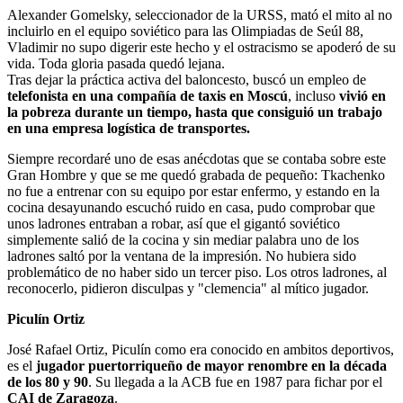
Alexander Gomelsky, seleccionador de la URSS, mató el mito al no
incluirlo en el equipo soviético para las Olimpiadas de Seúl 88,
Vladimir no supo digerir este hecho y el ostracismo se apoderó de su
vida. Toda gloria pasada quedó lejana.
Tras dejar la práctica activa del baloncesto, buscó un empleo de
telefonista en una compañía de taxis en Moscú
, incluso
vivió en
la pobreza durante un tiempo, hasta que consiguió un trabajo
en una empresa logística de transportes.
Siempre recordaré uno de esas anécdotas que se contaba sobre este
Gran Hombre y que se me quedó grabada de pequeño: Tkachenko
no fue a entrenar con su equipo por estar enfermo, y estando en la
cocina desayunando escuchó ruido en casa, pudo comprobar que
unos ladrones entraban a robar, así que el gigantó soviético
simplemente salió de la cocina y sin mediar palabra uno de los
ladrones saltó por la ventana de la impresión. No hubiera sido
problemático de no haber sido un tercer piso. Los otros ladrones, al
reconocerlo, pidieron disculpas y "clemencia" al mítico jugador.
Piculín Ortiz
José Rafael Ortiz, Piculín como era conocido en ambitos deportivos,
es el
jugador puertorriqueño de mayor renombre en la década
de los 80 y 90
. Su llegada a la ACB fue en 1987 para fichar por el
CAI de Zaragoza
.