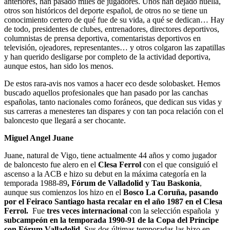
anteriores, han pasado miles de jugadores. Unos han dejado huella,
otros son históricos del deporte español, de otros no se tiene un
conocimiento certero de qué fue de su vida, a qué se dedican… Hay
de todo, presidentes de clubes, entrenadores, directores deportivos,
columnistas de prensa deportiva, comentaristas deportivos en
televisión, ojeadores, representantes… y otros colgaron las zapatillas
y han querido desligarse por completo de la actividad deportiva,
aunque estos, han sido los menos.
De estos rara-avis nos vamos a hacer eco desde solobasket. Hemos
buscado aquellos profesionales que han pasado por las canchas
españolas, tanto nacionales como foráneos, que dedican sus vidas y
sus carreras a menesteres tan dispares y con tan poca relación con el
baloncesto que llegará a ser chocante.
Miguel Angel Juane
Juane, natural de Vigo, tiene actualmente 44 años y como jugador
de baloncesto fue alero en el
Clesa Ferrol
con el que consiguió el
ascenso a la ACB e hizo su debut en la máxima categoría en la
temporada 1988-89
, Fórum de Valladolid y Tau Baskonia
,
aunque sus comienzos los hizo en el
Bosco La Coruña, pasando
por el Feiraco Santiago hasta recalar en el año 1987 en el Clesa
Ferrol.
Fue
tres veces internacional
con la selección española y
subcampeón en la temporada 1990-91 de la Copa del Príncipe
con Fórum Valladolid
. Sus dos últimas temporadas las hizo en