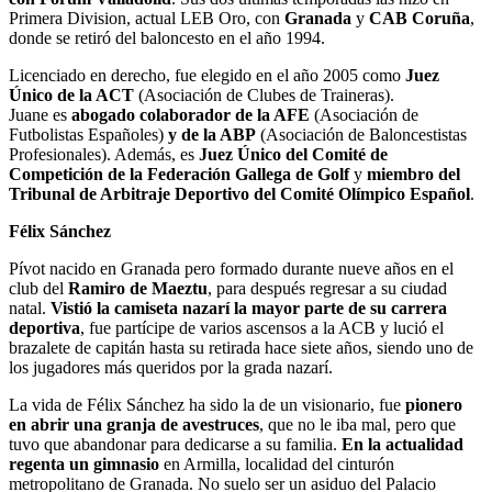
Primera Division, actual LEB Oro, con
Granada
y
CAB Coruña
,
donde se retiró del baloncesto en el año 1994.
Licenciado en derecho, fue elegido en el año 2005 como
Juez
Único de la ACT
(Asociación de Clubes de Traineras).
Juane es
abogado colaborador de la AFE
(Asociación de
Futbolistas Españoles)
y de la ABP
(Asociación de Baloncestistas
Profesionales). Además, es
Juez Único del Comité de
Competición de la Federación Gallega de Golf
y
miembro del
Tribunal de Arbitraje Deportivo del Comité Olímpico Español
.
Félix Sánchez
Pívot nacido en Granada pero formado durante nueve años en el
club del
Ramiro de Maeztu
, para después regresar a su ciudad
natal.
Vistió la camiseta nazarí la mayor parte de su carrera
deportiva
, fue partícipe de varios ascensos a la ACB y lució el
brazalete de capitán hasta su retirada hace siete años, siendo uno de
los jugadores más queridos por la grada nazarí.
La vida de Félix Sánchez ha sido la de un visionario, fue
pionero
en abrir una granja de avestruces
, que no le iba mal, pero que
tuvo que abandonar para dedicarse a su familia.
En la actualidad
regenta un gimnasio
en Armilla, localidad del cinturón
metropolitano de Granada. No suelo ser un asiduo del Palacio