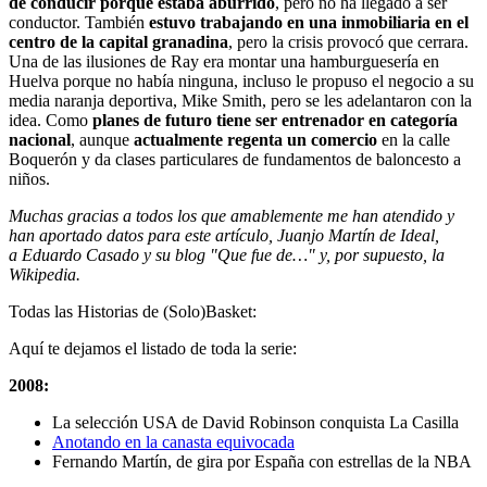
de conducir porque estaba aburrido
, pero no ha llegado a ser
conductor. También
estuvo trabajando en una inmobiliaria en el
centro de la capital granadina
, pero la crisis provocó que cerrara.
Una de las ilusiones de Ray era montar una hamburguesería en
Huelva porque no había ninguna, incluso le propuso el negocio a su
media naranja deportiva, Mike Smith, pero se les adelantaron con la
idea. Como
planes de futuro tiene ser entrenador en categoría
nacional
, aunque
actualmente regenta un comercio
en la calle
Boquerón y da clases particulares de fundamentos de baloncesto a
niños.
Muchas gracias a todos los que amablemente me han atendido y
han aportado datos para este artículo, Juanjo Martín de Ideal,
a Eduardo Casado y su blog "Que fue de…" y, por supuesto, la
Wikipedia.
Todas las Historias de (Solo)Basket:
Aquí te dejamos el listado de toda la serie:
2008:
La selección USA de David Robinson conquista La Casilla
Anotando en la canasta equivocada
Fernando Martín, de gira por España con estrellas de la NBA