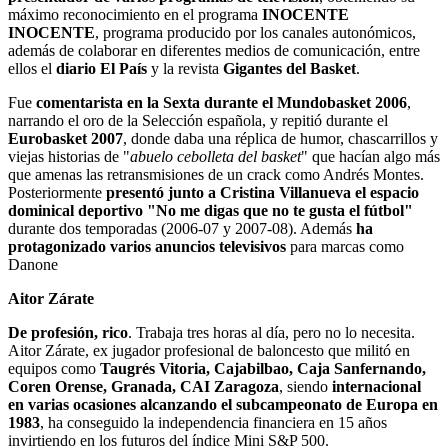
máximo reconocimiento en el programa
INOCENTE
INOCENTE
, programa producido por los canales autonómicos,
además de colaborar en diferentes medios de comunicación, entre
ellos el
diario El País
y la revista
Gigantes del Basket
.
Fue
comentarista en la Sexta durante el Mundobasket 2006
,
narrando el oro de la Selección española, y repitió durante el
Eurobasket 2007
, donde daba una réplica de humor, chascarrillos y
viejas historias de "
abuelo cebolleta del basket
" que hacían algo más
que amenas las retransmisiones de un crack como Andrés Montes.
Posteriormente
presentó junto a Cristina Villanueva el espacio
dominical deportivo "No me digas que no te gusta el fútbol"
durante dos temporadas (2006-07 y 2007-08). Además
ha
protagonizado varios anuncios televisivos
para marcas como
Danone
Aitor Zárate
De profesión, rico
. Trabaja tres horas al día, pero no lo necesita.
Aitor Zárate, ex jugador profesional de baloncesto que militó en
equipos como
Taugrés Vitoria, Cajabilbao, Caja Sanfernando,
Coren Orense, Granada, CAI Zaragoza
, siendo
internacional
en varias ocasiones alcanzando el subcampeonato de Europa en
1983
, ha conseguido la independencia financiera en 15 años
invirtiendo en los futuros del índice Mini S&P 500.