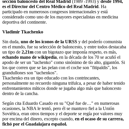
sección baloncesto del Real Madrid
(1989 -1993) y
desde 1994,
es el Director del Centro Médico del Real Madrid
. Ha
participado en numerosos congresos internacionales y está
considerado como uno de los mayores especialistas en medicina
deportiva del continente.
Vladimir Tkachenko
Sin duda,
uno de los iconos de la URSS
y del poderío comunista
en el mundo, fue su selección de baloncesto, y entre todos destacaba
un tipo de
2,21m
con un bigotazo que imponía respeto, es más,
echando mano de wikipedia
, en la década de los 70 se acuñó el
apodo de ser un "tachenko" como sinónimo de tío alto, gigantón. Si
los que corren que se las pelan con el coche son "fitipaldis", los
grandullones son "tachenkos".
Tkachenko era un tipo educado con los contrincantes,
personalmente no recuerdo ninguna trifulca, a pesar de haber tenido
enfrentamientos míticos donde se jugaba algo más que baloncesto
dentro de la cancha.
Según cita Eduardo Casado en su "Qué fue de…" en numerosas
ocasiones, la NBA le tentó, pero él se mantuvo fiel a la Unión
Soviética, eran otros tiempos y el deporte se regía por valores muy
por encima del dinero, excepto cuando,
en el ocaso de su carrera,
fichó por el Guadalajara español.