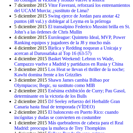
7 diciembre 2015
Vitor Faverani, reforzará los entrenamientos
del UCAM Murcia; ¿sustituto de Lima?
5 diciembre 2015
Swing ejerce de Jordan para anotar 42
puntos (48 val.) y doblegar al Leyma en la prórroga
5 diciembre 2015
El transalpino Federico Mussini brilla en St.
John’s a las órdenes de Chris Mullin
4 diciembre 2015
Euroleague: Quinteto Ideal, MVP, Power
Ranking equipos y jugadores de la J8 y mucho más
4 diciembre 2015
Bjelica y Redding noquean a Unicaja y
acercan al Darussafaka al Top 16 (63-57)
4 diciembre 2015
Basket Weekend: Lebron vs Wade,
Campazzo vuelve a Madrid y partidazos en Rusia y China
3 diciembre 2015
Los Heat se llevan el thriller de la noche;
Kawhi domina frente a los Grizzlies
3 diciembre 2015
Shawn James cambia Bilbao por
Olympiacos; Begic, su sustituto como MIB
2 diciembre 2015
Enésima exhibición de Curry; Pau Gasol,
determinante en la victoria de los Bulls
2 diciembre 2015
DJ Seeley refuerzo del Herbalife Gran
Canaria hasta final de temporada (VÍDEO)
2 diciembre 2015
El baloncesto en Puerto Rico: cuando
incógnitas y dudas se convierten en costumbre
1 diciembre 2015
Más quebraderos de cabeza para el Real
Madrid: preocupa la muñeca de Trey Thompkins