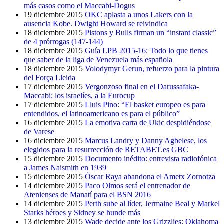
más casos como el Maccabi-Dogus
19 diciembre 2015
OKC aplasta a unos Lakers con la
ausencia Kobe. Dwight Howard se reivindica
18 diciembre 2015
Pistons y Bulls firman un “instant classic”
de 4 prórrogas (147-144)
18 diciembre 2015
Guía LPB 2015-16: Todo lo que tienes
que saber de la liga de Venezuela más española
18 diciembre 2015
Volodymyr Gerun, refuerzo para la pintura
del Força Lleida
17 diciembre 2015
Vergonzoso final en el Darussafaka-
Maccabi; los israelíes, a la Eurocup
17 diciembre 2015
Lluis Pino: “El basket europeo es para
entendidos, el latinoamericano es para el público”
16 diciembre 2015
La emotiva carta de Ukic despidiéndose
de Varese
16 diciembre 2015
Marcus Landry y Danny Agbelese, los
elegidos para la resurrección de RETABET.es GBC
15 diciembre 2015
Documento inédito: entrevista radiofónica
a James Naismith en 1939
15 diciembre 2015
Óscar Raya abandona el Ametx Zornotza
14 diciembre 2015
Paco Olmos será el entrenador de
Atenienses de Manatí para el BSN 2016
14 diciembre 2015
Perth sube al líder, Jermaine Beal y Markel
Starks héroes y Sidney se hunde más
13 diciembre 2015
Wade decide ante los Grizzlies; Oklahoma