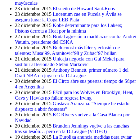
mayúsculas
23 diciembre 2015
El sueño de Howard Sant-Roos
23 diciembre 2015
Lucentum cae en Pucela y Ávila se
asegura jugar la Copa LEB Plata
22 diciembre 2015
Kobe determinante para los Lakers;
Pistons derrota a Heat por la mínima
22 diciembre 2015
Brutal agresión a martillazos contra Andrei
Vatutin, presidente del CSKA
22 diciembre 2015
Buducnost más líder y eclosión de
talentos: Musa’99, Aranitovic’98 y Zubac’97 brillan
21 diciembre 2015
Unicaja negocia con Gal Mekel para
sustituir al lesionado Stefan Markovic
21 diciembre 2015
Anthony Bennett, primer número 1 del
Draft NBA en jugar en la D-League
20 diciembre 2015
El Circo abre sus puertas: tiempo de Súper
4 en Argentina
20 diciembre 2015
Fácil para los Wolves en Brooklyn; Heat,
Cavs y Hawks no fallan; regresa Irving
20 diciembre 2015
Gustavo Aranzana: “Siempre he estado
dispuesto a abrir fronteras”
20 diciembre 2015
KC Rivers vuelve a la Casa Blanca por
Navidad
20 diciembre 2015
Brandon Jennings vuelve a las canchas
tras su lesión… pero en la D-League (VÍDEO)
19 diciembre 2015
La Euroliga anuncia medidas para evitar