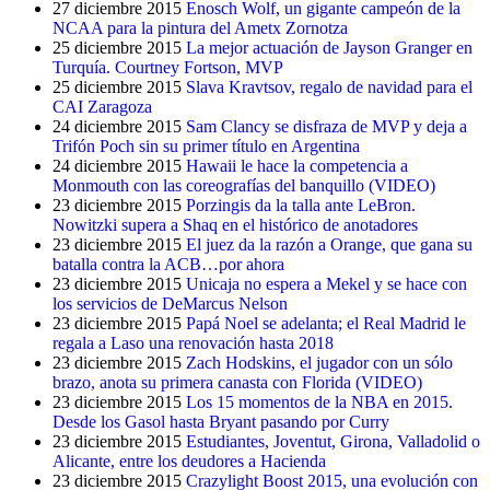
27 diciembre 2015
Enosch Wolf, un gigante campeón de la
NCAA para la pintura del Ametx Zornotza
25 diciembre 2015
La mejor actuación de Jayson Granger en
Turquía. Courtney Fortson, MVP
25 diciembre 2015
Slava Kravtsov, regalo de navidad para el
CAI Zaragoza
24 diciembre 2015
Sam Clancy se disfraza de MVP y deja a
Trifón Poch sin su primer título en Argentina
24 diciembre 2015
Hawaii le hace la competencia a
Monmouth con las coreografías del banquillo (VIDEO)
23 diciembre 2015
Porzingis da la talla ante LeBron.
Nowitzki supera a Shaq en el histórico de anotadores
23 diciembre 2015
El juez da la razón a Orange, que gana su
batalla contra la ACB…por ahora
23 diciembre 2015
Unicaja no espera a Mekel y se hace con
los servicios de DeMarcus Nelson
23 diciembre 2015
Papá Noel se adelanta; el Real Madrid le
regala a Laso una renovación hasta 2018
23 diciembre 2015
Zach Hodskins, el jugador con un sólo
brazo, anota su primera canasta con Florida (VIDEO)
23 diciembre 2015
Los 15 momentos de la NBA en 2015.
Desde los Gasol hasta Bryant pasando por Curry
23 diciembre 2015
Estudiantes, Joventut, Girona, Valladolid o
Alicante, entre los deudores a Hacienda
23 diciembre 2015
Crazylight Boost 2015, una evolución con