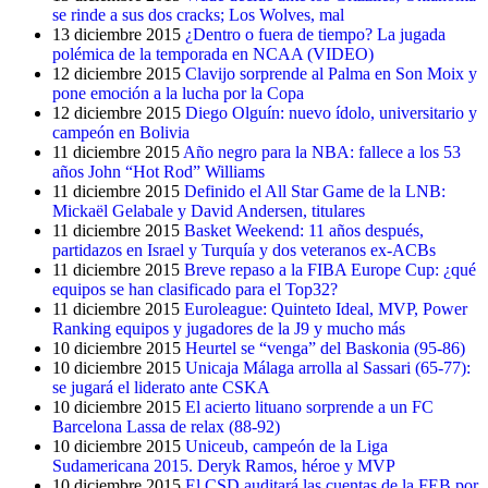
se rinde a sus dos cracks; Los Wolves, mal
13 diciembre 2015
¿Dentro o fuera de tiempo? La jugada
polémica de la temporada en NCAA (VIDEO)
12 diciembre 2015
Clavijo sorprende al Palma en Son Moix y
pone emoción a la lucha por la Copa
12 diciembre 2015
Diego Olguín: nuevo ídolo, universitario y
campeón en Bolivia
11 diciembre 2015
Año negro para la NBA: fallece a los 53
años John “Hot Rod” Williams
11 diciembre 2015
Definido el All Star Game de la LNB:
Mickaël Gelabale y David Andersen, titulares
11 diciembre 2015
Basket Weekend: 11 años después,
partidazos en Israel y Turquía y dos veteranos ex-ACBs
11 diciembre 2015
Breve repaso a la FIBA Europe Cup: ¿qué
equipos se han clasificado para el Top32?
11 diciembre 2015
Euroleague: Quinteto Ideal, MVP, Power
Ranking equipos y jugadores de la J9 y mucho más
10 diciembre 2015
Heurtel se “venga” del Baskonia (95-86)
10 diciembre 2015
Unicaja Málaga arrolla al Sassari (65-77):
se jugará el liderato ante CSKA
10 diciembre 2015
El acierto lituano sorprende a un FC
Barcelona Lassa de relax (88-92)
10 diciembre 2015
Uniceub, campeón de la Liga
Sudamericana 2015. Deryk Ramos, héroe y MVP
10 diciembre 2015
El CSD auditará las cuentas de la FEB por