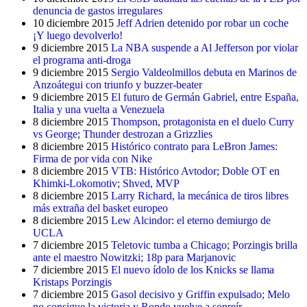
denuncia de gastos irregulares
10 diciembre 2015
Jeff Adrien detenido por robar un coche
¡Y luego devolverlo!
9 diciembre 2015
La NBA suspende a Al Jefferson por violar
el programa anti-droga
9 diciembre 2015
Sergio Valdeolmillos debuta en Marinos de
Anzoátegui con triunfo y buzzer-beater
9 diciembre 2015
El futuro de Germán Gabriel, entre España,
Italia y una vuelta a Venezuela
8 diciembre 2015
Thompson, protagonista en el duelo Curry
vs George; Thunder destrozan a Grizzlies
8 diciembre 2015
Histórico contrato para LeBron James:
Firma de por vida con Nike
8 diciembre 2015
VTB: Histórico Avtodor; Doble OT en
Khimki-Lokomotiv; Shved, MVP
8 diciembre 2015
Larry Richard, la mecánica de tiros libres
más extraña del basket europeo
8 diciembre 2015
Lew Alcindor: el eterno demiurgo de
UCLA
7 diciembre 2015
Teletovic tumba a Chicago; Porzingis brilla
ante el maestro Nowitzki; 18p para Marjanovic
7 diciembre 2015
El nuevo ídolo de los Knicks se llama
Kristaps Porzingis
7 diciembre 2015
Gasol decisivo y Griffin expulsado; Melo
no consigue la victoria y Rondo vuelve a sonreír