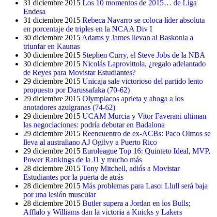
31 diciembre 2015
Los 10 momentos de 2015… de Liga
Endesa
31 diciembre 2015
Rebeca Navarro se coloca líder absoluta
en porcentaje de triples en la NCAA Div I
30 diciembre 2015
Adams y James llevan al Baskonia a
triunfar en Kaunas
30 diciembre 2015
Stephen Curry, el Steve Jobs de la NBA
30 diciembre 2015
Nicolás Laprovittola, ¿regalo adelantado
de Reyes para Movistar Estudiantes?
29 diciembre 2015
Unicaja sale victorioso del partido lento
propuesto por Darussafaka (70-62)
29 diciembre 2015
Olympiacos aprieta y ahoga a los
anotadores azulgranas (74-62)
29 diciembre 2015
UCAM Murcia y Vitor Faverani ultiman
las negociaciones: podría debutar en Badalona
29 diciembre 2015
Reencuentro de ex-ACBs: Paco Olmos se
lleva al australiano AJ Ogilvy a Puerto Rico
29 diciembre 2015
Euroleague Top 16: Quinteto Ideal, MVP,
Power Rankings de la J1 y mucho más
28 diciembre 2015
Tony Mitchell, adiós a Movistar
Estudiantes por la puerta de atrás
28 diciembre 2015
Más problemas para Laso: Llull será baja
por una lesión muscular
28 diciembre 2015
Butler supera a Jordan en los Bulls;
Afflalo y Williams dan la victoria a Knicks y Lakers