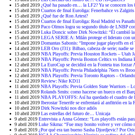
15 abril 2019
¿Qué ha pasado en… la LF2? Ya se conocen los 8 
15 abril 2019
Cuartos de final Euroliga: Fenerbahce vs Zalgiris
15 abril 2019
¿Qué fue de Ron Artest?
15 abril 2019
Cuartos de final Euroliga: Real Madrid vs Panath
15 abril 2019
Paco Olmos logra su segundo título de LNBP co
15 abril 2019
Luka Doncic sobre Dirk Nowitzki: “Él cambió 
15 abril 2019
LEGA SERIE A: Milán protege el liderato con un C
15 abril 2019
Domantas Sabonis: “Impone jugar playoffs en e
14 abril 2019
LEB Oro (J31): Bilbao, cabeza de serie; nadie se 
13 abril 2019
NBA Playoffs: Previa Houston Rockets – Utah J
13 abril 2019
NBA Playoffs: Previa Boston Celtics vs Indiana 
12 abril 2019
La EuroCup se decidirá en la Fonteta tras forzar A
12 abril 2019
NBA Playoffs: Previa Philadelphia 76ers vs Bro
12 abril 2019
NBA Playoffs: Previa Toronto Raptors – Orland
12 abril 2019
Review: Nike KD11
11 abril 2019
NBA Playoffs: Previa Golden State Warriors – L
11 abril 2019
Rolands Smits: como hacerse un hueco en el Barç
11 abril 2019
NBA PLAYOFFS: Así ha quedado el cuadro de la
10 abril 2019
Iberostar Tenerife se enfrentará al anfitrión en l
10 abril 2019
Dirk Nowitzki nos dice adiós
10 abril 2019
Las estrellas del futuro de… Unicaja
9 abril 2019
Entrevista a Anna Gómez: “Los playoffs están para 
9 abril 2019
Luke Sikma: “Fue muy bonito volver y ver cómo 
9 abril 2019
¿Por qué era tan bueno Sasha Djordjevic? Por Ori