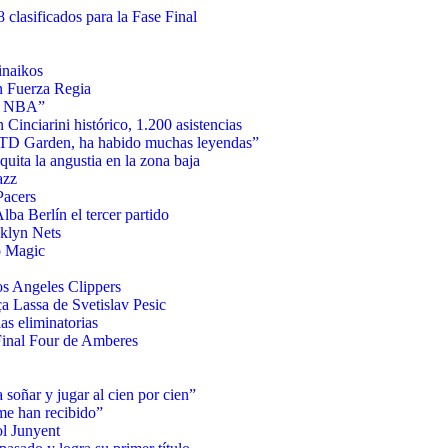
clasificados para la Fase Final
inaikos
n Fuerza Regia
la NBA”
inciarini histórico, 1.200 asistencias
l TD Garden, ha habido muchas leyendas”
quita la angustia en la zona baja
azz
Pacers
lba Berlín el tercer partido
oklyn Nets
o Magic
os Angeles Clippers
a Lassa de Svetislav Pesic
s eliminatorias
a Final Four de Amberes
soñar y jugar al cien por cien”
me han recibido”
ol Junyent