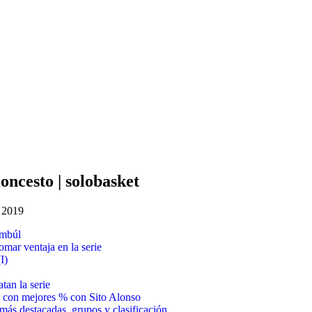
oncesto | solobasket
l 2019
ambúl
mar ventaja en la serie
I)
tan la serie
 con mejores % con Sito Alonso
ás destacadas, grupos y clasificación