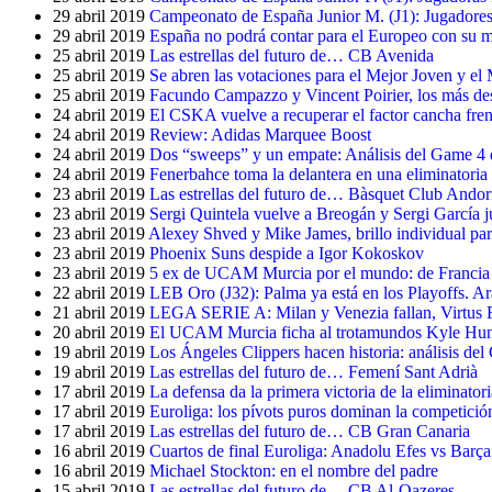
29 abril 2019
Campeonato de España Junior M. (J1): Jugadores 
29 abril 2019
España no podrá contar para el Europeo con su m
25 abril 2019
Las estrellas del futuro de… CB Avenida
25 abril 2019
Se abren las votaciones para el Mejor Joven y el
25 abril 2019
Facundo Campazzo y Vincent Poirier, los más dest
24 abril 2019
El CSKA vuelve a recuperar el factor cancha fren
24 abril 2019
Review: Adidas Marquee Boost
24 abril 2019
Dos “sweeps” y un empate: Análisis del Game 4
24 abril 2019
Fenerbahce toma la delantera en una eliminatoria
23 abril 2019
Las estrellas del futuro de… Bàsquet Club Andor
23 abril 2019
Sergi Quintela vuelve a Breogán y Sergi García 
23 abril 2019
Alexey Shved y Mike James, brillo individual par
23 abril 2019
Phoenix Suns despide a Igor Kokoskov
23 abril 2019
5 ex de UCAM Murcia por el mundo: de Francia
22 abril 2019
LEB Oro (J32): Palma ya está en los Playoffs. Ar
21 abril 2019
LEGA SERIE A: Milan y Venezia fallan, Virtus 
20 abril 2019
El UCAM Murcia ficha al trotamundos Kyle Hunt 
19 abril 2019
Los Ángeles Clippers hacen historia: análisis de
19 abril 2019
Las estrellas del futuro de… Femení Sant Adrià
17 abril 2019
La defensa da la primera victoria de la eliminator
17 abril 2019
Euroliga: los pívots puros dominan la competició
17 abril 2019
Las estrellas del futuro de… CB Gran Canaria
16 abril 2019
Cuartos de final Euroliga: Anadolu Efes vs Barça
16 abril 2019
Michael Stockton: en el nombre del padre
15 abril 2019
Las estrellas del futuro de… CB Al-Qazeres