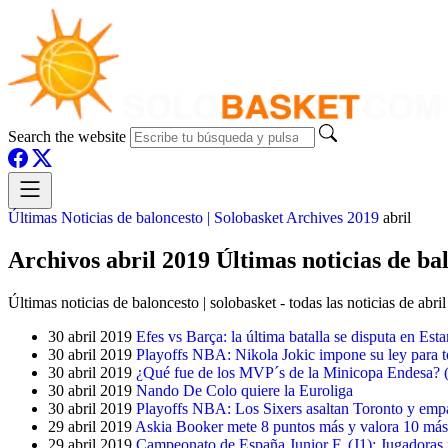
Search the website
Últimas Noticias de baloncesto | Solobasket
Archives
2019
abril
Archivos abril 2019 Últimas noticias de bal
Últimas noticias de baloncesto | solobasket - todas las noticias de abri
30 abril 2019
Efes vs Barça: la última batalla se disputa en Est
30 abril 2019
Playoffs NBA: Nikola Jokic impone su ley para to
30 abril 2019
¿Qué fue de los MVP´s de la Minicopa Endesa? (
30 abril 2019
Nando De Colo quiere la Euroliga
30 abril 2019
Playoffs NBA: Los Sixers asaltan Toronto y empa
29 abril 2019
Askia Booker mete 8 puntos más y valora 10 más
29 abril 2019
Campeonato de España Junior F. (J1): Jugadoras m