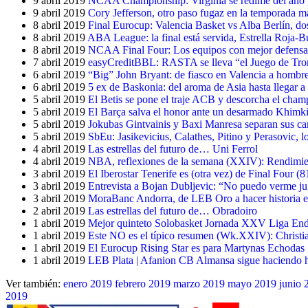
9 abril 2019
NCAA Championship: Virginia se redime del año pa
9 abril 2019
Cory Jefferson, otro paso fugaz en la temporada 
8 abril 2019
Final Eurocup: Valencia Basket vs Alba Berlín, dos
8 abril 2019
ABA League: la final está servida, Estrella Roja-
8 abril 2019
NCAA Final Four: Los equipos con mejor defensa, 
7 abril 2019
easyCreditBBL: RASTA se lleva “el Juego de Tron
6 abril 2019
“Big” John Bryant: de fiasco en Valencia a hombr
6 abril 2019
5 ex de Baskonia: del aroma de Asia hasta llegar 
5 abril 2019
El Betis se pone el traje ACB y descorcha el cham
5 abril 2019
El Barça salva el honor ante un desarmado Khimki
5 abril 2019
Jokubas Gintvainis y Baxi Manresa separan sus c
5 abril 2019
SbEu: Jasikevicius, Calathes, Pitino y Perasovic, l
4 abril 2019
Las estrellas del futuro de… Uni Ferrol
4 abril 2019
NBA, reflexiones de la semana (XXIV): Rendimien
3 abril 2019
El Iberostar Tenerife es (otra vez) de Final Four (8
3 abril 2019
Entrevista a Bojan Dubljevic: “No puedo verme jug
3 abril 2019
MoraBanc Andorra, de LEB Oro a hacer historia 
2 abril 2019
Las estrellas del futuro de… Obradoiro
1 abril 2019
Mejor quinteto Solobasket Jornada XXV Liga End
1 abril 2019
Este NO es el típico resumen (Wk.XXIV): Christ
1 abril 2019
El Eurocup Rising Star es para Martynas Echodas
1 abril 2019
LEB Plata | Afanion CB Almansa sigue haciendo h
Ver también:
enero 2019
febrero 2019
marzo 2019
mayo 2019
junio 
2019