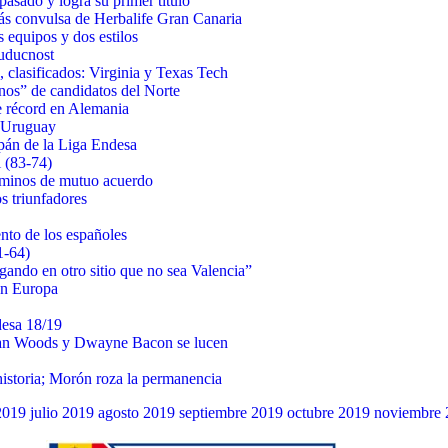
sado y logra su primer título
más convulsa de Herbalife Gran Canaria
 equipos y dos estilos
Buducnost
clasificados: Virginia y Texas Tech
os” de candidatos del Norte
e récord en Alemania
a Uruguay
pán de la Liga Endesa
 (83-74)
aminos de mutuo acuerdo
os triunfadores
to de los españoles
1-64)
ando en otro sitio que no sea Valencia”
en Europa
esa 18/19
ian Woods y Dwayne Bacon se lucen
istoria; Morón roza la permanencia
2019
julio 2019
agosto 2019
septiembre 2019
octubre 2019
noviembre 