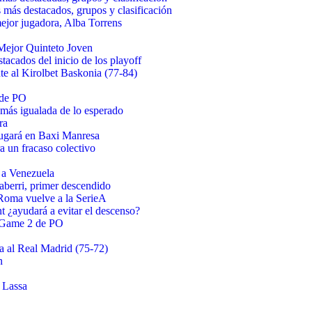
más destacados, grupos y clasificación
ejor jugadora, Alba Torrens
 Mejor Quinteto Joven
acados del inicio de los playoff
te al Kirolbet Baskonia (77-84)
 de PO
 más igualada de lo esperado
ra
jugará en Baxi Manresa
a un fracaso colectivo
 a Venezuela
aberri, primer descendido
Roma vuelve a la SerieA
¿ayudará a evitar el descenso?
l Game 2 de PO
ia al Real Madrid (75-72)
n
 Lassa