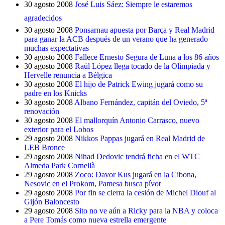
30 agosto 2008
José Luis Sáez: Siempre le estaremos
agradecidos
30 agosto 2008
Ponsarnau apuesta por Barça y Real Madrid
para ganar la ACB después de un verano que ha generado
muchas expectativas
30 agosto 2008
Fallece Ernesto Segura de Luna a los 86 años
30 agosto 2008
Raül López llega tocado de la Olimpiada y
Hervelle renuncia a Bélgica
30 agosto 2008
El hijo de Patrick Ewing jugará como su
padre en los Knicks
30 agosto 2008
Albano Fernández, capitán del Oviedo, 5ª
renovación
30 agosto 2008
El mallorquín Antonio Carrasco, nuevo
exterior para el Lobos
29 agosto 2008
Nikkos Pappas jugará en Real Madrid de
LEB Bronce
29 agosto 2008
Nihad Dedovic tendrá ficha en el WTC
Almeda Park Cornellà
29 agosto 2008
Zoco: Davor Kus jugará en la Cibona,
Nesovic en el Prokom, Pamesa busca pívot
29 agosto 2008
Por fin se cierra la cesión de Michel Diouf al
Gijón Baloncesto
29 agosto 2008
Sito no ve aún a Ricky para la NBA y coloca
a Pere Tomás como nueva estrella emergente