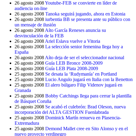
26 agosto 2008
Youtube-FEB se convierte en líder de
audiencia on-line
26 agosto 2008
Tanoka seguirá jugando, ahora en Estonia
26 agosto 2008
iurbentia BB se presenta ante su público con
un mensaje de ilusión
26 agosto 2008
Aíto García Reneses anuncia su
desvinculación de la FEB
26 agosto 2008
Ariel Eslava vuelve a Vitoria
26 agosto 2008
La selección senior femenina llega hoy a
España
26 agosto 2008
Aíto deja de ser el seleccionador nacional
26 agosto 2008
Guía LEB Bronce 2008-2009
26 agosto 2008
Guía LEB Plata 2008-2009
25 agosto 2008
Se desata la ‘Rudymanía’ en Portland
25 agosto 2008
Lucio Angulo jugará en Italia con la Benetton
25 agosto 2008
El alero búlgaro Filip Videnov jugará en
Granada
25 agosto 2008
Bobby Catchings llega para cerrar la plantilla
de Básquet Coruña
25 agosto 2008
Se acabó el culebrón: Brad Oleson, nueva
incorporación del ALTA GESTION Fuenlabrada
25 agosto 2008
Dominick Martín renueva en Plasencia-
Extremadura
25 agosto 2008
Demond Mallet cree en Sito Alonso y en el
nuevo proyecto verdinegro