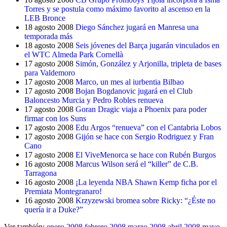
Torres y se postula como máximo favorito al ascenso en la
LEB Bronce
18 agosto 2008
Diego Sánchez jugará en Manresa una
temporada más
18 agosto 2008
Seis jóvenes del Barça jugarán vinculados en
el WTC Almeda Park Cornellà
17 agosto 2008
Simón, González y Arjonilla, tripleta de bases
para Valdemoro
17 agosto 2008
Marco, un mes al iurbentia Bilbao
17 agosto 2008
Bojan Bogdanovic jugará en el Club
Baloncesto Murcia y Pedro Robles renueva
17 agosto 2008
Goran Dragic viaja a Phoenix para poder
firmar con los Suns
17 agosto 2008
Edu Argos “renueva” con el Cantabria Lobos
17 agosto 2008
Gijón se hace con Sergio Rodriguez y Fran
Cano
17 agosto 2008
El ViveMenorca se hace con Rubén Burgos
16 agosto 2008
Marcus Wilson será el “killer” de C.B.
Tarragona
16 agosto 2008
¡La leyenda NBA Shawn Kemp ficha por el
Premiata Montegranaro!
16 agosto 2008
Krzyzewski bromea sobre Ricky: “¿Éste no
quería ir a Duke?”
Ver también:
enero 2008
febrero 2008
marzo 2008
abril 2008
mayo