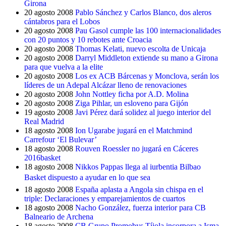
Girona
20 agosto 2008
Pablo Sánchez y Carlos Blanco, dos aleros
cántabros para el Lobos
20 agosto 2008
Pau Gasol cumple las 100 internacionalidades
con 20 puntos y 10 rebotes ante Croacia
20 agosto 2008
Thomas Kelati, nuevo escolta de Unicaja
20 agosto 2008
Darryl Middleton extiende su mano a Girona
para que vuelva a la elite
20 agosto 2008
Los ex ACB Bárcenas y Monclova, serán los
líderes de un Adepal Alcázar lleno de renovaciones
20 agosto 2008
John Nottley ficha por A.D. Molina
20 agosto 2008
Ziga Pihlar, un esloveno para Gijón
19 agosto 2008
Javi Pérez dará solidez al juego interior del
Real Madrid
18 agosto 2008
Ion Ugarabe jugará en el Matchmind
Carrefour ‘El Bulevar’
18 agosto 2008
Rouven Roessler no jugará en Cáceres
2016basket
18 agosto 2008
Nikkos Pappas llega al iurbentia Bilbao
Basket dispuesto a ayudar en lo que sea
18 agosto 2008
España aplasta a Angola sin chispa en el
triple: Declaraciones y emparejamientos de cuartos
18 agosto 2008
Nacho González, fuerza interior para CB
Balneario de Archena
18 agosto 2008
CB Grupo Promobys Tíjola incorpora a Isma