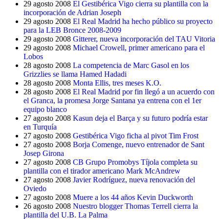
29 agosto 2008
El Gestibérica Vigo cierra su plantilla con la
incorporación de Adrian Joseph
29 agosto 2008
El Real Madrid ha hecho público su proyecto
para la LEB Bronce 2008-2009
29 agosto 2008
Gitterer, nueva incorporación del TAU Vitoria
29 agosto 2008
Michael Crowell, primer americano para el
Lobos
28 agosto 2008
La competencia de Marc Gasol en los
Grizzlies se llama Hamed Hadadi
28 agosto 2008
Monta Ellis, tres meses K.O.
28 agosto 2008
El Real Madrid por fin llegó a un acuerdo con
el Granca, la promesa Jorge Santana ya entrena con el 1er
equipo blanco
27 agosto 2008
Kasun deja el Barça y su futuro podría estar
en Turquía
27 agosto 2008
Gestibérica Vigo ficha al pivot Tim Frost
27 agosto 2008
Borja Comenge, nuevo entrenador de Sant
Josep Girona
27 agosto 2008
CB Grupo Promobys Tíjola completa su
plantilla con el tirador americano Mark McAndrew
27 agosto 2008
Javier Rodríguez, nueva renovación del
Oviedo
27 agosto 2008
Muere a los 44 años Kevin Duckworth
26 agosto 2008
Nuestro blogger Thomas Terrell cierra la
plantilla del U.B. La Palma