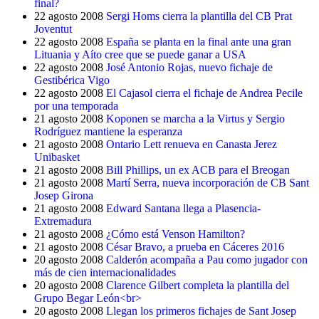
final?
22 agosto 2008
Sergi Homs cierra la plantilla del CB Prat
Joventut
22 agosto 2008
España se planta en la final ante una gran
Lituania y Aíto cree que se puede ganar a USA
22 agosto 2008
José Antonio Rojas, nuevo fichaje de
Gestibérica Vigo
22 agosto 2008
El Cajasol cierra el fichaje de Andrea Pecile
por una temporada
21 agosto 2008
Koponen se marcha a la Virtus y Sergio
Rodríguez mantiene la esperanza
21 agosto 2008
Ontario Lett renueva en Canasta Jerez
Unibasket
21 agosto 2008
Bill Phillips, un ex ACB para el Breogan
21 agosto 2008
Martí Serra, nueva incorporación de CB Sant
Josep Girona
21 agosto 2008
Edward Santana llega a Plasencia-
Extremadura
21 agosto 2008
¿Cómo está Venson Hamilton?
21 agosto 2008
César Bravo, a prueba en Cáceres 2016
20 agosto 2008
Calderón acompaña a Pau como jugador con
más de cien internacionalidades
20 agosto 2008
Clarence Gilbert completa la plantilla del
Grupo Begar León<br>
20 agosto 2008
Llegan los primeros fichajes de Sant Josep