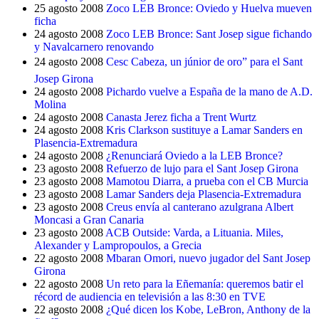
25 agosto 2008
Zoco LEB Bronce: Oviedo y Huelva mueven
ficha
24 agosto 2008
Zoco LEB Bronce: Sant Josep sigue fichando
y Navalcarnero renovando
24 agosto 2008
Cesc Cabeza, un júnior de oro” para el Sant
Josep Girona
24 agosto 2008
Pichardo vuelve a España de la mano de A.D.
Molina
24 agosto 2008
Canasta Jerez ficha a Trent Wurtz
24 agosto 2008
Kris Clarkson sustituye a Lamar Sanders en
Plasencia-Extremadura
24 agosto 2008
¿Renunciará Oviedo a la LEB Bronce?
23 agosto 2008
Refuerzo de lujo para el Sant Josep Girona
23 agosto 2008
Mamotou Diarra, a prueba con el CB Murcia
23 agosto 2008
Lamar Sanders deja Plasencia-Extremadura
23 agosto 2008
Creus envía al canterano azulgrana Albert
Moncasi a Gran Canaria
23 agosto 2008
ACB Outside: Varda, a Lituania. Miles,
Alexander y Lampropoulos, a Grecia
22 agosto 2008
Mbaran Omori, nuevo jugador del Sant Josep
Girona
22 agosto 2008
Un reto para la Eñemanía: queremos batir el
récord de audiencia en televisión a las 8:30 en TVE
22 agosto 2008
¿Qué dicen los Kobe, LeBron, Anthony de la