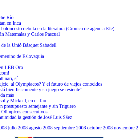
che Río
tan en Inca
 baloncesto debuta en la literatura (Cronica de agencia Efe)
ván Matemalas y Carlos Pascual
 de la Unió Básquet Sabadell
Femenino de Eslovaquia
d en LEB Oro
.com!
linari, sí
cic, al Olympiacos? Y el futuro de viejos conocidos
á bien fisicamente y su juego se resiente”
ada más
ol y Mickeal, en el Tau
 presupuesto semejante y sin Triguero
s Olímpicos consecutivos
imidad la gestión de José Luis Sáez
008
julio 2008
agosto 2008
septiembre 2008
octubre 2008
noviembre 