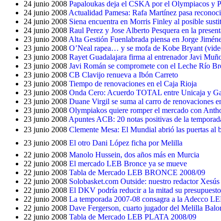
24 junio 2008
Papaloukas deja el CSKA por el Olympiacos y Pl
24 junio 2008
Actualidad Pamesa: Rafa Martínez pasa reconoc
24 junio 2008
Siena encuentra en Morris Finley al posible susti
24 junio 2008
Raul Perez y Jose Alberto Pesquera en la present
23 junio 2008
Alta Gestión Fuenlabrada piensa en Jorge Jimén
23 junio 2008
O’Neal rapea… y se mofa de Kobe Bryant (video
23 junio 2008
Rayet Guadalajara firma al entrenador Javi Mu
23 junio 2008
Javi Román se compromete con el Leche Río B
23 junio 2008
CB Clavijo renueva a Ibón Carreto
23 junio 2008
Tiempo de renovaciones en el Caja Rioja
23 junio 2008
Onda Cero: Acuerdo TOTAL entre Unicaja y Gar
23 junio 2008
Duane Virgil se suma al carro de renovaciones 
23 junio 2008
Olympiakos quiere romper el mercado con Anth
23 junio 2008
Apuntes ACB: 20 notas positivas de la tempora
23 junio 2008
Clemente Mesa: El Mundial abrió las puertas al b
23 junio 2008
El otro Dani López ficha por Melilla
22 junio 2008
Manolo Hussein, dos años más en Murcia
22 junio 2008
El mercado LEB Bronce ya se mueve
22 junio 2008
Tabla de Mercado LEB BRONCE 2008/09
22 junio 2008
Solobasket.com Outside: nuestro redactor Xesú
22 junio 2008
El DKV podría reducir a la mitad su presupuest
22 junio 2008
La temporada 2007-08 consagra a la Adecco LEB 
22 junio 2008
Dave Fergerson, cuarto jugador del Melilla Balo
22 junio 2008
Tabla de Mercado LEB PLATA 2008/09