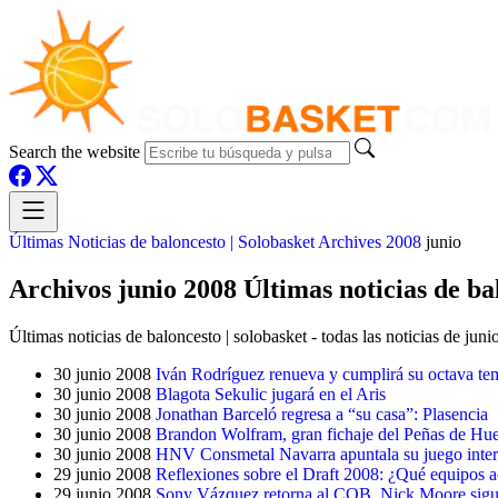
Search the website
Últimas Noticias de baloncesto | Solobasket
Archives
2008
junio
Archivos junio 2008 Últimas noticias de bal
Últimas noticias de baloncesto | solobasket - todas las noticias de jun
30 junio 2008
Iván Rodríguez renueva y cumplirá su octava tem
30 junio 2008
Blagota Sekulic jugará en el Aris
30 junio 2008
Jonathan Barceló regresa a “su casa”: Plasencia
30 junio 2008
Brandon Wolfram, gran fichaje del Peñas de Hu
30 junio 2008
HNV Consmetal Navarra apuntala su juego inter
29 junio 2008
Reflexiones sobre el Draft 2008: ¿Qué equipos a
29 junio 2008
Sony Vázquez retorna al COB. Nick Moore sig