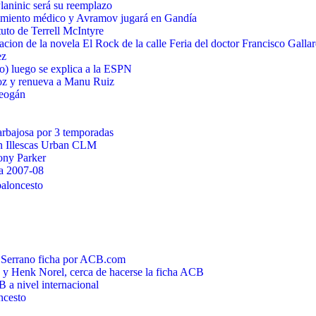
aninic será su reemplazo
imiento médico y Avramov jugará en Gandía
tuto de Terrell McIntyre
acion de la novela El Rock de la calle Feria del doctor Francisco Galla
ez
) luego se explica a la ESPN
ñoz y renueva a Manu Ruiz
reogán
bajosa por 3 temporadas
en Illescas Urban CLM
ony Parker
da 2007-08
aloncesto
s Serrano ficha por ACB.com
o y Henk Norel, cerca de hacerse la ficha ACB
a nivel internacional
ncesto