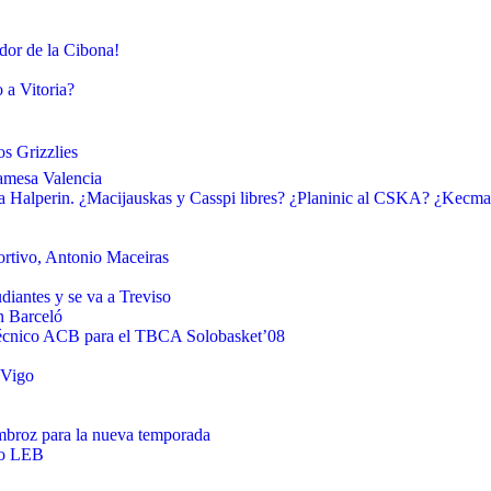
dor de la Cibona!
 a Vitoria?
s Grizzlies
Pamesa Valencia
a Halperin. ¿Macijauskas y Casspi libres? ¿Planinic al CSKA? ¿Kecm
ortivo, Antonio Maceiras
iantes y se va a Treviso
n Barceló
 técnico ACB para el TBCA Solobasket’08
 Vigo
Ambroz para la nueva temporada
to LEB