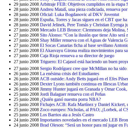
29 junio 2008
Arbitraje FEB: Objetivos cumplidos en la etapa 
28 junio 2008
Andreu Matalí, una pieza codiciada, renueva por
28 junio 2008
Oficial: Luka Bogdanovic al DKV Joventut
28 junio 2008
Espuña, Torres y Jacas siguen en el CBT que ha
28 junio 2008
David Jelinek, Pere Tomàs y Christian Eyenga 
27 junio 2008
Mercado LEB Bronce: Clemmons deja Molina, Sá
27 junio 2008
Sito Alonso: “Con la ilusión que tiene Aito será m
27 junio 2008
Shay Miller renueva con el Aguas de Valencia G
27 junio 2008
El Socas Canarias ficha al base sevillano Anton
27 junio 2008
El Akasvayu Girona realiza movimientos para sal
27 junio 2008
Caja Rioja renueva a su director de juego
27 junio 2008
Triguero: El Cajasol está haciendo un buen proye
27 junio 2008
Sergio Rodríguez cree que McMillan no ha sido 
26 junio 2008
La enésima crisis del Estudiantes
26 junio 2008
ACB outside: Andy Betts jugará en el Efes Pilse
26 junio 2008
Dexter Lyons también continua en Illescas Ur
26 junio 2008
Jimmy Hunter jugará en Granada y Omar Cook,
25 junio 2008
Jordi Balaguer renueva con el Peñas
25 junio 2008
¿Quién ganó nuestra porra NBA?
25 junio 2008
Fichajes ACB: Rafa Martínez y Daniel Kickert,
25 junio 2008
Zoco europeo: Nicholas, al PAO; ¿Lorbek, al C
25 junio 2008
Los Barrios ata a Jesús Castro
24 junio 2008
Importantes novedades en el mercado LEB Bron
24 junio 2008
Brad Oleson: “Será un honor para mí jugar en F