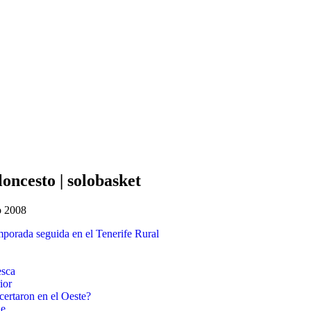
oncesto | solobasket
io 2008
porada seguida en el Tenerife Rural
esca
ior
certaron en el Oeste?
ue