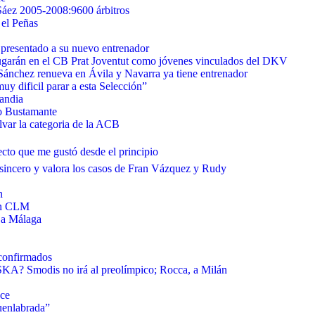
Sáez 2005-2008:9600 árbitros
 el Peñas
 presentado a su nuevo entrenador
jugarán en el CB Prat Joventut como jóvenes vinculados del DKV
nchez renueva en Ávila y Navarra ya tiene entrenador
uy dificil parar a esta Selección”
andia
io Bustamante
var la categoria de la ACB
cto que me gustó desde el principio
sincero y valora los casos de Fran Vázquez y Rudy
n
ban CLM
 a Málaga
 confirmados
SKA? Smodis no irá al preolímpico; Rocca, a Milán
ce
uenlabrada”