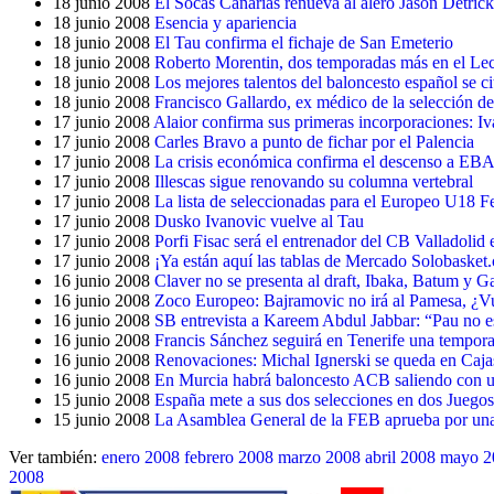
18 junio 2008
El Socas Canarias renueva al alero Jason Detrick
18 junio 2008
Esencia y apariencia
18 junio 2008
El Tau confirma el fichaje de San Emeterio
18 junio 2008
Roberto Morentin, dos temporadas más en el Le
18 junio 2008
Los mejores talentos del baloncesto español se ci
18 junio 2008
Francisco Gallardo, ex médico de la selección de
17 junio 2008
Alaior confirma sus primeras incorporaciones: I
17 junio 2008
Carles Bravo a punto de fichar por el Palencia
17 junio 2008
La crisis económica confirma el descenso a EBA
17 junio 2008
Illescas sigue renovando su columna vertebral
17 junio 2008
La lista de seleccionadas para el Europeo U18 
17 junio 2008
Dusko Ivanovic vuelve al Tau
17 junio 2008
Porfi Fisac será el entrenador del CB Valladoli
17 junio 2008
¡Ya están aquí las tablas de Mercado Solobasket
16 junio 2008
Claver no se presenta al draft, Ibaka, Batum y Gal
16 junio 2008
Zoco Europeo: Bajramovic no irá al Pamesa, ¿Vuj
16 junio 2008
SB entrevista a Kareem Abdul Jabbar: “Pau no est
16 junio 2008
Francis Sánchez seguirá en Tenerife una tempor
16 junio 2008
Renovaciones: Michal Ignerski se queda en Cajas
16 junio 2008
En Murcia habrá baloncesto ACB saliendo con un
15 junio 2008
España mete a sus dos selecciones en dos Juego
15 junio 2008
La Asamblea General de la FEB aprueba por unan
Ver también:
enero 2008
febrero 2008
marzo 2008
abril 2008
mayo 2
2008