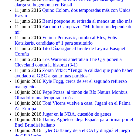
alarga su hegemonía en Brasil
11 junio 2016
Quino Colom, dos temporadas más con Unics
Kazan
11 junio 2016
Berni pospone su retirada al menos un año más
11 junio 2016
Facundo Campazzo: “Mi futuro no depende de
mí”
11 junio 2016
Velimir Perasovic, rumbo al Efes; Fotis
Katsikaris, candidato nº 1 para sustituirlo
11 junio 2016
Tito Díaz sigue al frente de Leyma Basquet
Coruña
11 junio 2016
Los Warriors ametrallan The Q y ponen a
Cleveland contra la historia (3-1)
11 junio 2016
Zoran Vrkic: “Tengo la calidad que pudo haber
ayudado al GBC a ganar más partidos”
10 junio 2016
Kyle Fogg, cerca de ser el segundo refuerzo
malagueño
10 junio 2016
Pepe Pozas, al timón de Río Natura Monbus
Obradoiro una temporada más
10 junio 2016
Toni Vicens vuelve a casa. Jugará en el Palma
Air Europa
10 junio 2016
Jugar en la NBA, cuestión de genes
10 junio 2016
Danny Agbelese deja España para firmar por el
Enel Brindisi italiano
10 junio 2016
Tyler Gaffaney deja el CAI y dirigirá el juego
de CB Morón