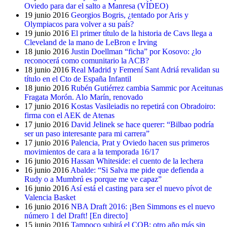
Oviedo para dar el salto a Manresa (VÍDEO)
19 junio 2016
Georgios Bogris, ¿tentado por Aris y
Olympiacos para volver a su país?
19 junio 2016
El primer título de la historia de Cavs llega a
Cleveland de la mano de LeBron e Irving
18 junio 2016
Justin Doellman “ficha” por Kosovo: ¿lo
reconocerá como comunitario la ACB?
18 junio 2016
Real Madrid y Femení Sant Adriá revalidan su
título en el Cto de España Infantil
18 junio 2016
Rubén Gutiérrez cambia Sammic por Aceitunas
Fragata Morón. Alo Marín, renovado
17 junio 2016
Kostas Vasileiadis no repetirá con Obradoiro:
firma con el AEK de Atenas
17 junio 2016
David Jelinek se hace querer: “Bilbao podría
ser un paso interesante para mi carrera”
17 junio 2016
Palencia, Prat y Oviedo hacen sus primeros
movimientos de cara a la temporada 16/17
16 junio 2016
Hassan Whiteside: el cuento de la lechera
16 junio 2016
Abalde: “Si Salva me pide que defienda a
Rudy o a Mumbrú es porque me ve capaz”
16 junio 2016
Así está el casting para ser el nuevo pívot de
Valencia Basket
16 junio 2016
NBA Draft 2016: ¡Ben Simmons es el nuevo
número 1 del Draft! [En directo]
15 junio 2016
Tampoco subirá el COB; otro año más sin