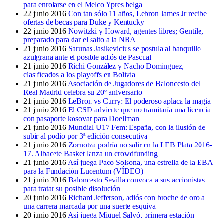
para enrolarse en el Melco Ypres belga
22 junio 2016
Con tan sólo 11 años, Lebron James Jr recibe
ofertas de becas para Duke y Kentucky
22 junio 2016
Nowitzki y Howard, agentes libres; Gentile,
preparado para dar el salto a la NBA
21 junio 2016
Sarunas Jasikevicius se postula al banquillo
azulgrana ante el posible adiós de Pascual
21 junio 2016
Richi González y Nacho Domínguez,
clasificados a los playoffs en Bolivia
21 junio 2016
Asociación de Jugadores de Baloncesto del
Real Madrid celebra su 20º aniversario
21 junio 2016
LeBron vs Curry: El poderoso aplaca la magia
21 junio 2016
El CSD advierte que no tramitaría una licencia
con pasaporte kosovar para Doellman
21 junio 2016
Mundial U17 Fem: España, con la ilusión de
subir al podio por 3ª edición consecutiva
21 junio 2016
Zornotza podría no salir en la LEB Plata 2016-
17. Albacete Basket lanza un crowdfunding
21 junio 2016
Así juega Paco Solsona, una estrella de la EBA
para la Fundación Lucentum (VÍDEO)
21 junio 2016
Baloncesto Sevilla convoca a sus accionistas
para tratar su posible disolución
20 junio 2016
Richard Jefferson, adiós con broche de oro a
una carrera marcada por una suerte esquiva
20 junio 2016
Así juega Miquel Salvó, primera estación