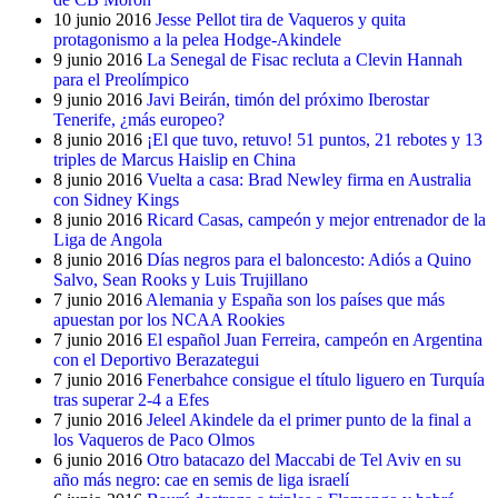
10 junio 2016
Jesse Pellot tira de Vaqueros y quita
protagonismo a la pelea Hodge-Akindele
9 junio 2016
La Senegal de Fisac recluta a Clevin Hannah
para el Preolímpico
9 junio 2016
Javi Beirán, timón del próximo Iberostar
Tenerife, ¿más europeo?
8 junio 2016
¡El que tuvo, retuvo! 51 puntos, 21 rebotes y 13
triples de Marcus Haislip en China
8 junio 2016
Vuelta a casa: Brad Newley firma en Australia
con Sidney Kings
8 junio 2016
Ricard Casas, campeón y mejor entrenador de la
Liga de Angola
8 junio 2016
Días negros para el baloncesto: Adiós a Quino
Salvo, Sean Rooks y Luis Trujillano
7 junio 2016
Alemania y España son los países que más
apuestan por los NCAA Rookies
7 junio 2016
El español Juan Ferreira, campeón en Argentina
con el Deportivo Berazategui
7 junio 2016
Fenerbahce consigue el título liguero en Turquía
tras superar 2-4 a Efes
7 junio 2016
Jeleel Akindele da el primer punto de la final a
los Vaqueros de Paco Olmos
6 junio 2016
Otro batacazo del Maccabi de Tel Aviv en su
año más negro: cae en semis de liga israelí