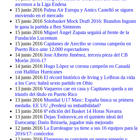
ascensos a la Liga Endesa
15 junio 2016
Palma Air Europa y Amics Castelló se siguen
moviendo en el mercado
15 junio 2016
Solobasket Mock Draft 2016: Brandon Ingram
le gana la partida a Ben Simmons
15 junio 2016
Miguel Ángel Zapata seguirá al frente de la
Fundación Lucentum
15 junio 2016
Capitanes de Arecibo se corona campeón en
Puerto Rico ante 12.000 espectadores
14 junio 2016
Jose Alberto Jiménez, tercera pieza del CB
Morón 2016-17
14 junio 2016
Hugo López se corona campeón en Canadá
con Hallifax Hurricanes
14 junio 2016
El récord histórico de Irving y LeBron da vida
a los Cavs; habrá sexto partido en Ohio
13 junio 2016
Vaqueros cae en casa y Capitanes queda a un
triunfo del título en Puerto Rico
13 junio 2016
Mundial U17 Masc: España busca su primera
medalla. EE UU ¿Perderá su imbatibilidad?
13 junio 2016
6ª edición del Basket 14 Horas Navarra
13 junio 2016
Dejan Todorovic,en el quinteto ideal del
Eurocamp; Dario Brizuela, jugador más mejorado
12 junio 2016
La Euroleague ya tiene a sus 16 equipos para la
2016/17: conócelos
12 junio 2016
Flamengo se convierte en pentacampeón y