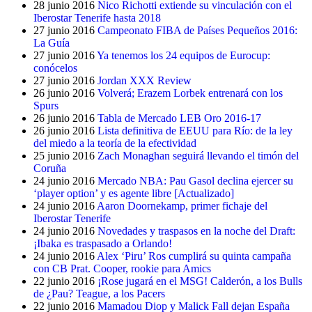
28 junio 2016
Nico Richotti extiende su vinculación con el
Iberostar Tenerife hasta 2018
27 junio 2016
Campeonato FIBA de Países Pequeños 2016:
La Guía
27 junio 2016
Ya tenemos los 24 equipos de Eurocup:
conócelos
27 junio 2016
Jordan XXX Review
26 junio 2016
Volverá; Erazem Lorbek entrenará con los
Spurs
26 junio 2016
Tabla de Mercado LEB Oro 2016-17
26 junio 2016
Lista definitiva de EEUU para Río: de la ley
del miedo a la teoría de la efectividad
25 junio 2016
Zach Monaghan seguirá llevando el timón del
Coruña
24 junio 2016
Mercado NBA: Pau Gasol declina ejercer su
‘player option’ y es agente libre [Actualizado]
24 junio 2016
Aaron Doornekamp, primer fichaje del
Iberostar Tenerife
24 junio 2016
Novedades y traspasos en la noche del Draft:
¡Ibaka es traspasado a Orlando!
24 junio 2016
Alex ‘Piru’ Ros cumplirá su quinta campaña
con CB Prat. Cooper, rookie para Amics
22 junio 2016
¡Rose jugará en el MSG! Calderón, a los Bulls
de ¿Pau? Teague, a los Pacers
22 junio 2016
Mamadou Diop y Malick Fall dejan España