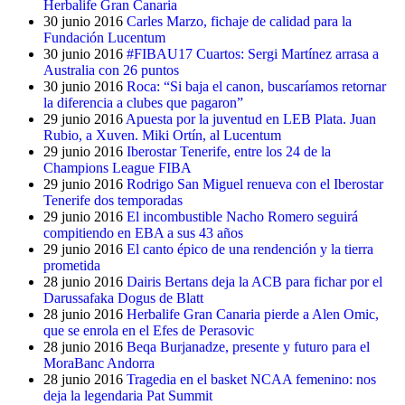
Herbalife Gran Canaria
30 junio 2016
Carles Marzo, fichaje de calidad para la
Fundación Lucentum
30 junio 2016
#FIBAU17 Cuartos: Sergi Martínez arrasa a
Australia con 26 puntos
30 junio 2016
Roca: “Si baja el canon, buscaríamos retornar
la diferencia a clubes que pagaron”
29 junio 2016
Apuesta por la juventud en LEB Plata. Juan
Rubio, a Xuven. Miki Ortín, al Lucentum
29 junio 2016
Iberostar Tenerife, entre los 24 de la
Champions League FIBA
29 junio 2016
Rodrigo San Miguel renueva con el Iberostar
Tenerife dos temporadas
29 junio 2016
El incombustible Nacho Romero seguirá
compitiendo en EBA a sus 43 años
29 junio 2016
El canto épico de una rendención y la tierra
prometida
28 junio 2016
Dairis Bertans deja la ACB para fichar por el
Darussafaka Dogus de Blatt
28 junio 2016
Herbalife Gran Canaria pierde a Alen Omic,
que se enrola en el Efes de Perasovic
28 junio 2016
Beqa Burjanadze, presente y futuro para el
MoraBanc Andorra
28 junio 2016
Tragedia en el basket NCAA femenino: nos
deja la legendaria Pat Summit