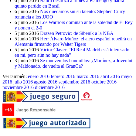
6 junio 2016
Baurú destroza a triples a Flamengo y habrá
quinto partido en Brasil
6 junio 2016
Nos quedamos sin su talento: Stephen Curry
renuncia a los JJOO
6 junio 2016
Los Warriors dominan ante la soledad de El Rey
y ponen el 2-0
5 junio 2016
Drazen Petrovic: de Sibenik a la NBA
5 junio 2016
Herr Álvaro Muñoz: el alero español repetirá en
Alemania firmando por Walter Tigers
5 junio 2016
Víctor Claver: “El Real Madrid está interesado
en mi, pero aún no hay nada”
3 junio 2016
Se mueven los banquillos: ¿Martínez, a Joventut
y Maldonado, de vuelta al GranCa?
Ver también:
enero 2016
febrero 2016
marzo 2016
abril 2016
mayo
2016
julio 2016
agosto 2016
septiembre 2016
octubre 2016
noviembre 2016
diciembre 2016