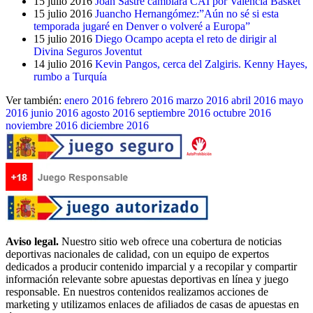
15 julio 2016
Joan Sastre cambiará CAI por Valencia Basket
15 julio 2016
Juancho Hernangómez:”Aún no sé si esta
temporada jugaré en Denver o volveré a Europa”
15 julio 2016
Diego Ocampo acepta el reto de dirigir al
Divina Seguros Joventut
14 julio 2016
Kevin Pangos, cerca del Zalgiris. Kenny Hayes,
rumbo a Turquía
Ver también:
enero 2016
febrero 2016
marzo 2016
abril 2016
mayo
2016
junio 2016
agosto 2016
septiembre 2016
octubre 2016
noviembre 2016
diciembre 2016
Aviso legal.
Nuestro sitio web ofrece una cobertura de noticias
deportivas nacionales de calidad, con un equipo de expertos
dedicados a producir contenido imparcial y a recopilar y compartir
información relevante sobre apuestas deportivas en línea y juego
responsable. En nuestros contenidos realizamos acciones de
marketing y utilizamos enlaces de afiliados de casas de apuestas en