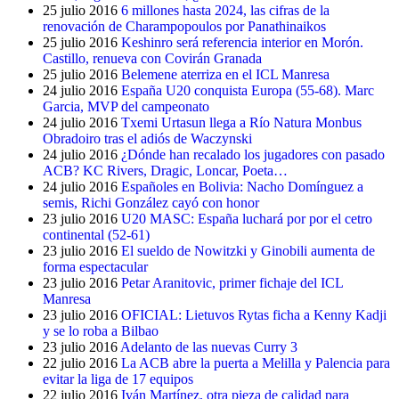
25 julio 2016
6 millones hasta 2024, las cifras de la
renovación de Charampopoulos por Panathinaikos
25 julio 2016
Keshinro será referencia interior en Morón.
Castillo, renueva con Covirán Granada
25 julio 2016
Belemene aterriza en el ICL Manresa
24 julio 2016
España U20 conquista Europa (55-68). Marc
Garcia, MVP del campeonato
24 julio 2016
Txemi Urtasun llega a Río Natura Monbus
Obradoiro tras el adiós de Waczynski
24 julio 2016
¿Dónde han recalado los jugadores con pasado
ACB? KC Rivers, Dragic, Loncar, Poeta…
24 julio 2016
Españoles en Bolivia: Nacho Domínguez a
semis, Richi González cayó con honor
23 julio 2016
U20 MASC: España luchará por por el cetro
continental (52-61)
23 julio 2016
El sueldo de Nowitzki y Ginobili aumenta de
forma espectacular
23 julio 2016
Petar Aranitovic, primer fichaje del ICL
Manresa
23 julio 2016
OFICIAL: Lietuvos Rytas ficha a Kenny Kadji
y se lo roba a Bilbao
23 julio 2016
Adelanto de las nuevas Curry 3
22 julio 2016
La ACB abre la puerta a Melilla y Palencia para
evitar la liga de 17 equipos
22 julio 2016
Iván Martínez, otra pieza de calidad para