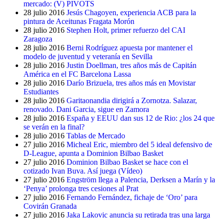
mercado: (V) PIVOTS
28 julio 2016
Jesús Chagoyen, experiencia ACB para la
pintura de Aceitunas Fragata Morón
28 julio 2016
Stephen Holt, primer refuerzo del CAI
Zaragoza
28 julio 2016
Berni Rodríguez apuesta por mantener el
modelo de juventud y veteranía en Sevilla
28 julio 2016
Justin Doellman, tres años más de Capitán
América en el FC Barcelona Lassa
28 julio 2016
Darío Brizuela, tres años más en Movistar
Estudiantes
28 julio 2016
Garitaonandia dirigirá a Zornotza. Salazar,
renovado. Dani Garcia, sigue en Zamora
28 julio 2016
España y EEUU dan sus 12 de Rio: ¿los 24 que
se verán en la final?
28 julio 2016
Tablas de Mercado
27 julio 2016
Micheal Eric, miembro del 5 ideal defensivo de
D-League, apunta a Dominion Bilbao Basket
27 julio 2016
Dominion Bilbao Basket se hace con el
cotizado Ivan Buva. Así juega (Vídeo)
27 julio 2016
Engström llega a Palencia, Derksen a Marín y la
‘Penya’ prolonga tres cesiones al Prat
27 julio 2016
Fernando Fernández, fichaje de ‘Oro’ para
Covirán Granada
27 julio 2016
Jaka Lakovic anuncia su retirada tras una larga