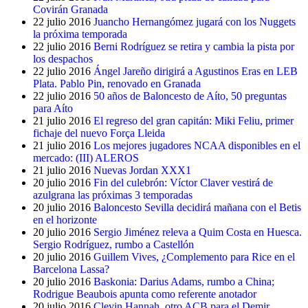
Covirán Granada
22 julio 2016
Juancho Hernangómez jugará con los Nuggets
la próxima temporada
22 julio 2016
Berni Rodríguez se retira y cambia la pista por
los despachos
22 julio 2016
Ángel Jareño dirigirá a Agustinos Eras en LEB
Plata. Pablo Pin, renovado en Granada
22 julio 2016
50 años de Baloncesto de Aíto, 50 preguntas
para Aíto
21 julio 2016
El regreso del gran capitán: Miki Feliu, primer
fichaje del nuevo Força Lleida
21 julio 2016
Los mejores jugadores NCAA disponibles en el
mercado: (III) ALEROS
21 julio 2016
Nuevas Jordan XXX1
20 julio 2016
Fin del culebrón: Víctor Claver vestirá de
azulgrana las próximas 3 temporadas
20 julio 2016
Baloncesto Sevilla decidirá mañana con el Betis
en el horizonte
20 julio 2016
Sergio Jiménez releva a Quim Costa en Huesca.
Sergio Rodríguez, rumbo a Castellón
20 julio 2016
Guillem Vives, ¿Complemento para Rice en el
Barcelona Lassa?
20 julio 2016
Baskonia: Darius Adams, rumbo a China;
Rodrigue Beaubois apunta como referente anotador
20 julio 2016
Clevin Hannah, otro ACB para el Demir