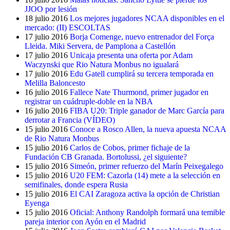
JJOO por lesión
18 julio 2016
Los mejores jugadores NCAA disponibles en el
mercado: (II) ESCOLTAS
17 julio 2016
Borja Comenge, nuevo entrenador del Força
Lleida. Miki Servera, de Pamplona a Castellón
17 julio 2016
Unicaja presenta una oferta por Adam
Waczynski que Rio Natura Monbus no igualará
17 julio 2016
Edu Gatell cumplirá su tercera temporada en
Melilla Baloncesto
16 julio 2016
Fallece Nate Thurmond, primer jugador en
registrar un cuádruple-doble en la NBA
16 julio 2016
FIBA U20: Triple ganador de Marc García para
derrotar a Francia (VÍDEO)
15 julio 2016
Conoce a Rosco Allen, la nueva apuesta NCAA
de Rio Natura Monbus
15 julio 2016
Carlos de Cobos, primer fichaje de la
Fundación CB Granada. Bortolussi, ¿el siguiente?
15 julio 2016
Simeón, primer refuerzo del Marín Peixegalego
15 julio 2016
U20 FEM: Cazorla (14) mete a la selección en
semifinales, donde espera Rusia
15 julio 2016
El CAI Zaragoza activa la opción de Christian
Eyenga
15 julio 2016
Oficial: Anthony Randolph formará una temible
pareja interior con Ayón en el Madrid