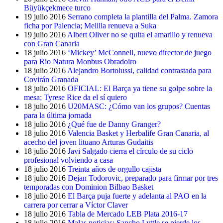
Büyükçekmece turco
19 julio 2016
Serrano completa la plantilla del Palma. Zamora
ficha por Palencia; Melilla renueva a Suka
19 julio 2016
Albert Oliver no se quita el amarillo y renueva
con Gran Canaria
18 julio 2016
‘Mickey’ McConnell, nuevo director de juego
para Rio Natura Monbus Obradoiro
18 julio 2016
Alejandro Bortolussi, calidad contrastada para
Covirán Granada
18 julio 2016
OFICIAL: El Barça ya tiene su golpe sobre la
mesa; Tyrese Rice da el sí quiero
18 julio 2016
U20MASC: ¿Cómo van los grupos? Cuentas
para la última jornada
18 julio 2016
¿Qué fue de Danny Granger?
18 julio 2016
Valencia Basket y Herbalife Gran Canaria, al
acecho del joven lituano Arturas Gudaitis
18 julio 2016
Javi Salgado cierra el círculo de su ciclo
profesional volviendo a casa
18 julio 2016
Treinta años de orgullo cajista
18 julio 2016
Dejan Todorovic, preparado para firmar por tres
temporadas con Dominion Bilbao Basket
18 julio 2016
El Barça puja fuerte y adelanta al PAO en la
carrera por cerrar a Víctor Claver
18 julio 2016
Tabla de Mercado LEB Plata 2016-17
18 julio 2016
Malas noticias: Sancho Lyttle se pierde los