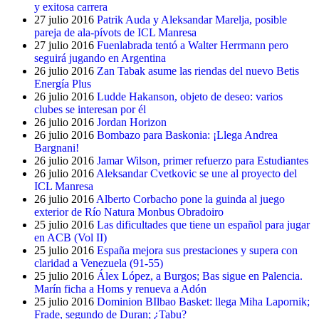
y exitosa carrera
27 julio 2016
Patrik Auda y Aleksandar Marelja, posible
pareja de ala-pívots de ICL Manresa
27 julio 2016
Fuenlabrada tentó a Walter Herrmann pero
seguirá jugando en Argentina
26 julio 2016
Zan Tabak asume las riendas del nuevo Betis
Energía Plus
26 julio 2016
Ludde Hakanson, objeto de deseo: varios
clubes se interesan por él
26 julio 2016
Jordan Horizon
26 julio 2016
Bombazo para Baskonia: ¡Llega Andrea
Bargnani!
26 julio 2016
Jamar Wilson, primer refuerzo para Estudiantes
26 julio 2016
Aleksandar Cvetkovic se une al proyecto del
ICL Manresa
26 julio 2016
Alberto Corbacho pone la guinda al juego
exterior de Río Natura Monbus Obradoiro
25 julio 2016
Las dificultades que tiene un español para jugar
en ACB (Vol II)
25 julio 2016
España mejora sus prestaciones y supera con
claridad a Venezuela (91-55)
25 julio 2016
Álex López, a Burgos; Bas sigue en Palencia.
Marín ficha a Homs y renueva a Adón
25 julio 2016
Dominion BIlbao Basket: llega Miha Lapornik;
Frade, segundo de Duran; ¿Tabu?