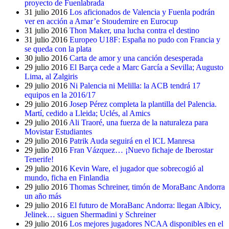
proyecto de Fuenlabrada
31 julio 2016
Los aficionados de Valencia y Fuenla podrán
ver en acción a Amar’e Stoudemire en Eurocup
31 julio 2016
Thon Maker, una lucha contra el destino
31 julio 2016
Europeo U18F: España no pudo con Francia y
se queda con la plata
30 julio 2016
Carta de amor y una canción desesperada
29 julio 2016
El Barça cede a Marc García a Sevilla; Augusto
Lima, al Zalgiris
29 julio 2016
Ni Palencia ni Melilla: la ACB tendrá 17
equipos en la 2016/17
29 julio 2016
Josep Pérez completa la plantilla del Palencia.
Martí, cedido a Lleida; Uclés, al Amics
29 julio 2016
Ali Traoré, una fuerza de la naturaleza para
Movistar Estudiantes
29 julio 2016
Patrik Auda seguirá en el ICL Manresa
29 julio 2016
Fran Vázquez… ¡Nuevo fichaje de Iberostar
Tenerife!
29 julio 2016
Kevin Ware, el jugador que sobrecogió al
mundo, ficha en Finlandia
29 julio 2016
Thomas Schreiner, timón de MoraBanc Andorra
un año más
29 julio 2016
El futuro de MoraBanc Andorra: llegan Albicy,
Jelinek… siguen Shermadini y Schreiner
29 julio 2016
Los mejores jugadores NCAA disponibles en el