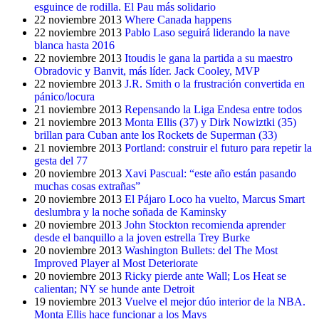
esguince de rodilla. El Pau más solidario
22 noviembre 2013
Where Canada happens
22 noviembre 2013
Pablo Laso seguirá liderando la nave
blanca hasta 2016
22 noviembre 2013
Itoudis le gana la partida a su maestro
Obradovic y Banvit, más líder. Jack Cooley, MVP
22 noviembre 2013
J.R. Smith o la frustración convertida en
pánico/locura
21 noviembre 2013
Repensando la Liga Endesa entre todos
21 noviembre 2013
Monta Ellis (37) y Dirk Nowiztki (35)
brillan para Cuban ante los Rockets de Superman (33)
21 noviembre 2013
Portland: construir el futuro para repetir la
gesta del 77
20 noviembre 2013
Xavi Pascual: “este año están pasando
muchas cosas extrañas”
20 noviembre 2013
El Pájaro Loco ha vuelto, Marcus Smart
deslumbra y la noche soñada de Kaminsky
20 noviembre 2013
John Stockton recomienda aprender
desde el banquillo a la joven estrella Trey Burke
20 noviembre 2013
Washington Bullets: del The Most
Improved Player al Most Deteriorate
20 noviembre 2013
Ricky pierde ante Wall; Los Heat se
calientan; NY se hunde ante Detroit
19 noviembre 2013
Vuelve el mejor dúo interior de la NBA.
Monta Ellis hace funcionar a los Mavs