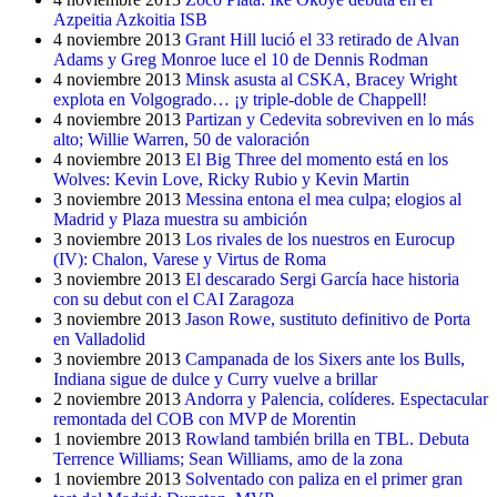
Azpeitia Azkoitia ISB
4 noviembre 2013
Grant Hill lució el 33 retirado de Alvan
Adams y Greg Monroe luce el 10 de Dennis Rodman
4 noviembre 2013
Minsk asusta al CSKA, Bracey Wright
explota en Volgogrado… ¡y triple-doble de Chappell!
4 noviembre 2013
Partizan y Cedevita sobreviven en lo más
alto; Willie Warren, 50 de valoración
4 noviembre 2013
El Big Three del momento está en los
Wolves: Kevin Love, Ricky Rubio y Kevin Martin
3 noviembre 2013
Messina entona el mea culpa; elogios al
Madrid y Plaza muestra su ambición
3 noviembre 2013
Los rivales de los nuestros en Eurocup
(IV): Chalon, Varese y Virtus de Roma
3 noviembre 2013
El descarado Sergi García hace historia
con su debut con el CAI Zaragoza
3 noviembre 2013
Jason Rowe, sustituto definitivo de Porta
en Valladolid
3 noviembre 2013
Campanada de los Sixers ante los Bulls,
Indiana sigue de dulce y Curry vuelve a brillar
2 noviembre 2013
Andorra y Palencia, colíderes. Espectacular
remontada del COB con MVP de Morentin
1 noviembre 2013
Rowland también brilla en TBL. Debuta
Terrence Williams; Sean Williams, amo de la zona
1 noviembre 2013
Solventado con paliza en el primer gran