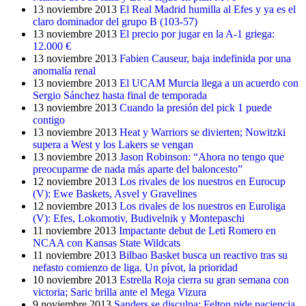
13 noviembre 2013
El Real Madrid humilla al Efes y ya es el
claro dominador del grupo B (103-57)
13 noviembre 2013
El precio por jugar en la A-1 griega:
12.000 €
13 noviembre 2013
Fabien Causeur, baja indefinida por una
anomalía renal
13 noviembre 2013
El UCAM Murcia llega a un acuerdo con
Sergio Sánchez hasta final de temporada
13 noviembre 2013
Cuando la presión del pick 1 puede
contigo
13 noviembre 2013
Heat y Warriors se divierten; Nowitzki
supera a West y los Lakers se vengan
13 noviembre 2013
Jason Robinson: “Ahora no tengo que
preocuparme de nada más aparte del baloncesto”
12 noviembre 2013
Los rivales de los nuestros en Eurocup
(V): Ewe Baskets, Asvel y Gravelines
12 noviembre 2013
Los rivales de los nuestros en Euroliga
(V): Efes, Lokomotiv, Budivelnik y Montepaschi
11 noviembre 2013
Impactante debut de Leti Romero en
NCAA con Kansas State Wildcats
11 noviembre 2013
Bilbao Basket busca un reactivo tras su
nefasto comienzo de liga. Un pívot, la prioridad
10 noviembre 2013
Estrella Roja cierra su gran semana con
victoria; Saric brilla ante el Mega Vizura
9 noviembre 2013
Sanders se disculpa; Felton pide paciencia