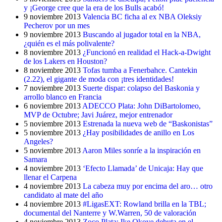
y ¡George cree que la era de los Bulls acabó!
9 noviembre 2013
Valencia BC ficha al ex NBA Oleksiy
Pecherov por un mes
9 noviembre 2013
Buscando al jugador total en la NBA,
¿quién es el más polivalente?
8 noviembre 2013
¿Funcionó en realidad el Hack-a-Dwight
de los Lakers en Houston?
8 noviembre 2013
Tofas tumba a Fenerbahce. Cantekin
(2.22), el gigante de moda con ¡tres identidades!
7 noviembre 2013
Suerte dispar: colapso del Baskonia y
arrollo blanco en Francia
6 noviembre 2013
ADECCO Plata: John DiBartolomeo,
MVP de Octubre; Javi Juárez, mejor entrenador
5 noviembre 2013
Estrenada la nueva web de “Baskonistas”
5 noviembre 2013
¿Hay posibilidades de anillo en Los
Angeles?
5 noviembre 2013
Aaron Miles sonríe a la inspiración en
Samara
4 noviembre 2013
‘Efecto Llamada’ de Unicaja: Hay que
llenar el Carpena
4 noviembre 2013
La cabeza muy por encima del aro… otro
candidato al mate del año
4 noviembre 2013
#LigasEXT: Rowland brilla en la TBL;
documental del Nanterre y W.Warren, 50 de valoración
4 noviembre 2013
Zoco Plata: Ike Okoye debuta en el