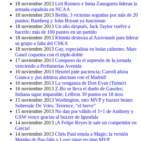
18 noviembre 2013
Leti Romero e Inma Zanoguera lideran la
armada española en NCAA
18 noviembre 2013
Berlín, 3 victorias seguidas por más de 20
puntos; Bamberg y John Bryant ya funcionan
18 noviembre 2013
Un año después, Jack Taylor vuelve a
hacerlo: más de 100 puntos en un partido
18 noviembre 2013
Khimki destroza al Azovmash para liderar
su grupo a falta del CSKA
18 noviembre 2013
Gay, especialista en bolas calientes. Marc
Gasol coquetea con el triple-doble
17 noviembre 2013
Conquero da el sopresón de la jornada
venciendo a Perfumerías Avenida
16 noviembre 2013
Heurtel pide paciencia; Carroll añora
Granca y ¡los árbitros alucinan con el Madrid!
16 noviembre 2013
La venganza de Don Evan (Turner)
16 noviembre 2013
Z-Bo se lleva el duelo de Gasoles;
Indiana sigue imparable; LeBron 39 puntos en 18 tiros
15 noviembre 2013
Washington, otro MVP y buzzer beater.
Sobresale De Vries. Terrence, “el breve”
15 noviembre 2013
No dan por válido el 3+1 de Anthony y
GSW vence gracias al buzzer de Iguodala
14 noviembre 2013
¡A Felipe Reyes le sale un competidor en
Grecia!
14 noviembre 2013
Chris Paul emula a Magic; la versión
Mamba de Pau falla y Love sigue en plan MVP