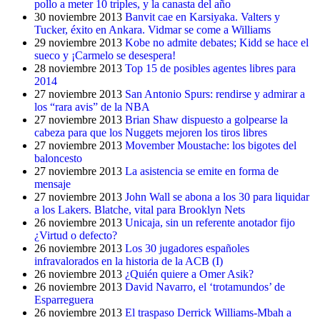
pollo a meter 10 triples, y la canasta del año
30 noviembre 2013
Banvit cae en Karsiyaka. Valters y
Tucker, éxito en Ankara. Vidmar se come a Williams
29 noviembre 2013
Kobe no admite debates; Kidd se hace el
sueco y ¡Carmelo se desespera!
28 noviembre 2013
Top 15 de posibles agentes libres para
2014
27 noviembre 2013
San Antonio Spurs: rendirse y admirar a
los “rara avis” de la NBA
27 noviembre 2013
Brian Shaw dispuesto a golpearse la
cabeza para que los Nuggets mejoren los tiros libres
27 noviembre 2013
Movember Moustache: los bigotes del
baloncesto
27 noviembre 2013
La asistencia se emite en forma de
mensaje
27 noviembre 2013
John Wall se abona a los 30 para liquidar
a los Lakers. Blatche, vital para Brooklyn Nets
26 noviembre 2013
Unicaja, sin un referente anotador fijo
¿Virtud o defecto?
26 noviembre 2013
Los 30 jugadores españoles
infravalorados en la historia de la ACB (I)
26 noviembre 2013
¿Quién quiere a Omer Asik?
26 noviembre 2013
David Navarro, el ‘trotamundos’ de
Esparreguera
26 noviembre 2013
El traspaso Derrick Williams-Mbah a