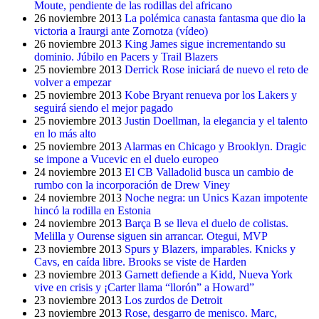
Moute, pendiente de las rodillas del africano
26 noviembre 2013
La polémica canasta fantasma que dio la
victoria a Iraurgi ante Zornotza (vídeo)
26 noviembre 2013
King James sigue incrementando su
dominio. Júbilo en Pacers y Trail Blazers
25 noviembre 2013
Derrick Rose iniciará de nuevo el reto de
volver a empezar
25 noviembre 2013
Kobe Bryant renueva por los Lakers y
seguirá siendo el mejor pagado
25 noviembre 2013
Justin Doellman, la elegancia y el talento
en lo más alto
25 noviembre 2013
Alarmas en Chicago y Brooklyn. Dragic
se impone a Vucevic en el duelo europeo
24 noviembre 2013
El CB Valladolid busca un cambio de
rumbo con la incorporación de Drew Viney
24 noviembre 2013
Noche negra: un Unics Kazan impotente
hincó la rodilla en Estonia
24 noviembre 2013
Barça B se lleva el duelo de colistas.
Melilla y Ourense siguen sin arrancar. Otegui, MVP
23 noviembre 2013
Spurs y Blazers, imparables. Knicks y
Cavs, en caída libre. Brooks se viste de Harden
23 noviembre 2013
Garnett defiende a Kidd, Nueva York
vive en crisis y ¡Carter llama “llorón” a Howard”
23 noviembre 2013
Los zurdos de Detroit
23 noviembre 2013
Rose, desgarro de menisco. Marc,