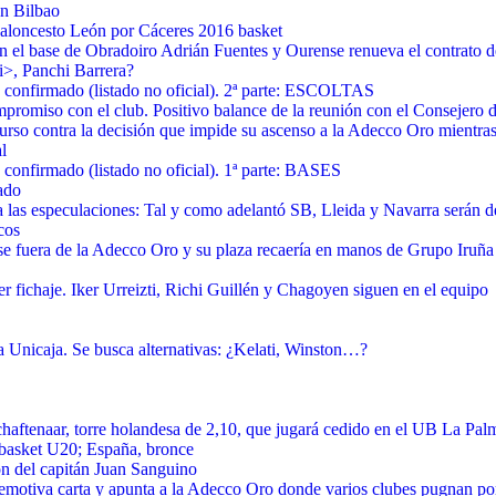
en Bilbao
loncesto León por Cáceres 2016 basket
en el base de Obradoiro Adrián Fuentes y Ourense renueva el contrato 
i>, Panchi Barrera?
confirmado (listado no oficial). 2ª parte: ESCOLTAS
promiso con el club. Positivo balance de la reunión con el Consejero 
urso contra la decisión que impide su ascenso a la Adecco Oro mientr
l
confirmado (listado no oficial). 1ª parte: BASES
ado
a las especulaciones: Tal y como adelantó SB, Lleida y Navarra serán 
cos
e fuera de la Adecco Oro y su plaza recaería en manos de Grupo Iruñ
er fichaje. Iker Urreizti, Richi Guillén y Chagoyen siguen en el equipo
Unicaja. Se busca alternativas: ¿Kelati, Winston…?
haftenaar, torre holandesa de 2,10, que jugará cedido en el UB La Pal
robasket U20; España, bronce
n del capitán Juan Sanguino
emotiva carta y apunta a la Adecco Oro donde varios clubes pugnan por