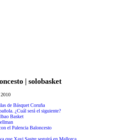
oncesto | solobasket
o 2010
filas de Básquet Coruña
pañola. ¿Cuál será el siguiente?
ilbao Basket
oellman
on el Palencia Baloncesto
ya que Xavi Sastre seguirá en Mallorca