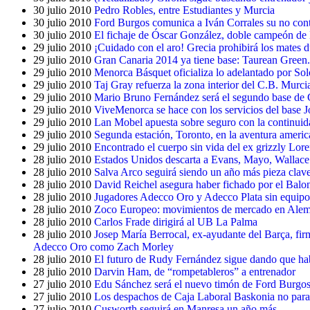
30 julio 2010
Pedro Robles, entre Estudiantes y Murcia
30 julio 2010
Ford Burgos comunica a Iván Corrales su no cont
30 julio 2010
El fichaje de Óscar González, doble campeón de 
29 julio 2010
¡Cuidado con el aro! Grecia prohibirá los mates d
29 julio 2010
Gran Canaria 2014 ya tiene base: Taurean Green.
29 julio 2010
Menorca Básquet oficializa lo adelantado por Solo
29 julio 2010
Taj Gray refuerza la zona interior del C.B. Murci
29 julio 2010
Mario Bruno Fernández será el segundo base de
29 julio 2010
ViveMenorca se hace con los servicios del base J
29 julio 2010
Lan Mobel apuesta sobre seguro con la continuida
29 julio 2010
Segunda estación, Toronto, en la aventura ameri
29 julio 2010
Encontrado el cuerpo sin vida del ex grizzly Lor
28 julio 2010
Estados Unidos descarta a Evans, Mayo, Wallac
28 julio 2010
Salva Arco seguirá siendo un año más pieza cla
28 julio 2010
David Reichel asegura haber fichado por el Balo
28 julio 2010
Jugadores Adecco Oro y Adecco Plata sin equipo
28 julio 2010
Zoco Europeo: movimientos de mercado en Aleman
28 julio 2010
Carlos Frade dirigirá al UB La Palma
28 julio 2010
Josep María Berrocal, ex-ayudante del Barça, firm
Adecco Oro como Zach Morley
28 julio 2010
El futuro de Rudy Fernández sigue dando que ha
28 julio 2010
Darvin Ham, de “rompetableros” a entrenador
27 julio 2010
Edu Sánchez será el nuevo timón de Ford Burgo
27 julio 2010
Los despachos de Caja Laboral Baskonia no paran:
27 julio 2010
Cusworth seguirá en Manresa un año más