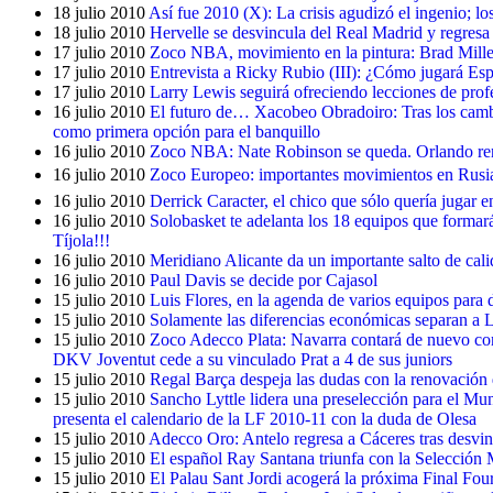
18 julio 2010
Así fue 2010 (X): La crisis agudizó el ingenio; 
18 julio 2010
Hervelle se desvincula del Real Madrid y regresa
17 julio 2010
Zoco NBA, movimiento en la pintura: Brad Miller 
17 julio 2010
Entrevista a Ricky Rubio (III): ¿Cómo jugará Es
17 julio 2010
Larry Lewis seguirá ofreciendo lecciones de pro
16 julio 2010
El futuro de… Xacobeo Obradoiro: Tras los cambi
como primera opción para el banquillo
16 julio 2010
Zoco NBA: Nate Robinson se queda. Orlando re
16 julio 2010
Zoco Europeo: importantes movimientos en Rusia, 
16 julio 2010
Derrick Caracter, el chico que sólo quería jugar
16 julio 2010
Solobasket te adelanta los 18 equipos que formar
Tíjola!!!
16 julio 2010
Meridiano Alicante da un importante salto de cal
16 julio 2010
Paul Davis se decide por Cajasol
15 julio 2010
Luis Flores, en la agenda de varios equipos par
15 julio 2010
Solamente las diferencias económicas separan 
15 julio 2010
Zoco Adecco Plata: Navarra contará de nuevo c
DKV Joventut cede a su vinculado Prat a 4 de sus juniors
15 julio 2010
Regal Barça despeja las dudas con la renovació
15 julio 2010
Sancho Lyttle lidera una preselección para el M
presenta el calendario de la LF 2010-11 con la duda de Olesa
15 julio 2010
Adecco Oro: Antelo regresa a Cáceres tras desvin
15 julio 2010
El español Ray Santana triunfa con la Selección
15 julio 2010
El Palau Sant Jordi acogerá la próxima Final Four