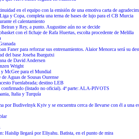
inuidad en el equipo con la emisión de una emotiva carta de agradecim
Liga y Copa, completa una terna de bases de lujo para el CB Murcia
urante el calentamiento
 Beiran y Rey, a punto. Augustine aún no se decide
basket con el fichaje de Rafa Huertas, escolta procedente de Melilla
a
 Granada
oan Faner para reforzar sus entrenamientos. Alaior Menorca será su des
d del base Joseba Ibargutxi
cana de David Andersen
enzen Wright
e y McGee para el Mundial
ve de Aguas de Sousas Ourense
ncesto Fuenlabrada; destino LEB
 confirmado (listado no oficial). 4ª parte: ALA-PIVOTS
ia, Italia y Turquía
a por Budivelnyk Kyiv y se encuentra cerca de llevarse con él a una est
blar
s
 Haislip llegará por Eliyahu. Batista, en el punto de mira