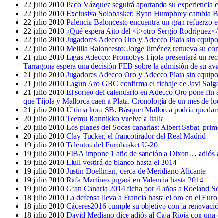
22 julio 2010
Paco Vázquez seguirá aportando su experiencia 
22 julio 2010
Exclusiva Solobasket: Ryan Humphrey cambia Ba
22 julio 2010
Palencia Baloncesto encuentra un gran refuerzo 
22 julio 2010
¿Qué espera Aito del <i>otro Sergio Rodríguez</
22 julio 2010
Jugadores Adecco Oro y Adecco Plata sin equipo 
22 julio 2010
Melilla Baloncesto: Jorge Jiménez renueva su com
21 julio 2010
Ligas Adecco: Promobys Tíjola presentará un rec
Tarragona espera una decisión FEB sobre la admisión de su ava
21 julio 2010
Jugadores Adecco Oro y Adecco Plata sin equipo 
21 julio 2010
Lagun Aro GBC confirma el fichaje de Javi Salg
21 julio 2010
El sorteo del calendario en Adecco Oro pone fin 
que Tíjola y Mallorca caen a Plata. Cronología de un mes de lo
21 julio 2010
Última hora SB: Básquet Mallorca podría quedars
20 julio 2010
Teemu Rannikko vuelve a Italia
20 julio 2010
Los planes del Socas canarias: Albert Sabat, prim
20 julio 2010
Clay Tucker, el francotirador del Real Madrid
19 julio 2010
Talentos del Eurobasket U-20
19 julio 2010
FIBA impone 1 año de sanción a Dixon… adiós a 
19 julio 2010
Llull vestirá de blanco hasta el 2014
19 julio 2010
Justin Doellman, cerca de Meridiano Alicante
19 julio 2010
Rafa Martínez jugará en Valencia hasta 2014
19 julio 2010
Gran Canaria 2014 ficha por 4 años a Roeland Sc
18 julio 2010
La defensa lleva a Francia hasta el oro en el Eu
18 julio 2010
Cáceres2016 cumple su objetivo con la renovació
18 julio 2010
David Mediano dice adiós al Caja Rioja con una 