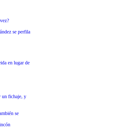
 vez?
ndez se perfila
ida en lugar de
un fichaje, y
También se
Rincón