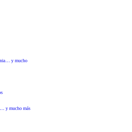
uania… y mucho
os
ona… y mucho más