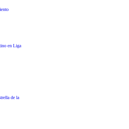
iento
tino en Liga
rella de la