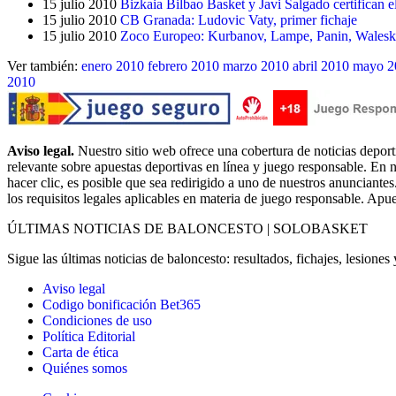
15 julio 2010
Bizkaia Bilbao Basket y Javi Salgado certifican e
15 julio 2010
CB Granada: Ludovic Vaty, primer fichaje
15 julio 2010
Zoco Europeo: Kurbanov, Lampe, Panin, Walesko
Ver también:
enero 2010
febrero 2010
marzo 2010
abril 2010
mayo 2
2010
Aviso legal.
Nuestro sitio web ofrece una cobertura de noticias deport
relevante sobre apuestas deportivas en línea y juego responsable. En n
hacer clic, es posible que sea redirigido a uno de nuestros anunciantes
los requisitos legales aplicables en materia de juego responsable. Apu
ÚLTIMAS NOTICIAS DE BALONCESTO | SOLOBASKET
Sigue las últimas noticias de baloncesto: resultados, fichajes, lesione
Aviso legal
Codigo bonificación Bet365
Condiciones de uso
Política Editorial
Carta de ética
Quiénes somos