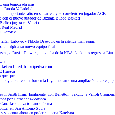
BC una temporada más
 de Rueda Valladolid
un importante salto en su carrera y se convierte en jugador ACB
a con el nuevo jugador de Bizkaia Bilbao Basket)
Bjelica jugará en Vitoria
l Real Madrid
> Korolev
Dragan Labovic y Nikola Dragovic en la agenda manresana
 dirigir a su nuevo equipo filial
sme, a Rusia. Diawara, de vuelta de la NBA. Jankunas regresa a Lit
-20
asket en la red, basketpedya.com
BE Huesca
s que quedan
ra lograr su readmisión en la Liga mediante una ampliación a 20 equip
Devin Smith firma, finalmente, con Benetton. Sekulic, a Vanoli Crem
ficada por Hernández-Sonseca
 Canarias que va tomando forma
plitter en San Antonio Spurs
 y se centra ahora en poder retener a Katelynas