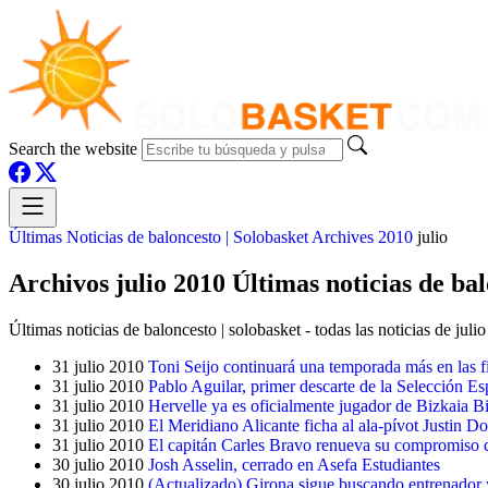
Search the website
Últimas Noticias de baloncesto | Solobasket
Archives
2010
julio
Archivos julio 2010 Últimas noticias de bal
Últimas noticias de baloncesto | solobasket - todas las noticias de juli
31 julio 2010
Toni Seijo continuará una temporada más en las 
31 julio 2010
Pablo Aguilar, primer descarte de la Selección Es
31 julio 2010
Hervelle ya es oficialmente jugador de Bizkaia B
31 julio 2010
El Meridiano Alicante ficha al ala-pívot Justin D
31 julio 2010
El capitán Carles Bravo renueva su compromiso c
30 julio 2010
Josh Asselin, cerrado en Asefa Estudiantes
30 julio 2010
(Actualizado) Girona sigue buscando entrenador 