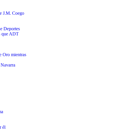
de J.M. Coego
de Deportes
as que ADT
de Oro mientras
a Navarra
ma
 él