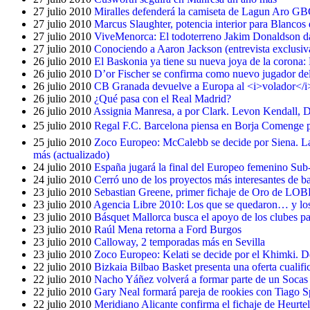
27 julio 2010
Miralles defenderá la camiseta de Lagun Aro G
27 julio 2010
Marcus Slaughter, potencia interior para Blancos
27 julio 2010
ViveMenorca: El todoterreno Jakim Donaldson da 
27 julio 2010
Conociendo a Aaron Jackson (entrevista exclusiv
26 julio 2010
El Baskonia ya tiene su nueva joya de la corona: 
26 julio 2010
D’or Fischer se confirma como nuevo jugador de
26 julio 2010
CB Granada devuelve a Europa al <i>volador</i
26 julio 2010
¿Qué pasa con el Real Madrid?
26 julio 2010
Assignia Manresa, a por Clark. Levon Kendall, 
25 julio 2010
Regal F.C. Barcelona piensa en Borja Comenge para
25 julio 2010
Zoco Europeo: McCalebb se decide por Siena. La
más (actualizado)
24 julio 2010
España jugará la final del Europeo femenino Sub
24 julio 2010
Cerró uno de los proyectos más interesantes de b
23 julio 2010
Sebastian Greene, primer fichaje de Oro de LO
23 julio 2010
Agencia Libre 2010: Los que se quedaron… y lo
23 julio 2010
Básquet Mallorca busca el apoyo de los clubes pa
23 julio 2010
Raúl Mena retorna a Ford Burgos
23 julio 2010
Calloway, 2 temporadas más en Sevilla
23 julio 2010
Zoco Europeo: Kelati se decide por el Khimki. 
22 julio 2010
Bizkaia Bilbao Basket presenta una oferta cuali
22 julio 2010
Nacho Yáñez volverá a formar parte de un Socas
22 julio 2010
Gary Neal formará pareja de rookies con Tiago S
22 julio 2010
Meridiano Alicante confirma el fichaje de Heurtel