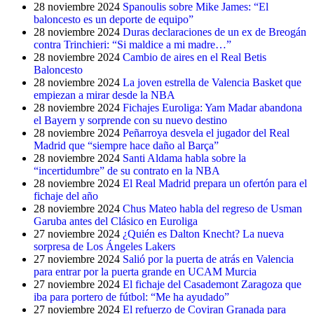
28 noviembre 2024
Spanoulis sobre Mike James: “El
baloncesto es un deporte de equipo”
28 noviembre 2024
Duras declaraciones de un ex de Breogán
contra Trinchieri: “Si maldice a mi madre…”
28 noviembre 2024
Cambio de aires en el Real Betis
Baloncesto
28 noviembre 2024
La joven estrella de Valencia Basket que
empiezan a mirar desde la NBA
28 noviembre 2024
Fichajes Euroliga: Yam Madar abandona
el Bayern y sorprende con su nuevo destino
28 noviembre 2024
Peñarroya desvela el jugador del Real
Madrid que “siempre hace daño al Barça”
28 noviembre 2024
Santi Aldama habla sobre la
“incertidumbre” de su contrato en la NBA
28 noviembre 2024
El Real Madrid prepara un ofertón para el
fichaje del año
28 noviembre 2024
Chus Mateo habla del regreso de Usman
Garuba antes del Clásico en Euroliga
27 noviembre 2024
¿Quién es Dalton Knecht? La nueva
sorpresa de Los Ángeles Lakers
27 noviembre 2024
Salió por la puerta de atrás en Valencia
para entrar por la puerta grande en UCAM Murcia
27 noviembre 2024
El fichaje del Casademont Zaragoza que
iba para portero de fútbol: “Me ha ayudado”
27 noviembre 2024
El refuerzo de Coviran Granada para