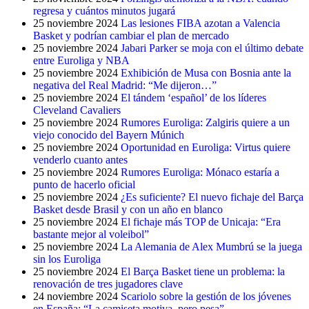
regresa y cuántos minutos jugará
25 noviembre 2024
Las lesiones FIBA azotan a Valencia
Basket y podrían cambiar el plan de mercado
25 noviembre 2024
Jabari Parker se moja con el último debate
entre Euroliga y NBA
25 noviembre 2024
Exhibición de Musa con Bosnia ante la
negativa del Real Madrid: “Me dijeron…”
25 noviembre 2024
El tándem ‘español’ de los líderes
Cleveland Cavaliers
25 noviembre 2024
Rumores Euroliga: Zalgiris quiere a un
viejo conocido del Bayern Múnich
25 noviembre 2024
Oportunidad en Euroliga: Virtus quiere
venderlo cuanto antes
25 noviembre 2024
Rumores Euroliga: Mónaco estaría a
punto de hacerlo oficial
25 noviembre 2024
¿Es suficiente? El nuevo fichaje del Barça
Basket desde Brasil y con un año en blanco
25 noviembre 2024
El fichaje más TOP de Unicaja: “Era
bastante mejor al voleibol”
25 noviembre 2024
La Alemania de Alex Mumbrú se la juega
sin los Euroliga
25 noviembre 2024
El Barça Basket tiene un problema: la
renovación de tres jugadores clave
24 noviembre 2024
Scariolo sobre la gestión de los jóvenes
en España: “La camiseta motiva, pero pesa”