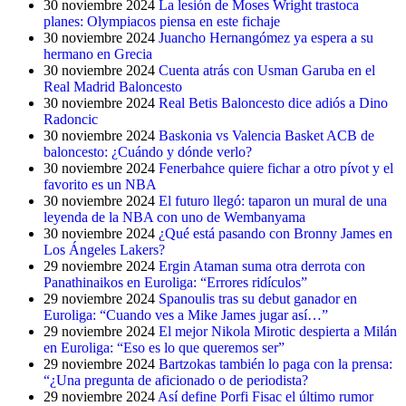
30 noviembre 2024
La lesión de Moses Wright trastoca
planes: Olympiacos piensa en este fichaje
30 noviembre 2024
Juancho Hernangómez ya espera a su
hermano en Grecia
30 noviembre 2024
Cuenta atrás con Usman Garuba en el
Real Madrid Baloncesto
30 noviembre 2024
Real Betis Baloncesto dice adiós a Dino
Radoncic
30 noviembre 2024
Baskonia vs Valencia Basket ACB de
baloncesto: ¿Cuándo y dónde verlo?
30 noviembre 2024
Fenerbahce quiere fichar a otro pívot y el
favorito es un NBA
30 noviembre 2024
El futuro llegó: taparon un mural de una
leyenda de la NBA con uno de Wembanyama
30 noviembre 2024
¿Qué está pasando con Bronny James en
Los Ángeles Lakers?
29 noviembre 2024
Ergin Ataman suma otra derrota con
Panathinaikos en Euroliga: “Errores ridículos”
29 noviembre 2024
Spanoulis tras su debut ganador en
Euroliga: “Cuando ves a Mike James jugar así…”
29 noviembre 2024
El mejor Nikola Mirotic despierta a Milán
en Euroliga: “Eso es lo que queremos ser”
29 noviembre 2024
Bartzokas también lo paga con la prensa:
“¿Una pregunta de aficionado o de periodista?
29 noviembre 2024
Así define Porfi Fisac el último rumor