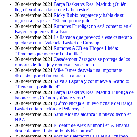
26 noviembre 2024
Barça Basket vs Real Madrid: ¿Quién
llega favorito al clásico de baloncesto?
26 noviembre 2024
Ricky Rubio reaparece y habla de su
regreso a las pistas: “El cuerpo me pide…”
26 noviembre 2024
Rumores Euroliga: no está contento en el
Bayern y quiere salir a Israel
26 noviembre 2024
La llamada que provocó a este canterano
quedarse en un Valencia Basket de Eurocup
26 noviembre 2024
Rumores ACB en Hiopos Lleida:
“Tenemos que mejorar la plantilla”
26 noviembre 2024
Casademont Zaragoza se protege de los
rumores de fichaje y renueva a su estrella
26 noviembre 2024
Mike James desvela una importante
discusión por el funeral de su abuelo
26 noviembre 2024
Salva a España y conmueve a Scariolo:
“Tiene una posibilidad”
26 noviembre 2024
Barça Basket vs Real Madrid Euroliga de
baloncesto: ¿Cuándo y dónde verlo?
26 noviembre 2024
¿Cómo encaja el nuevo fichaje del Barça
Basket en la rotación de Peñarroya?
26 noviembre 2024
Santi Aldama alcanza un nuevo techo en
NBA
26 noviembre 2024
El debut de Alex Mumbrú en Alemania
desde dentro: “Esto no lo olvidas nunca”
25 noviembre 2024
Porzingis atemoriza a la NBA: cuándo