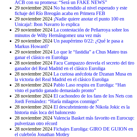
ACB con su promesa: “Será un FAKE NEWS”
29 noviembre 2024
No ha rendido al nivel esperado y este
fichaje del Río Breogán acaba en Primera FEB
29 noviembre 2024
¡Nadie quiere anotar el punto 100 en
Unicaja!: Ibon Navarro lo explica
29 noviembre 2024
La contestación de Peñarroya sobre los
minutos de Willy Hernángomez una vez más
29 noviembre 2024
Un paupérrimo 0/22: ¿Qué le pasa a
Markus Howard?
29 noviembre 2024
Lo que le “fastidia” a Chus Mateo tras
ganar el clásico en Euroliga
28 noviembre 2024
Facu Campazzo desvela el secreto del tiro
ganador del Real Madrid en el clásico Euroliga
28 noviembre 2024
La curiosa anécdota de Dzanan Musa en
la victoria del Real Madrid en el clásico Euroliga
28 noviembre 2024
Pablo Laso respira en Euroliga: “Han
visto el partido ganado demasiado pronto”
28 noviembre 2024
El cachondeo de los fans de los Nets con
Jordi Fernández: “Haría milagros conmigo”
28 noviembre 2024
El descubrimiento de Nikola Jokic es la
historia más loca del baloncesto
28 noviembre 2024
Valencia Basket más favorito en Eurocup:
pulverizan otro récord
28 noviembre 2024
Fichajes Euroliga: GIRO DE GUION en
el culebrón Jonathan Motley