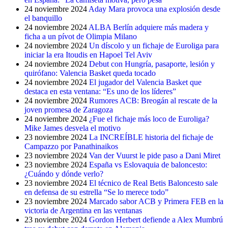
24 noviembre 2024
Aday Mara provoca una explosión desde
el banquillo
24 noviembre 2024
ALBA Berlín adquiere más madera y
ficha a un pívot de Olimpia Milano
24 noviembre 2024
Un díscolo y un fichaje de Euroliga para
iniciar la era Itoudis en Hapoel Tel Aviv
24 noviembre 2024
Debut con Hungría, pasaporte, lesión y
quirófano: Valencia Basket queda tocado
24 noviembre 2024
El jugador del Valencia Basket que
destaca en esta ventana: “Es uno de los líderes”
24 noviembre 2024
Rumores ACB: Breogán al rescate de la
joven promesa de Zaragoza
24 noviembre 2024
¿Fue el fichaje más loco de Euroliga?
Mike James desvela el motivo
23 noviembre 2024
La INCREÍBLE historia del fichaje de
Campazzo por Panathinaikos
23 noviembre 2024
Van der Vuurst le pide paso a Dani Miret
23 noviembre 2024
España vs Eslovaquia de baloncesto:
¿Cuándo y dónde verlo?
23 noviembre 2024
El técnico de Real Betis Baloncesto sale
en defensa de su estrella “Se lo merece todo”
23 noviembre 2024
Marcado sabor ACB y Primera FEB en la
victoria de Argentina en las ventanas
23 noviembre 2024
Gordon Herbert defiende a Alex Mumbrú