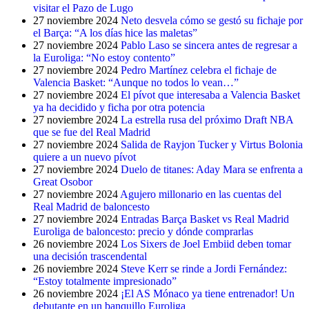
visitar el Pazo de Lugo
27 noviembre 2024
Neto desvela cómo se gestó su fichaje por
el Barça: “A los días hice las maletas”
27 noviembre 2024
Pablo Laso se sincera antes de regresar a
la Euroliga: “No estoy contento”
27 noviembre 2024
Pedro Martínez celebra el fichaje de
Valencia Basket: “Aunque no todos lo vean…”
27 noviembre 2024
El pívot que interesaba a Valencia Basket
ya ha decidido y ficha por otra potencia
27 noviembre 2024
La estrella rusa del próximo Draft NBA
que se fue del Real Madrid
27 noviembre 2024
Salida de Rayjon Tucker y Virtus Bolonia
quiere a un nuevo pívot
27 noviembre 2024
Duelo de titanes: Aday Mara se enfrenta a
Great Osobor
27 noviembre 2024
Agujero millonario en las cuentas del
Real Madrid de baloncesto
27 noviembre 2024
Entradas Barça Basket vs Real Madrid
Euroliga de baloncesto: precio y dónde comprarlas
26 noviembre 2024
Los Sixers de Joel Embiid deben tomar
una decisión trascendental
26 noviembre 2024
Steve Kerr se rinde a Jordi Fernández:
“Estoy totalmente impresionado”
26 noviembre 2024
¡El AS Mónaco ya tiene entrenador! Un
debutante en un banquillo Euroliga