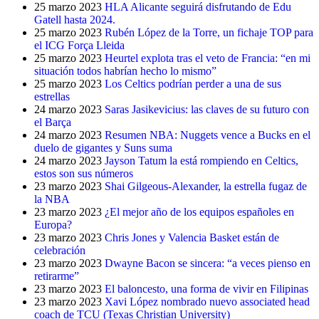
25 marzo 2023
HLA Alicante seguirá disfrutando de Edu
Gatell hasta 2024.
25 marzo 2023
Rubén López de la Torre, un fichaje TOP para
el ICG Força Lleida
25 marzo 2023
Heurtel explota tras el veto de Francia: “en mi
situación todos habrían hecho lo mismo”
25 marzo 2023
Los Celtics podrían perder a una de sus
estrellas
24 marzo 2023
Saras Jasikevicius: las claves de su futuro con
el Barça
24 marzo 2023
Resumen NBA: Nuggets vence a Bucks en el
duelo de gigantes y Suns suma
24 marzo 2023
Jayson Tatum la está rompiendo en Celtics,
estos son sus números
23 marzo 2023
Shai Gilgeous-Alexander, la estrella fugaz de
la NBA
23 marzo 2023
¿El mejor año de los equipos españoles en
Europa?
23 marzo 2023
Chris Jones y Valencia Basket están de
celebración
23 marzo 2023
Dwayne Bacon se sincera: “a veces pienso en
retirarme”
23 marzo 2023
El baloncesto, una forma de vivir en Filipinas
23 marzo 2023
Xavi López nombrado nuevo associated head
coach de TCU (Texas Christian University)