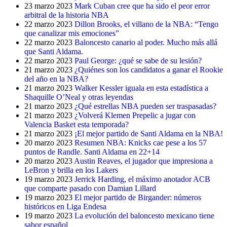
23 marzo 2023
Mark Cuban cree que ha sido el peor error
arbitral de la historia NBA
22 marzo 2023
Dillon Brooks, el villano de la NBA: “Tengo
que canalizar mis emociones”
22 marzo 2023
Baloncesto canario al poder. Mucho más allá
que Santi Aldama.
22 marzo 2023
Paul George: ¿qué se sabe de su lesión?
21 marzo 2023
¿Quiénes son los candidatos a ganar el Rookie
del año en la NBA?
21 marzo 2023
Walker Kessler iguala en esta estadística a
Shaquille O’Neal y otras leyendas
21 marzo 2023
¿Qué estrellas NBA pueden ser traspasadas?
21 marzo 2023
¿Volverá Klemen Prepelic a jugar con
Valencia Basket esta temporada?
21 marzo 2023
¡El mejor partido de Santi Aldama en la NBA!
20 marzo 2023
Resumen NBA: Knicks cae pese a los 57
puntos de Randle. Santi Aldama en 22+14
20 marzo 2023
Austin Reaves, el jugador que impresiona a
LeBron y brilla en los Lakers
19 marzo 2023
Jerrick Harding, el máximo anotador ACB
que comparte pasado con Damian Lillard
19 marzo 2023
El mejor partido de Birgander: números
históricos en Liga Endesa
19 marzo 2023
La evolución del baloncesto mexicano tiene
sabor español