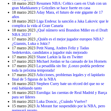
18 marzo 2023
Resumen NBA: Celtics caen en Utah con un
gran Markkanen y Grizzlies se hace fuerte en casa
18 marzo 2023
Aday Mara, el futuro de este gigante de 17
años
18 marzo 2023
Liga Endesa: la sanción a Jaka Lakovic que le
complica la vida al Gran Canaria
18 marzo 2023
¿Qué número será Brandon Miller en el Draft
NBA 2023?
17 marzo 2023
¿Quién es el mejor jugador europeo NBA?
¿Giannis, Luka o Jokic?
17 marzo 2023
Petit Niang, Andres Feliz y Tadas
Sedekerskis, candidatos a jugador más mejorado
17 marzo 2023
Shane Larkin la lía en Twitter
17 marzo 2023
Michael Jordan se ha cansado de los Hornets
17 marzo 2023
La pesadilla sin fin: ¡Lonzo podría perderse
toda la próxima temporada!
17 marzo 2023
Adicciones, problemas legales y el lapidario
final de 5 figuras de la NBA
16 marzo 2023
Stephen Curry bate un récord del que no se
está hablando tanto
16 marzo 2023
Euroliga: las cuentas de Real Madrid y Barça
para ser líderes
16 marzo 2023
Luka Doncic, ¿Cuándo Vuelve?
15 marzo 2023
Ja Morant fue suspendido por la NBA, pero
regresará pronto