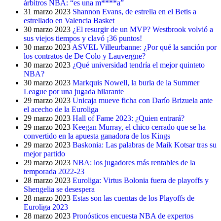
árbitros NBA: “es una m****a”
31 marzo 2023
Shannon Evans, de estrella en el Betis a
estrellado en Valencia Basket
30 marzo 2023
¿El resurgir de un MVP? Westbrook volvió a
sus viejos tiempos y clavó ¡36 puntos!
30 marzo 2023
ASVEL Villeurbanne: ¿Por qué la sanción por
los contratos de De Colo y Lauvergne?
30 marzo 2023
¿Qué universidad tendría el mejor quinteto
NBA?
30 marzo 2023
Markquis Nowell, la burla de la Summer
League por una jugada hilarante
29 marzo 2023
Unicaja mueve ficha con Darío Brizuela ante
el acecho de la Euroliga
29 marzo 2023
Hall of Fame 2023: ¿Quien entrará?
29 marzo 2023
Keegan Murray, el chico cerrado que se ha
convertido en la apuesta ganadora de los Kings
29 marzo 2023
Baskonia: Las palabras de Maik Kotsar tras su
mejor partido
29 marzo 2023
NBA: los jugadores más rentables de la
temporada 2022-23
28 marzo 2023
Euroliga: Virtus Bolonia fuera de playoffs y
Shengelia se desespera
28 marzo 2023
Estas son las cuentas de los Playoffs de
Euroliga 2023
28 marzo 2023
Pronósticos encuesta NBA de expertos