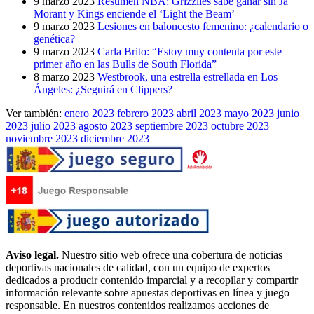
9 marzo 2023
Resumen NBA: Grizzlies sabe ganar sin Ja
Morant y Kings enciende el ‘Light the Beam’
9 marzo 2023
Lesiones en baloncesto femenino: ¿calendario o
genética?
9 marzo 2023
Carla Brito: “Estoy muy contenta por este
primer año en las Bulls de South Florida”
8 marzo 2023
Westbrook, una estrella estrellada en Los
Ángeles: ¿Seguirá en Clippers?
Ver también:
enero 2023
febrero 2023
abril 2023
mayo 2023
junio
2023
julio 2023
agosto 2023
septiembre 2023
octubre 2023
noviembre 2023
diciembre 2023
Aviso legal.
Nuestro sitio web ofrece una cobertura de noticias
deportivas nacionales de calidad, con un equipo de expertos
dedicados a producir contenido imparcial y a recopilar y compartir
información relevante sobre apuestas deportivas en línea y juego
responsable. En nuestros contenidos realizamos acciones de