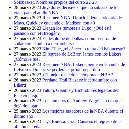
Solobasket. Nombres propios del curso 22-23
28 marzo 2023
Jugadores decisivos, que no sabías que lo
eran, para el anillo NBA
27 marzo 2023
Resumen NBA: Doncic lidera la victoria de
Mavs, Quickley enciende el Madison con 40
27 marzo 2023
Llegan los rumores a Lugo: ¿Qué está
pasando con el Breogán?
27 marzo 2023
El desplome de Dallas: cómo pasaron de
soñar con el anillo a derrumbarse
27 marzo 2023
Kim Tillie, ¿el cáncer lo retira del baloncesto?
27 marzo 2023
El regreso de LeBron James con los Lakers
¿Cómo le fue?
27 marzo 2023
Resumen NBA: Lakers pierde en la vuelta de
LeBron y Doncic se perderá el próximo partido
27 marzo 2023
¿El mejor mate de la temporada NBA?
26 marzo 2023
Portland Trail Blazers: incertidumbre con
Lillard
26 marzo 2023
Tatum, Giannis y Embiid: tres legados del
Este en juego
26 marzo 2023
Los números de Andrew Wiggins hasta que
dejó de jugar
25 marzo 2023
Los mejores jugadores de la NBA durante el
último año
25 marzo 2023
Liga Endesa: Gran Canaria, el regreso de la
afición claretiana