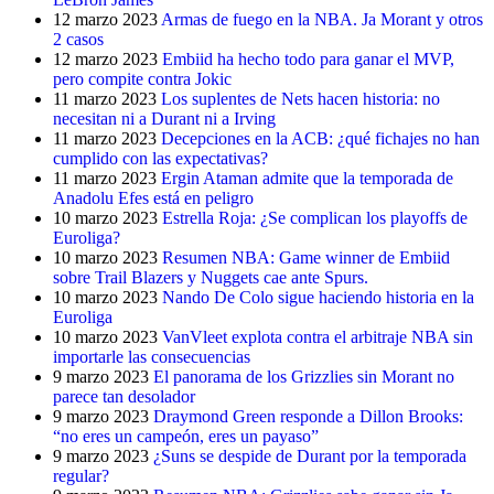
12 marzo 2023
Armas de fuego en la NBA. Ja Morant y otros
2 casos
12 marzo 2023
Embiid ha hecho todo para ganar el MVP,
pero compite contra Jokic
11 marzo 2023
Los suplentes de Nets hacen historia: no
necesitan ni a Durant ni a Irving
11 marzo 2023
Decepciones en la ACB: ¿qué fichajes no han
cumplido con las expectativas?
11 marzo 2023
Ergin Ataman admite que la temporada de
Anadolu Efes está en peligro
10 marzo 2023
Estrella Roja: ¿Se complican los playoffs de
Euroliga?
10 marzo 2023
Resumen NBA: Game winner de Embiid
sobre Trail Blazers y Nuggets cae ante Spurs.
10 marzo 2023
Nando De Colo sigue haciendo historia en la
Euroliga
10 marzo 2023
VanVleet explota contra el arbitraje NBA sin
importarle las consecuencias
9 marzo 2023
El panorama de los Grizzlies sin Morant no
parece tan desolador
9 marzo 2023
Draymond Green responde a Dillon Brooks:
“no eres un campeón, eres un payaso”
9 marzo 2023
¿Suns se despide de Durant por la temporada
regular?