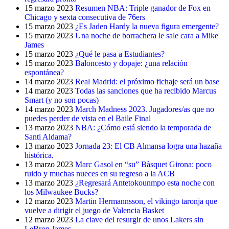
15 marzo 2023
Resumen NBA: Triple ganador de Fox en
Chicago y sexta consecutiva de 76ers
15 marzo 2023
¿Es Jaden Hardy la nueva figura emergente?
15 marzo 2023
Una noche de borrachera le sale cara a Mike
James
15 marzo 2023
¿Qué le pasa a Estudiantes?
15 marzo 2023
Baloncesto y dopaje: ¿una relación
espontánea?
14 marzo 2023
Real Madrid: el próximo fichaje será un base
14 marzo 2023
Todas las sanciones que ha recibido Marcus
Smart (y no son pocas)
14 marzo 2023
March Madness 2023. Jugadores/as que no
puedes perder de vista en el Baile Final
13 marzo 2023
NBA: ¿Cómo está siendo la temporada de
Santi Aldama?
13 marzo 2023
Jornada 23: El CB Almansa logra una hazaña
histórica.
13 marzo 2023
Marc Gasol en “su” Bàsquet Girona: poco
ruido y muchas nueces en su regreso a la ACB
13 marzo 2023
¿Regresará Antetokounmpo esta noche con
los Milwaukee Bucks?
12 marzo 2023
Martin Hermannsson, el vikingo taronja que
vuelve a dirigir el juego de Valencia Basket
12 marzo 2023
La clave del resurgir de unos Lakers sin
LeBron James